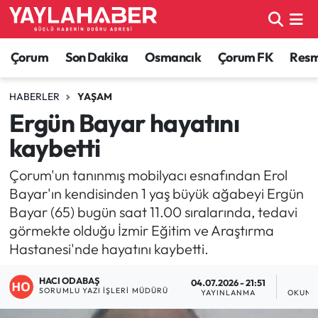
Alaca Haberleri
Çorum Nöbetçi Eczaneler
Çorum
Son Dakika
Osmancık
Çorum FK
Resmi
Bayat Haberleri
Çorum Hava Durumu
HABERLER
YAŞAM
Ergün Bayar hayatını
Bilgi - Keşfet Haberleri
Çorum Namaz Vakitleri
kaybetti
Bilim ve Teknoloji
Çorum Trafik Yoğunluk Haritası
Çorum'un tanınmış mobilyacı esnafından Erol
Bayar'ın kendisinden 1 yaş büyük ağabeyi Ergün
Boğazkale Haberleri
TFF 1.Lig Puan Durumu ve Fikstür
Bayar (65) bugün saat 11.00 sıralarında, tedavi
görmekte olduğu İzmir Eğitim ve Araştırma
Çorum Haberleri
Tüm Manşetler
Hastanesi'nde hayatını kaybetti.
Çorum Son Dakika Haberleri
Son Dakika Haberleri
HACI ODABAŞ
04.07.2026 - 21:51
1
SORUMLU YAZI İŞLERI MÜDÜRÜ
YAYINLANMA
OKUNM
Dodurga Haberleri
Haber Arşivi