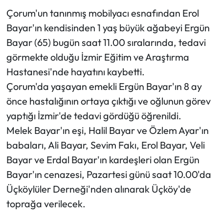
Çorum'un tanınmış mobilyacı esnafından Erol
Mecitözü Haberleri
Bayar'ın kendisinden 1 yaş büyük ağabeyi Ergün
Bayar (65) bugün saat 11.00 sıralarında, tedavi
Oğuzlar Haberleri
görmekte olduğu İzmir Eğitim ve Araştırma
Hastanesi'nde hayatını kaybetti.
Ortaköy Haberleri
Çorum'da yaşayan emekli Ergün Bayar'ın 8 ay
Osmancık Haberleri
önce hastalığının ortaya çıktığı ve oğlunun görev
yaptığı İzmir'de tedavi gördüğü öğrenildi.
Otomotiv
Melek Bayar'ın eşi, Halil Bayar ve Özlem Ayar'ın
babaları, Ali Bayar, Sevim Fakı, Erol Bayar, Veli
Resmi İlan
Bayar ve Erdal Bayar'ın kardeşleri olan Ergün
Resmi Reklam
Bayar'ın cenazesi, Pazartesi günü saat 10.00'da
Üçköylüler Derneği'nden alınarak Üçköy'de
Sağlık
toprağa verilecek.