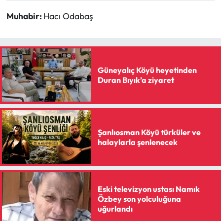
Siyaset
Muhabir:
Hacı Odabaş
Spor
Sungurlu Haberleri
Güneyalıç Köyü heyetinden
Turizm
Duran Bıyık’a ziyaret
Uğurludağ Haberleri
Yaşam
Şanlıosman Köyü türküler ve
halaylarla şenlenecek
Yayla Haber
Yemek Tarifleri
Eski televizyon ustası Namık
Özbey son yolculuğuna
Yerel Haberler
uğurlandı