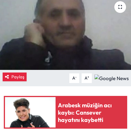
Eğitim
Ekonomi
Güncel
İskilip Haberleri
Kargı Haberleri
Paylaş
-
+
A
A
Kimdir?
Kültür Sanat
Arabesk müziğin acı
kaybı: Cansever
Laçin Haberleri
hayatını kaybetti
Magazin