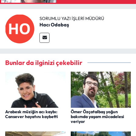
SORUMLU YAZI İŞLERI MÜDÜRÜ
Hacı Odabaş
Bunlar da ilginizi çekebilir
Arabesk müziğin acı kaybı:
Ömer Özçatalbaş yoğun
Cansever hayatını kaybetti
bakımda yaşam mücadelesi
veriyor