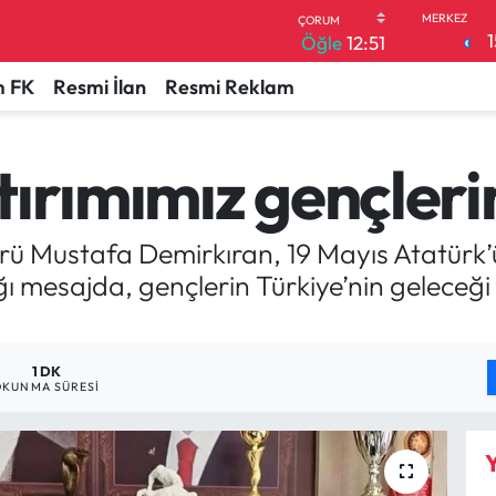
1
Öğle
12:51
 FK
Resmi İlan
Resmi Reklam
tırımımız gençler
rü Mustafa Demirkıran, 19 Mayıs Atatürk
ı mesajda, gençlerin Türkiye’nin geleceğ
1 DK
OKUNMA SÜRESI
Y