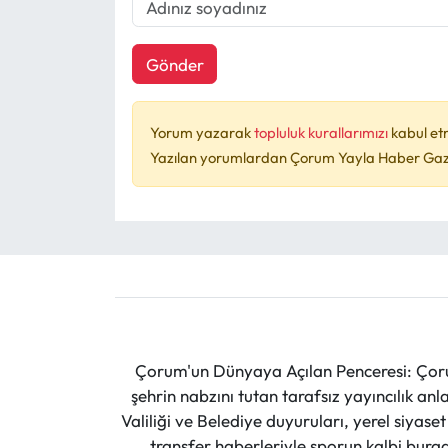
Gönder
Yorum yazarak
topluluk kurallarımızı
kabul et
Yazılan yorumlardan Çorum Yayla Haber Gazet
Çorum'un Dünyaya Açılan Penceresi: Çoru
şehrin nabzını tutan tarafsız yayıncılık an
Valiliği ve Belediye duyuruları, yerel siyas
transfer haberleriyle sporun kalbi burad