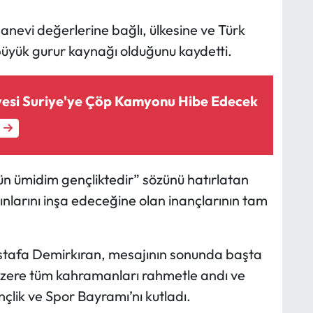
anevi değerlerine bağlı, ülkesine ve Türk
büyük gurur kaynağı olduğunu kaydetti.
esi Suriye'ye Çöp Kamyonu Hibe Edecek
n ümidim gençliktedir” sözünü hatırlatan
ınlarını inşa edeceğine olan inançlarının tam
stafa Demirkıran, mesajının sonunda başta
zere tüm kahramanları rahmetle andı ve
çlik ve Spor Bayramı’nı kutladı.