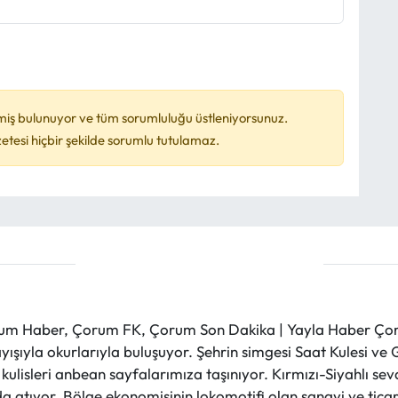
miş bulunuyor ve tüm sorumluluğu üstleniyorsunuz.
esi hiçbir şekilde sorumlu tutulamaz.
m Haber, Çorum FK, Çorum Son Dakika | Yayla Haber Çorum
layışıyla okurlarıyla buluşuyor. Şehrin simgesi Saat Kulesi 
et kulisleri anbean sayfalarımıza taşınıyor. Kırmızı-Siyahlı s
a atıyor. Bölge ekonomisinin lokomotifi olan sanayi ve ticare