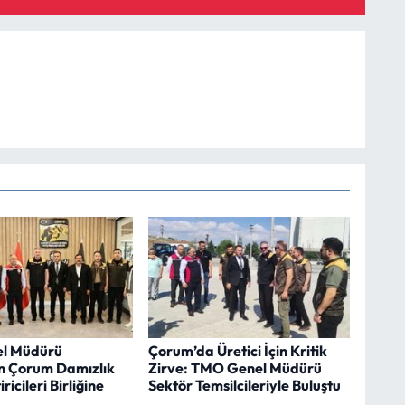
l Müdürü
Çorum’da Üretici İçin Kritik
n Çorum Damızlık
Zirve: TMO Genel Müdürü
iricileri Birliğine
Sektör Temsilcileriyle Buluştu