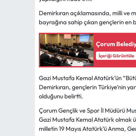
Demirkıran açıklamasında, milli ve m
Mecitözü Haberleri
bayrağına sahip çıkan gençlerin en 
Oğuzlar Haberleri
Çorum Belediy
Ortaköy Haberleri
İçeriği Görüntüle
Osmancık Haberleri
Otomotiv
Gazi Mustafa Kemal Atatürk’ün “Bütü
Demirkıran, gençlerin Türkiye’nin yar
Resmi İlan
olduğunu belirtti.
Resmi Reklam
Çorum Gençlik ve Spor İl Müdürü Mu
Gazi Mustafa Kemal Atatürk olmak ü
Sağlık
milletin 19 Mayıs Atatürk’ü Anma, Gen