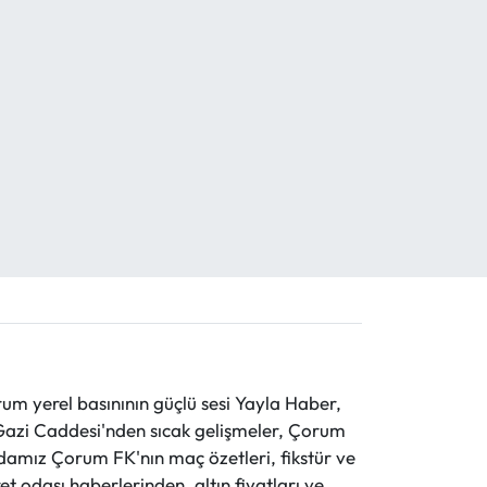
 yerel basınının güçlü sesi Yayla Haber,
ve Gazi Caddesi'nden sıcak gelişmeler, Çorum
evdamız Çorum FK'nın maç özetleri, fikstür ve
t odası haberlerinden, altın fiyatları ve