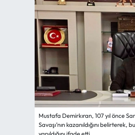
Eğitim
Ekonomi
Güncel
İskilip Haberleri
Kargı Haberleri
Kimdir?
Kültür Sanat
Mustafa Demirkıran, 107 yıl önce Sams
Laçin Haberleri
Savaşı’nın kazanıldığını belirterek, 
yapıldığını ifade etti.
Magazin