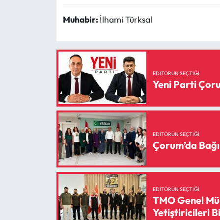
Siyaset
Muhabir:
İlhami Türksal
Spor
Sungurlu Haberleri
EDITÖRÜN SEÇTIĞI
Turizm
Yeni Parti Ço
Uğurludağ Haberleri
Yaşam
EDITÖRÜN SEÇTIĞI
Çorum’da Bağı
Yayla Haber
Yemek Tarifleri
EDITÖRÜN SEÇTIĞI
TMO Genel Müd
Yerel Haberler
Yetiştiricileri B