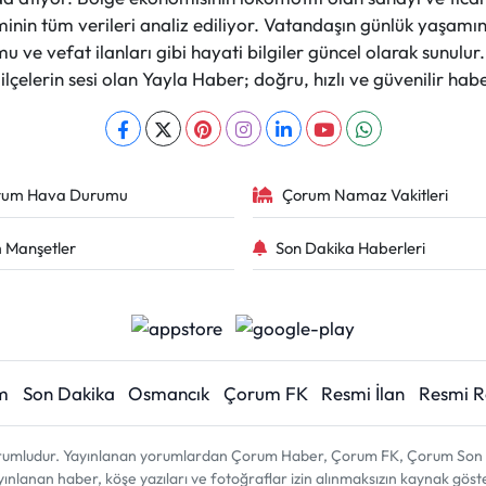
nin tüm verileri analiz ediliyor. Vatandaşın günlük yaşamını
 ve vefat ilanları gibi hayati bilgiler güncel olarak sunulu
çelerin sesi olan Yayla Haber; doğru, hızlı ve güvenilir haber
rum Hava Durumu
Çorum Namaz Vakitleri
 Manşetler
Son Dakika Haberleri
m
Son Dakika
Osmancık
Çorum FK
Resmi İlan
Resmi 
sorumludur. Yayınlanan yorumlardan Çorum Haber, Çorum FK, Çorum Son D
 yayınlanan haber, köşe yazıları ve fotoğraflar izin alınmaksızın kaynak gös