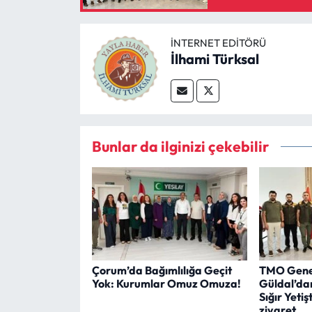
İNTERNET EDITÖRÜ
İlhami Türksal
Bunlar da ilginizi çekebilir
Çorum’da Bağımlılığa Geçit
TMO Gene
Yok: Kurumlar Omuz Omuza!
Güldal’da
Sığır Yetişt
ziyaret