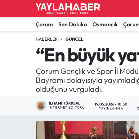
Alaca Haberleri
Çorum Nöbetçi Eczaneler
Çorum
Son Dakika
Osmancık
Çorum
Bayat Haberleri
Çorum Hava Durumu
HABERLER
GÜNCEL
“En büyük ya
Bilgi - Keşfet Haberleri
Çorum Namaz Vakitleri
Çorum Gençlik ve Spor İl Müdü
Bilim ve Teknoloji
Çorum Trafik Yoğunluk Haritası
Bayramı dolayısıyla yayımladığ
Boğazkale Haberleri
TFF 1.Lig Puan Durumu ve Fikstür
olduğunu vurguladı.
Çorum Haberleri
Tüm Manşetler
İLHAMI TÜRKSAL
19.05.2026 - 10:50
İNTERNET EDITÖRÜ
YAYINLANMA
Çorum Son Dakika Haberleri
Son Dakika Haberleri
Dodurga Haberleri
Haber Arşivi