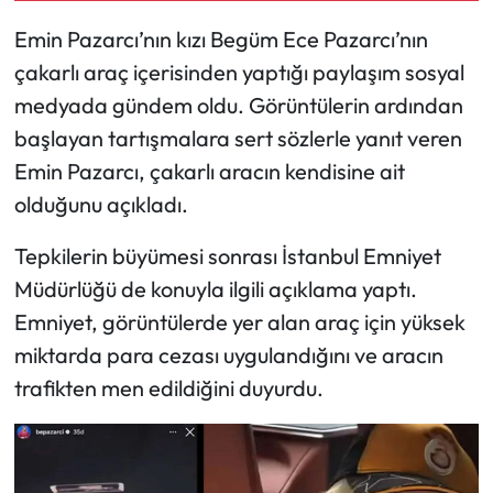
Emin Pazarcı’nın kızı Begüm Ece Pazarcı’nın
Mecitözü Haberleri
çakarlı araç içerisinden yaptığı paylaşım sosyal
medyada gündem oldu. Görüntülerin ardından
Oğuzlar Haberleri
başlayan tartışmalara sert sözlerle yanıt veren
Ortaköy Haberleri
Emin Pazarcı, çakarlı aracın kendisine ait
olduğunu açıkladı.
Osmancık Haberleri
Tepkilerin büyümesi sonrası İstanbul Emniyet
Otomotiv
Müdürlüğü de konuyla ilgili açıklama yaptı.
Emniyet, görüntülerde yer alan araç için yüksek
Resmi İlan
miktarda para cezası uygulandığını ve aracın
trafikten men edildiğini duyurdu.
Resmi Reklam
Sağlık