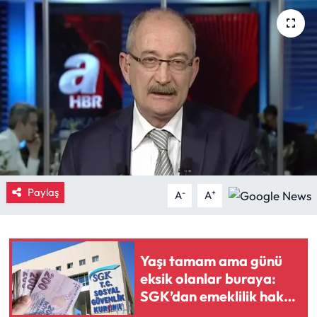
Eğitim
Ekonomi
Güncel
İskilip Haberleri
Kargı Haberleri
Paylaş
-
+
A
A
Kimdir?
Kültür Sanat
Yaşı tamam ama günü
eksik olanlar buraya:
Laçin Haberleri
SGK’dan emeklilik hakkı
kazandıran reçete
Magazin