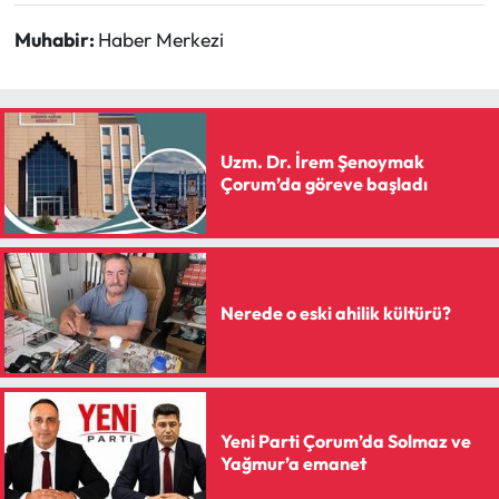
Muhabir:
Haber Merkezi
Uzm. Dr. İrem Şenoymak
Çorum’da göreve başladı
Nerede o eski ahilik kültürü?
Yeni Parti Çorum’da Solmaz ve
Yağmur’a emanet