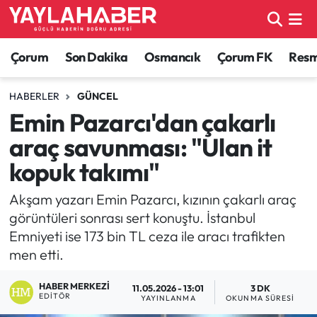
Alaca Haberleri
Çorum Nöbetçi Eczaneler
Çorum
Son Dakika
Osmancık
Çorum FK
Resmi
Bayat Haberleri
Çorum Hava Durumu
HABERLER
GÜNCEL
Emin Pazarcı'dan çakarlı
Bilgi - Keşfet Haberleri
Çorum Namaz Vakitleri
araç savunması: "Ulan it
Bilim ve Teknoloji
Çorum Trafik Yoğunluk Haritası
kopuk takımı"
Boğazkale Haberleri
TFF 1.Lig Puan Durumu ve Fikstür
Akşam yazarı Emin Pazarcı, kızının çakarlı araç
görüntüleri sonrası sert konuştu. İstanbul
Çorum Haberleri
Tüm Manşetler
Emniyeti ise 173 bin TL ceza ile aracı trafikten
men etti.
Çorum Son Dakika Haberleri
Son Dakika Haberleri
HABER MERKEZI
11.05.2026 - 13:01
3 DK
EDITÖR
YAYINLANMA
OKUNMA SÜRESI
Dodurga Haberleri
Haber Arşivi