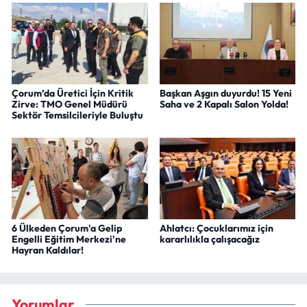
Çorum’da Üretici İçin Kritik
Başkan Aşgın duyurdu! 15 Yeni
Zirve: TMO Genel Müdürü
Saha ve 2 Kapalı Salon Yolda!
Sektör Temsilcileriyle Buluştu
6 Ülkeden Çorum'a Gelip
Ahlatcı: Çocuklarımız için
Engelli Eğitim Merkezi'ne
kararlılıkla çalışacağız
Hayran Kaldılar!
Yorumlar