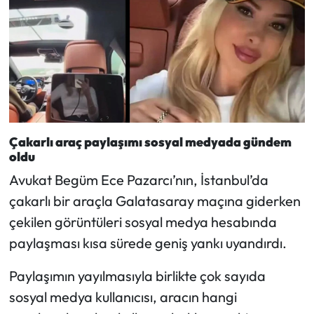
Siyaset
Spor
Sungurlu Haberleri
Turizm
Çakarlı araç paylaşımı sosyal medyada gündem
Uğurludağ Haberleri
oldu
Avukat Begüm Ece Pazarcı’nın, İstanbul’da
Yaşam
çakarlı bir araçla Galatasaray maçına giderken
Yayla Haber
çekilen görüntüleri sosyal medya hesabında
paylaşması kısa sürede geniş yankı uyandırdı.
Yemek Tarifleri
Paylaşımın yayılmasıyla birlikte çok sayıda
Yerel Haberler
sosyal medya kullanıcısı, aracın hangi