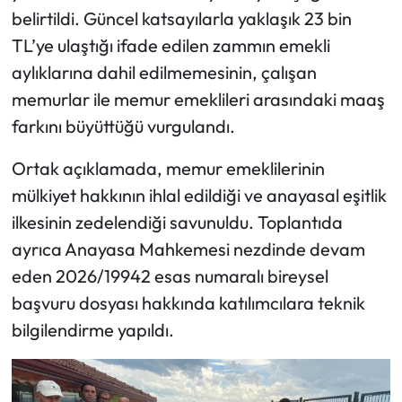
belirtildi. Güncel katsayılarla yaklaşık 23 bin
Mecitözü Haberleri
TL’ye ulaştığı ifade edilen zammın emekli
aylıklarına dahil edilmemesinin, çalışan
Oğuzlar Haberleri
memurlar ile memur emeklileri arasındaki maaş
farkını büyüttüğü vurgulandı.
Ortaköy Haberleri
Ortak açıklamada, memur emeklilerinin
Osmancık Haberleri
mülkiyet hakkının ihlal edildiği ve anayasal eşitlik
ilkesinin zedelendiği savunuldu. Toplantıda
Otomotiv
ayrıca Anayasa Mahkemesi nezdinde devam
Resmi İlan
eden 2026/19942 esas numaralı bireysel
başvuru dosyası hakkında katılımcılara teknik
Resmi Reklam
bilgilendirme yapıldı.
Sağlık