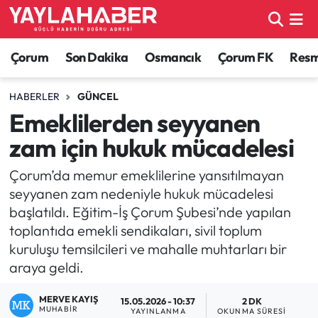
Alaca Haberleri
Çorum Nöbetçi Eczaneler
Çorum
Son Dakika
Osmancık
Çorum FK
Resmi
Bayat Haberleri
Çorum Hava Durumu
HABERLER
GÜNCEL
Emeklilerden seyyanen
Bilgi - Keşfet Haberleri
Çorum Namaz Vakitleri
zam için hukuk mücadelesi
Bilim ve Teknoloji
Çorum Trafik Yoğunluk Haritası
Çorum’da memur emeklilerine yansıtılmayan
seyyanen zam nedeniyle hukuk mücadelesi
Boğazkale Haberleri
TFF 1.Lig Puan Durumu ve Fikstür
başlatıldı. Eğitim-İş Çorum Şubesi’nde yapılan
toplantıda emekli sendikaları, sivil toplum
Çorum Haberleri
Tüm Manşetler
kuruluşu temsilcileri ve mahalle muhtarları bir
araya geldi.
Çorum Son Dakika Haberleri
Son Dakika Haberleri
MERVE KAYIŞ
15.05.2026 - 10:37
2 DK
Dodurga Haberleri
Haber Arşivi
MUHABIR
YAYINLANMA
OKUNMA SÜRESI