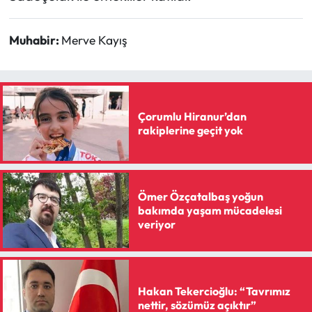
Muhabir:
Merve Kayış
Çorumlu Hiranur’dan
rakiplerine geçit yok
Ömer Özçatalbaş yoğun
bakımda yaşam mücadelesi
veriyor
Hakan Tekercioğlu: “Tavrımız
nettir, sözümüz açıktır”