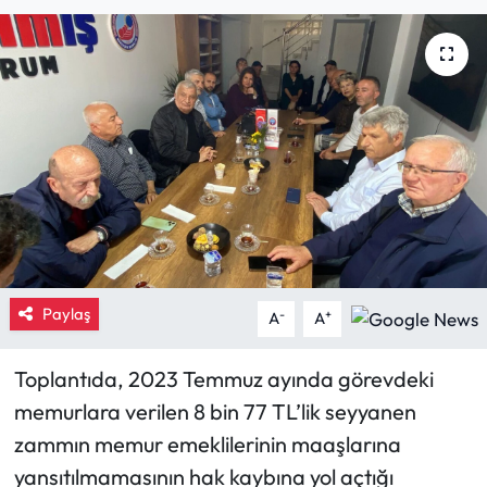
Eğitim
Ekonomi
Güncel
İskilip Haberleri
Kargı Haberleri
Paylaş
Kimdir?
-
+
A
A
Kültür Sanat
Toplantıda, 2023 Temmuz ayında görevdeki
memurlara verilen 8 bin 77 TL’lik seyyanen
Laçin Haberleri
zammın memur emeklilerinin maaşlarına
yansıtılmamasının hak kaybına yol açtığı
Magazin