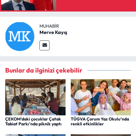
MUHABIR
Merve Kayış
Bunlar da ilginizi çekebilir
ÇEKOM’daki çocuklar Çatak
TÜGVA Çorum Yaz Okulu’nda
Tabiat Parkı’nda piknik yaptı
renkli etkinlikler