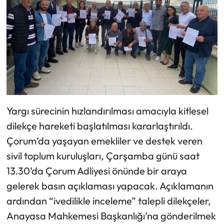
Siyaset
Spor
Sungurlu Haberleri
Turizm
Uğurludağ Haberleri
Yargı sürecinin hızlandırılması amacıyla kitlesel
dilekçe hareketi başlatılması kararlaştırıldı.
Yaşam
Çorum’da yaşayan emekliler ve destek veren
sivil toplum kuruluşları, Çarşamba günü saat
Yayla Haber
13.30’da Çorum Adliyesi önünde bir araya
Yemek Tarifleri
gelerek basın açıklaması yapacak. Açıklamanın
ardından “ivedilikle inceleme” talepli dilekçeler,
Yerel Haberler
Anayasa Mahkemesi Başkanlığı’na gönderilmek