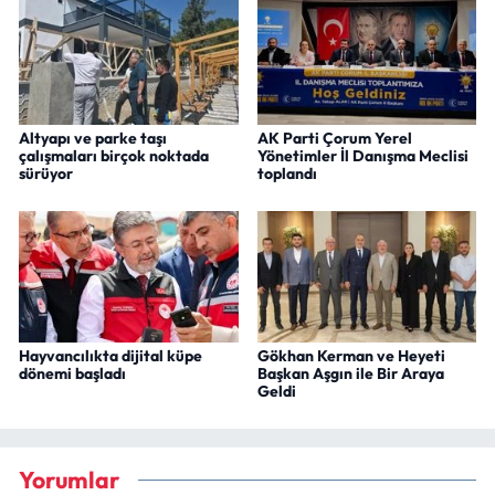
Altyapı ve parke taşı
AK Parti Çorum Yerel
çalışmaları birçok noktada
Yönetimler İl Danışma Meclisi
sürüyor
toplandı
Hayvancılıkta dijital küpe
Gökhan Kerman ve Heyeti
dönemi başladı
Başkan Aşgın ile Bir Araya
Geldi
Yorumlar