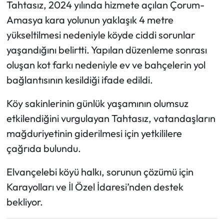
Tahtasız, 2024 yılında hizmete açılan Çorum-
Amasya kara yolunun yaklaşık 4 metre
Mecitözü Haberleri
yükseltilmesi nedeniyle köyde ciddi sorunlar
Oğuzlar Haberleri
yaşandığını belirtti. Yapılan düzenleme sonrası
oluşan kot farkı nedeniyle ev ve bahçelerin yol
Ortaköy Haberleri
bağlantısının kesildiği ifade edildi.
Osmancık Haberleri
Köy sakinlerinin günlük yaşamının olumsuz
etkilendiğini vurgulayan Tahtasız, vatandaşların
Otomotiv
mağduriyetinin giderilmesi için yetkililere
çağrıda bulundu.
Resmi İlan
Elvançelebi köyü halkı, sorunun çözümü için
Resmi Reklam
Karayolları ve İl Özel İdaresi’nden destek
bekliyor.
Sağlık