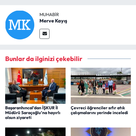
MUHABIR
Merve Kayış
Bunlar da ilginizi çekebilir
Başaranhıncal’dan İŞKUR İl
Çevreci öğrenciler sıfır atık
Müdürü Saraçoğlu’na hayırlı
çalışmalarını yerinde inceledi
olsun ziyareti