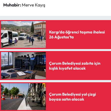
Siyaset
Muhabir:
Merve Kayış
Spor
Sungurlu Haberleri
Kargı’da öğrenci taşıma ihalesi
26 Ağustos’ta
Turizm
Uğurludağ Haberleri
Çorum Belediyesi zabıta için
Yaşam
kışlık kıyafet alacak
Yayla Haber
Yemek Tarifleri
Çorum Belediyesi yol çizgi
boyası satın alacak
Yerel Haberler