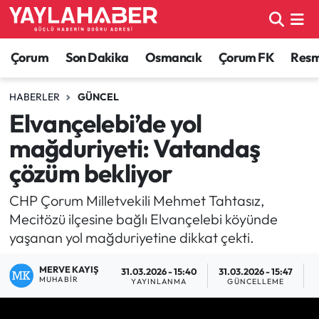
Alaca Haberleri
Çorum Nöbetçi Eczaneler
Çorum
Son Dakika
Osmancık
Çorum FK
Resmi
Bayat Haberleri
Çorum Hava Durumu
HABERLER
GÜNCEL
Elvançelebi’de yol
Bilgi - Keşfet Haberleri
Çorum Namaz Vakitleri
mağduriyeti: Vatandaş
Bilim ve Teknoloji
Çorum Trafik Yoğunluk Haritası
çözüm bekliyor
Boğazkale Haberleri
TFF 1.Lig Puan Durumu ve Fikstür
CHP Çorum Milletvekili Mehmet Tahtasız,
Mecitözü ilçesine bağlı Elvançelebi köyünde
Çorum Haberleri
Tüm Manşetler
yaşanan yol mağduriyetine dikkat çekti.
MERVE KAYIŞ
Çorum Son Dakika Haberleri
Son Dakika Haberleri
31.03.2026 - 15:40
31.03.2026 - 15:47
MUHABIR
YAYINLANMA
GÜNCELLEME
Dodurga Haberleri
Haber Arşivi