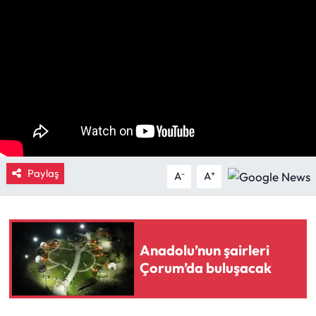
Eğitim
Ekonomi
Güncel
İskilip Haberleri
Kargı Haberleri
Paylaş
-
+
A
A
Kimdir?
Kültür Sanat
Anadolu’nun şairleri
Çorum’da buluşacak
Laçin Haberleri
Magazin