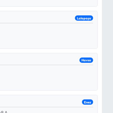
Lalapaşa
Havsa
Enez
:9 A