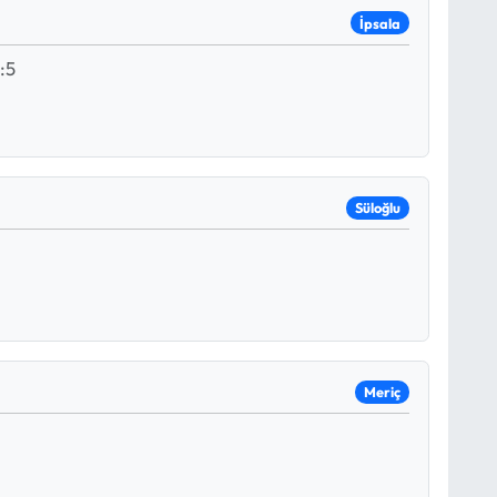
İpsala
:5
Süloğlu
Meriç