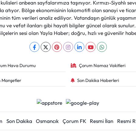
et kulisleri anbean sayfalarımıza taşınıyor. Kırmızı-Siyahlı s
a atıyor. Bölge ekonomisinin lokomotifi olan sanayi ve ticare
nin tüm verileri analiz ediliyor. Vatandaşın günlük yaşamını
 ve vefat ilanları gibi hayati bilgiler güncel olarak sunulu
çelerin sesi olan Yayla Haber; doğru, hızlı ve güvenilir haber
rum Hava Durumu
Çorum Namaz Vakitleri
 Manşetler
Son Dakika Haberleri
m
Son Dakika
Osmancık
Çorum FK
Resmi İlan
Resmi 