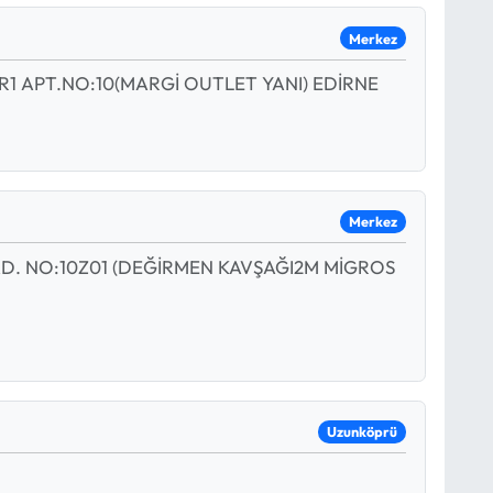
Merkez
R1 APT.NO:10(MARGİ OUTLET YANI) EDİRNE
Merkez
. NO:10Z01 (DEĞİRMEN KAVŞAĞI2M MİGROS
Uzunköprü