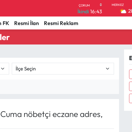
2
İkindi
16:43
 FK
Resmi İlan
Resmi Reklam
ler
E
Cuma nöbetçi eczane adres,