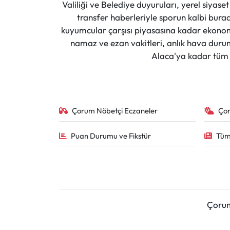
Valiliği ve Belediye duyuruları, yerel siyas
transfer haberleriyle sporun kalbi burad
kuyumcular çarşısı piyasasına kadar ekonomi
namaz ve ezan vakitleri, anlık hava durumu
Alaca'ya kadar tüm il
Çorum Nöbetçi Eczaneler
Ço
Puan Durumu ve Fikstür
Tüm
Çoru