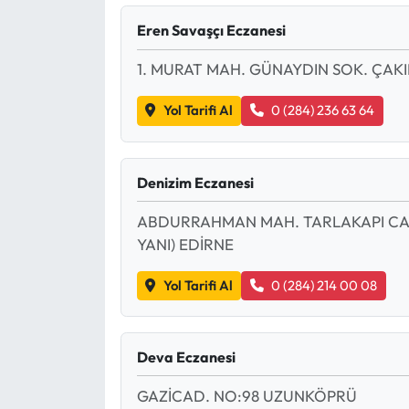
Eren Savaşçı Eczanesi
Eğitim
1. MURAT MAH. GÜNAYDIN SOK. ÇAKI
Ekonomi
Yol Tarifi Al
0 (284) 236 63 64
Güncel
İskilip Haberleri
Denizim Eczanesi
Kargı Haberleri
ABDURRAHMAN MAH. TARLAKAPI CAD
YANI) EDİRNE
Kimdir?
Yol Tarifi Al
0 (284) 214 00 08
Kültür Sanat
Deva Eczanesi
Laçin Haberleri
GAZİCAD. NO:98 UZUNKÖPRÜ
Magazin