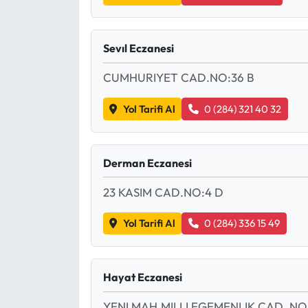
Sevıl Eczanesi
CUMHURIYET CAD.NO:36 B
Yol Tarifi Al
0 (284) 321 40 32
Derman Eczanesi
23 KASIM CAD.NO:4 D
Yol Tarifi Al
0 (284) 336 15 49
Hayat Eczanesi
YENI MAH.MILLI EGEMENLIK CAD. NO