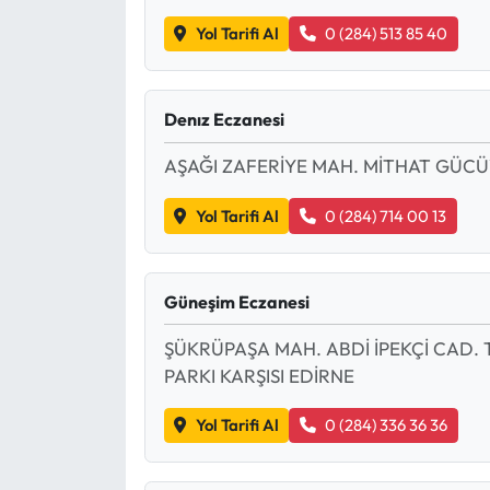
Yol Tarifi Al
0 (284) 513 85 40
Mecitözü Haberleri
Oğuzlar Haberleri
Denız Eczanesi
Ortaköy Haberleri
AŞAĞI ZAFERİYE MAH. MİTHAT GÜCÜ
Yol Tarifi Al
0 (284) 714 00 13
Osmancık Haberleri
Otomotiv
Güneşim Eczanesi
Resmi İlan
ŞÜKRÜPAŞA MAH. ABDİ İPEKÇİ CAD.
PARKI KARŞISI EDİRNE
Resmi Reklam
Yol Tarifi Al
0 (284) 336 36 36
Sağlık