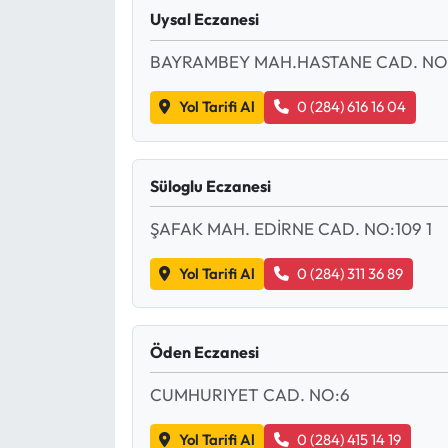
Siyaset
Uysal Eczanesi
Spor
BAYRAMBEY MAH.HASTANE CAD. NO
Yol Tarifi Al
0 (284) 616 16 04
Sungurlu Haberleri
Turizm
Süloglu Eczanesi
Uğurludağ Haberleri
ŞAFAK MAH. EDİRNE CAD. NO:109 1
Yaşam
Yol Tarifi Al
0 (284) 311 36 89
Yayla Haber
Öden Eczanesi
Yemek Tarifleri
CUMHURIYET CAD. NO:6
Yerel Haberler
Yol Tarifi Al
0 (284) 415 14 19