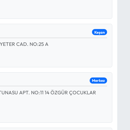
Keşan
YETER CAD. NO:25 A
Merkez
 TUNASU APT. NO:11 14 ÖZGÜR ÇOCUKLAR