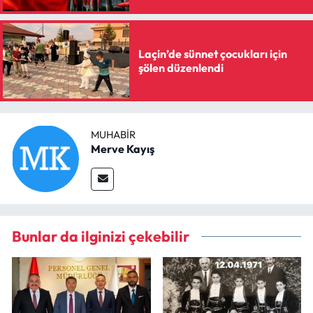
Laçin’de sünnet çocukları için
şölen düzenlendi
MUHABIR
Merve Kayış
Bunlar da ilginizi çekebilir