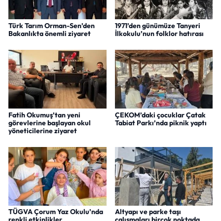
Türk Tarım Orman-Sen’den
1971’den günümüze Tanyeri
Bakanlıkta önemli ziyaret
İlkokulu’nun folklor hatırası
Fatih Okumuş’tan yeni
ÇEKOM’daki çocuklar Çatak
görevlerine başlayan okul
Tabiat Parkı’nda piknik yaptı
yöneticilerine ziyaret
TÜGVA Çorum Yaz Okulu’nda
Altyapı ve parke taşı
renkli etkinlikler
çalışmaları birçok noktada