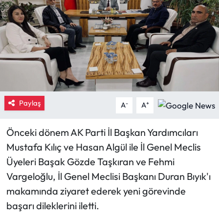
Eğitim
Ekonomi
Güncel
İskilip Haberleri
Paylaş
-
+
A
A
Kargı Haberleri
Önceki dönem AK Parti İl Başkan Yardımcıları
Kimdir?
Mustafa Kılıç ve Hasan Algül ile İl Genel Meclis
Üyeleri Başak Gözde Taşkıran ve Fehmi
Kültür Sanat
Vargeloğlu, İl Genel Meclisi Başkanı Duran Bıyık'ı
makamında ziyaret ederek yeni görevinde
Laçin Haberleri
başarı dileklerini iletti.
Magazin