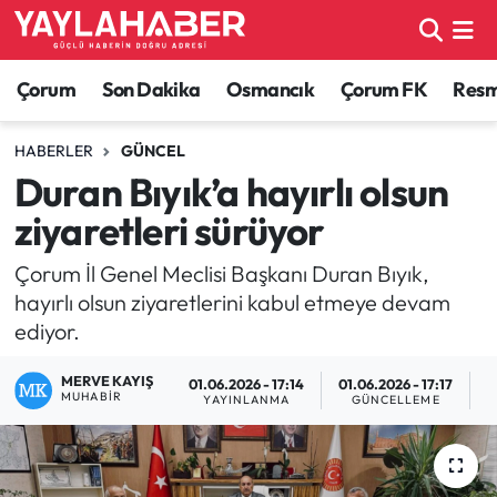
Alaca Haberleri
Çorum Nöbetçi Eczaneler
Çorum
Son Dakika
Osmancık
Çorum FK
Resmi
Bayat Haberleri
Çorum Hava Durumu
HABERLER
GÜNCEL
Duran Bıyık’a hayırlı olsun
Bilgi - Keşfet Haberleri
Çorum Namaz Vakitleri
ziyaretleri sürüyor
Bilim ve Teknoloji
Çorum Trafik Yoğunluk Haritası
Çorum İl Genel Meclisi Başkanı Duran Bıyık,
hayırlı olsun ziyaretlerini kabul etmeye devam
Boğazkale Haberleri
TFF 1.Lig Puan Durumu ve Fikstür
ediyor.
Çorum Haberleri
Tüm Manşetler
MERVE KAYIŞ
01.06.2026 - 17:14
01.06.2026 - 17:17
MUHABIR
YAYINLANMA
GÜNCELLEME
O
Çorum Son Dakika Haberleri
Son Dakika Haberleri
Dodurga Haberleri
Haber Arşivi