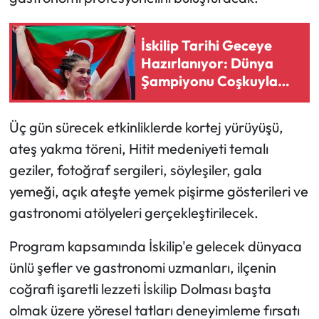
Siyaset
Spor
İskilip Tarihi Geceye
Hazırlanıyor: Dünya
Sungurlu Haberleri
Şampiyonu Coşkuyla
Karşılanacak!
Turizm
Üç gün sürecek etkinliklerde kortej yürüyüşü,
ateş yakma töreni, Hitit medeniyeti temalı
Uğurludağ Haberleri
geziler, fotoğraf sergileri, söyleşiler, gala
Yaşam
yemeği, açık ateşte yemek pişirme gösterileri ve
gastronomi atölyeleri gerçekleştirilecek.
Yayla Haber
Program kapsamında İskilip'e gelecek dünyaca
Yemek Tarifleri
ünlü şefler ve gastronomi uzmanları, ilçenin
coğrafi işaretli lezzeti İskilip Dolması başta
Yerel Haberler
olmak üzere yöresel tatları deneyimleme fırsatı