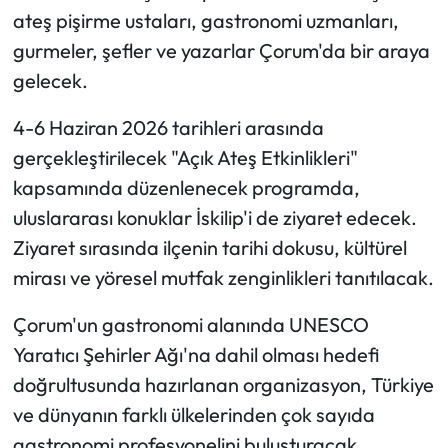
ateş pişirme ustaları, gastronomi uzmanları,
Mecitözü Haberleri
gurmeler, şefler ve yazarlar Çorum'da bir araya
gelecek.
Oğuzlar Haberleri
4-6 Haziran 2026 tarihleri arasında
Ortaköy Haberleri
gerçekleştirilecek "Açık Ateş Etkinlikleri"
kapsamında düzenlenecek programda,
Osmancık Haberleri
uluslararası konuklar İskilip'i de ziyaret edecek.
Ziyaret sırasında ilçenin tarihi dokusu, kültürel
Otomotiv
mirası ve yöresel mutfak zenginlikleri tanıtılacak.
Resmi İlan
Çorum'un gastronomi alanında UNESCO
Resmi Reklam
Yaratıcı Şehirler Ağı'na dahil olması hedefi
doğrultusunda hazırlanan organizasyon, Türkiye
Sağlık
ve dünyanın farklı ülkelerinden çok sayıda
gastronomi profesyonelini buluşturacak.