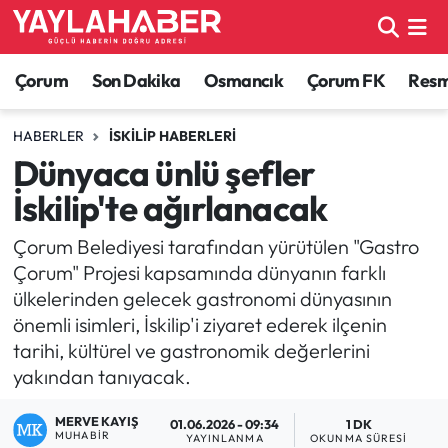
Alaca Haberleri
Çorum Nöbetçi Eczaneler
Çorum
Son Dakika
Osmancık
Çorum FK
Resmi
Bayat Haberleri
Çorum Hava Durumu
HABERLER
İSKILIP HABERLERI
Dünyaca ünlü şefler
Bilgi - Keşfet Haberleri
Çorum Namaz Vakitleri
İskilip'te ağırlanacak
Bilim ve Teknoloji
Çorum Trafik Yoğunluk Haritası
Çorum Belediyesi tarafından yürütülen "Gastro
Çorum" Projesi kapsamında dünyanın farklı
Boğazkale Haberleri
TFF 1.Lig Puan Durumu ve Fikstür
ülkelerinden gelecek gastronomi dünyasının
önemli isimleri, İskilip'i ziyaret ederek ilçenin
Çorum Haberleri
Tüm Manşetler
tarihi, kültürel ve gastronomik değerlerini
yakından tanıyacak.
Çorum Son Dakika Haberleri
Son Dakika Haberleri
MERVE KAYIŞ
01.06.2026 - 09:34
1 DK
Dodurga Haberleri
Haber Arşivi
MUHABIR
YAYINLANMA
OKUNMA SÜRESI