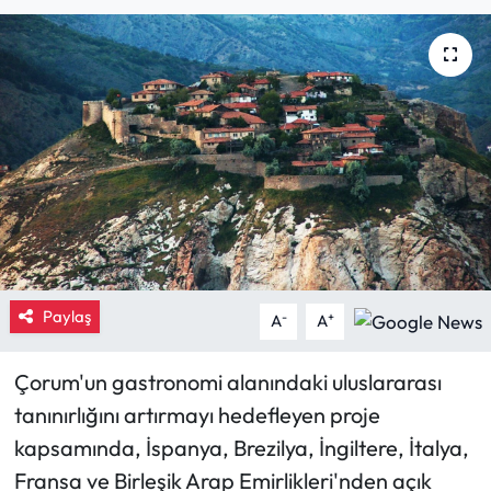
Eğitim
Ekonomi
Güncel
İskilip Haberleri
Kargı Haberleri
Paylaş
Kimdir?
-
+
A
A
Kültür Sanat
Çorum'un gastronomi alanındaki uluslararası
tanınırlığını artırmayı hedefleyen proje
Laçin Haberleri
kapsamında, İspanya, Brezilya, İngiltere, İtalya,
Fransa ve Birleşik Arap Emirlikleri'nden açık
Magazin