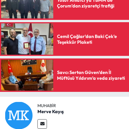
Yusuf Ahlatcı’ya TBMM’de
Çorum’dan ziyaretçi trafiği
Cemil Çağlar’dan Baki Çek’e
Teşekkür Plaketi
Savcı Sertan Güven’den İl
Müftüsü Yıldırım’a veda ziyareti
MUHABIR
Merve Kayış