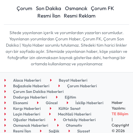
Çorum
Son Dakika
Osmancık
Çorum FK
Resmi İlan
Resmi Reklam
Sitede yayınlanan içerik ve yorumlardan yazarları sorumludur.
Yayınlanan yorumlardan Çorum Haber, Çorum FK, Çorum Son
Dakika | Yayla Haber sorumlu tutulamaz. Sitedeki tüm harici linkler
ayrı bir sayfada açılır. Sitemizde yayınlanan haber, köşe yazıları ve
fotoğraflar izin alınmaksızın kaynak gösterilse dahi, herhangi bir
ortamda kullanılamaz ve yayınlanamaz
Alaca Haberleri
Bayat Haberleri
Boğazkale Haberleri
Çorum Haberleri
Çorum Son Dakika Haberleri
Dodurga Haberleri
Eğitim
Haber
Ekonomi
Güncel
İskilip Haberleri
Yazılımı:
Kargı Haberleri
Kültür Sanat
TE Bilişim
Laçin Haberleri
Mecitözü Haberleri
|
Oğuzlar Haberleri
Ortaköy Haberleri
Copyright
Osmancık Haberleri
Otomotiv
© 2026
Resmi İlan
Sağlık
Siyaset