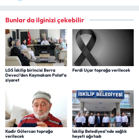
Bunlar da ilginizi çekebilir
LGS İskilip birincisi Berra
Ferdi Uçar toprağa verilecek
Deveci’den Kaymakam Polat’a
ziyaret
Kadir Gülercan toprağa
İskilip Belediyesi’nde sağlık
verilecek
heyeti ağırladı