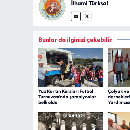
İlhami Türksal
Bunlar da ilginizi çekebilir
Yaz Kur’an Kursları Futbol
Çölyak ve 
Turnuvası’nda şampiyonlar
dernekler
belli oldu
Yardımcıs