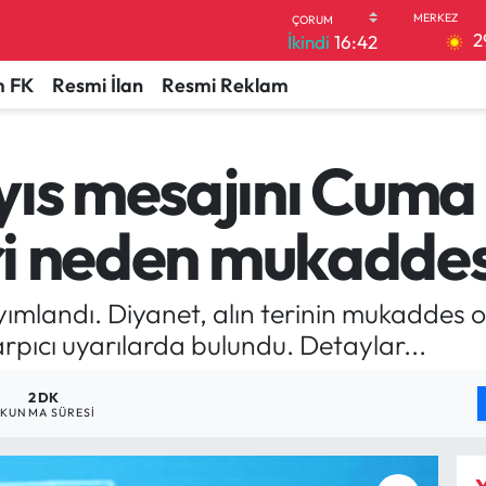
2
İkindi
16:42
 FK
Resmi İlan
Resmi Reklam
yıs mesajını Cuma 
eri neden mukaddes
mlandı. Diyanet, alın terinin mukaddes ol
rpıcı uyarılarda bulundu. Detaylar...
2 DK
KUNMA SÜRESI