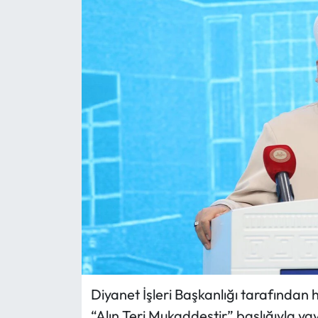
Eğitim
Ekonomi
Güncel
İskilip Haberleri
Kargı Haberleri
Kimdir?
Kültür Sanat
Laçin Haberleri
Diyanet İşleri Başkanlığı tarafından 
“Alın Teri Mukaddestir” başlığıyla y
Magazin