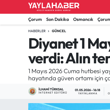
Alaca Haberleri
Çorum Nöbetçi Eczaneler
Çorum
Son Dakika
Osmancık
Çorum
Bayat Haberleri
Çorum Hava Durumu
HABERLER
GÜNCEL
Diyanet 1 Ma
Bilgi - Keşfet Haberleri
Çorum Namaz Vakitleri
verdi: Alın t
Bilim ve Teknoloji
Çorum Trafik Yoğunluk Haritası
Boğazkale Haberleri
TFF 1.Lig Puan Durumu ve Fikstür
1 Mayıs 2026 Cuma hutbesi yayı
hayatında güven ortamı için ça
Çorum Haberleri
Tüm Manşetler
İLHAMI TÜRKSAL
01.05.2026 - 16:18
İNTERNET EDITÖRÜ
Çorum Son Dakika Haberleri
Son Dakika Haberleri
YAYINLANMA
O
Dodurga Haberleri
Haber Arşivi