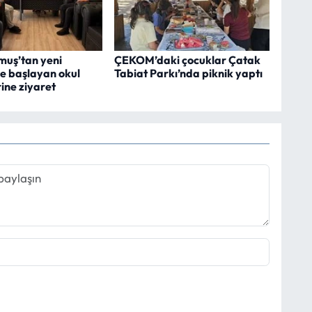
muş’tan yeni
ÇEKOM’daki çocuklar Çatak
ne başlayan okul
Tabiat Parkı’nda piknik yaptı
rine ziyaret