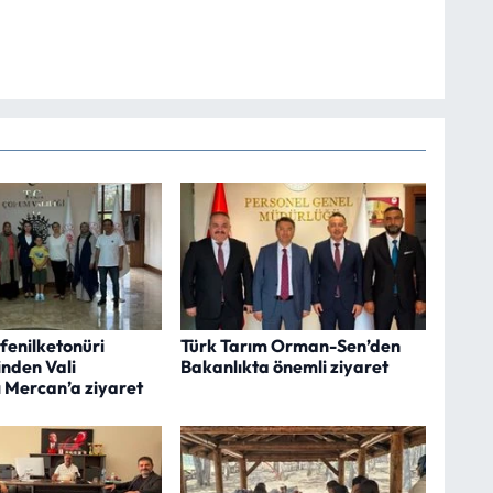
fenilketonüri
Türk Tarım Orman-Sen’den
inden Vali
Bakanlıkta önemli ziyaret
ı Mercan’a ziyaret