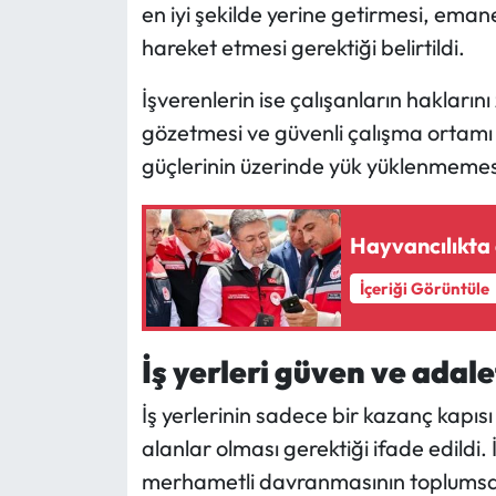
Siyaset
en iyi şekilde yerine getirmesi, emane
hareket etmesi gerektiği belirtildi.
Spor
İşverenlerin ise çalışanların hakları
Sungurlu Haberleri
gözetmesi ve güvenli çalışma ortamı 
güçlerinin üzerinde yük yüklenmemesi
Turizm
Uğurludağ Haberleri
Hayvancılıkta 
İçeriği Görüntüle
Yaşam
Yayla Haber
İş yerleri güven ve adal
Yemek Tarifleri
İş yerlerinin sadece bir kazanç kapı
alanlar olması gerektiği ifade edildi. İ
Yerel Haberler
merhametli davranmasının toplumsal 