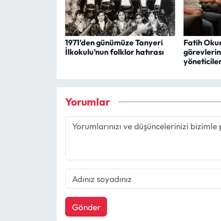
1971’den günümüze Tanyeri
Fatih Oku
İlkokulu’nun folklor hatırası
görevleri
yöneticile
Yorumlar
Gönder