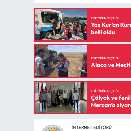
EDITÖRÜN SEÇTIĞI
Yaz Kur’an Kur
belli oldu
EDITÖRÜN SEÇTIĞI
Alaca ve Mecit
EDITÖRÜN SEÇTIĞI
Çölyak ve fenil
Mercan’a ziyar
İNTERNET EDITÖRÜ