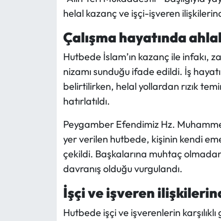
helal kazanç ve işçi-işveren ilişkileri
Mecitözü Haberleri
Çalışma hayatında ahlak
Oğuzlar Haberleri
Hutbede İslam’ın kazanç ile infakı, za
nizamı sunduğu ifade edildi. İş hayat
Ortaköy Haberleri
belirtilirken, helal yollardan rızık t
Osmancık Haberleri
hatırlatıldı.
Peygamber Efendimiz Hz. Muhammed’i
Otomotiv
yer verilen hutbede, kişinin kendi e
Resmi İlan
çekildi. Başkalarına muhtaç olmadan
davranış olduğu vurgulandı.
Resmi Reklam
İşçi ve işveren ilişkileri
Sağlık
Hutbede işçi ve işverenlerin karşılıklı g