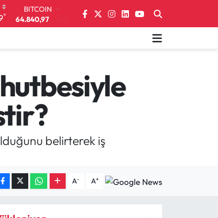
DOLAR
°
9
47,7436
0.18
EURO
55,2510
0.32
STERLİN
64,4811
0.38
GRAM ALTIN
hutbesiyle
6660.55
0
BİST100
tir?
13.779
-14
BITCOIN
64.840,97
-0.15
duğunu belirterek iş
-
+
A
A