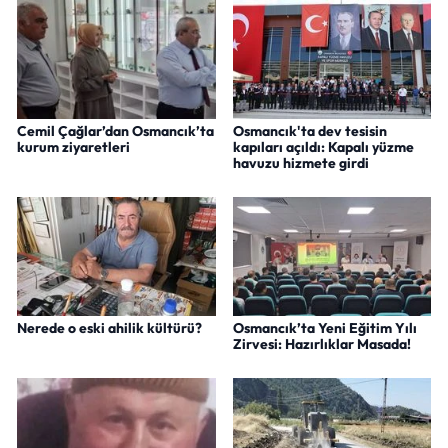
Cemil Çağlar’dan Osmancık’ta
Osmancık'ta dev tesisin
kurum ziyaretleri
kapıları açıldı: Kapalı yüzme
havuzu hizmete girdi
Nerede o eski ahilik kültürü?
Osmancık’ta Yeni Eğitim Yılı
Zirvesi: Hazırlıklar Masada!