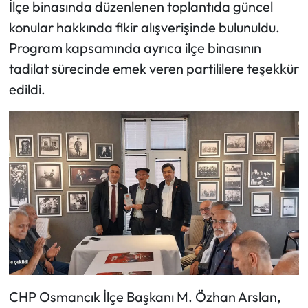
İlçe binasında düzenlenen toplantıda güncel
konular hakkında fikir alışverişinde bulunuldu.
Mecitözü Haberleri
Program kapsamında ayrıca ilçe binasının
Oğuzlar Haberleri
tadilat sürecinde emek veren partililere teşekkür
edildi.
Ortaköy Haberleri
Osmancık Haberleri
Otomotiv
Resmi İlan
Resmi Reklam
Sağlık
CHP Osmancık İlçe Başkanı M. Özhan Arslan,