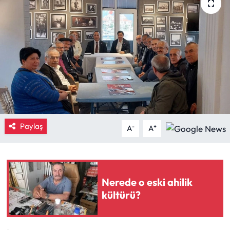
Eğitim
Ekonomi
Güncel
İskilip Haberleri
Kargı Haberleri
Paylaş
-
+
A
A
Kimdir?
Kültür Sanat
Nerede o eski ahilik
kültürü?
Laçin Haberleri
Magazin