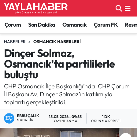
Alaca Haberleri
Çorum Nöbetçi Eczaneler
Çorum
Son Dakika
Osmancık
Çorum FK
Resmi
Bayat Haberleri
Çorum Hava Durumu
HABERLER
OSMANCIK HABERLERI
Dinçer Solmaz,
Bilgi - Keşfet Haberleri
Çorum Namaz Vakitleri
Osmancık’ta partililerle
Bilim ve Teknoloji
Çorum Trafik Yoğunluk Haritası
buluştu
Boğazkale Haberleri
TFF 1.Lig Puan Durumu ve Fikstür
CHP Osmancık İlçe Başkanlığı’nda, CHP Çorum
İl Başkanı Av. Dinçer Solmaz’ın katılımıyla
Çorum Haberleri
Tüm Manşetler
toplantı gerçekleştirildi.
EBRU ÇALIK
Çorum Son Dakika Haberleri
Son Dakika Haberleri
15.05.2026 - 09:55
1 DK
MUHABIR
YAYINLANMA
OKUNMA SÜRESI
Dodurga Haberleri
Haber Arşivi