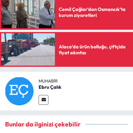
Cemil Çağlar’dan Osmancık’ta
kurum ziyaretleri
Alaca’da ürün bolluğu, çiftçide
fiyat sıkıntısı
MUHABIR
Ebru Çalık
Bunlar da ilginizi çekebilir