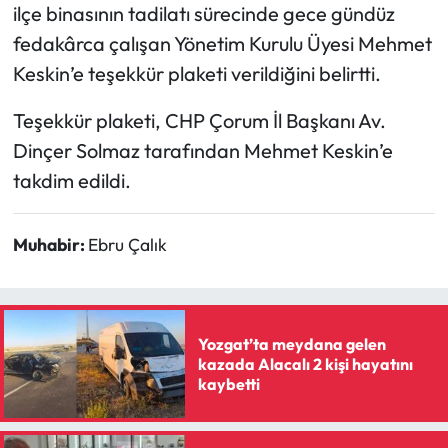
Siyaset
ilçe binasının tadilatı sürecinde gece gündüz
fedakârca çalışan Yönetim Kurulu Üyesi Mehmet
Spor
Keskin’e teşekkür plaketi verildiğini belirtti.
Sungurlu Haberleri
Teşekkür plaketi, CHP Çorum İl Başkanı Av.
Dinçer Solmaz tarafından Mehmet Keskin’e
Turizm
takdim edildi.
Uğurludağ Haberleri
Muhabir:
Ebru Çalık
Yaşam
Yayla Haber
Yozgat’ta meydana gelen
Yemek Tarifleri
kazada Alacalı 2 kişi hayatını
kaybetti
Yerel Haberler