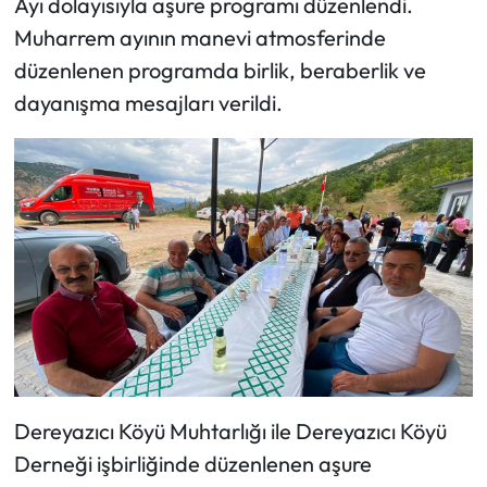
Ayı dolayısıyla aşure programı düzenlendi.
Muharrem ayının manevi atmosferinde
Mecitözü Haberleri
düzenlenen programda birlik, beraberlik ve
dayanışma mesajları verildi.
Oğuzlar Haberleri
Ortaköy Haberleri
Osmancık Haberleri
Otomotiv
Resmi İlan
Resmi Reklam
Dereyazıcı Köyü Muhtarlığı ile Dereyazıcı Köyü
Sağlık
Derneği işbirliğinde düzenlenen aşure