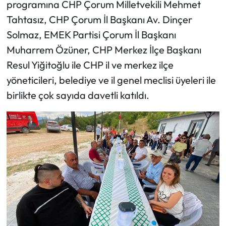
programına CHP Çorum Milletvekili Mehmet
Siyaset
Tahtasız, CHP Çorum İl Başkanı Av. Dinçer
Spor
Solmaz, EMEK Partisi Çorum İl Başkanı
Muharrem Özüner, CHP Merkez İlçe Başkanı
Sungurlu Haberleri
Resul Yiğitoğlu ile CHP il ve merkez ilçe
yöneticileri, belediye ve il genel meclisi üyeleri ile
Turizm
birlikte çok sayıda davetli katıldı.
Uğurludağ Haberleri
Yaşam
Yayla Haber
Yemek Tarifleri
Yerel Haberler