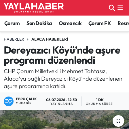
Alaca Haberleri
Çorum Nöbetçi Eczaneler
Çorum
Son Dakika
Osmancık
Çorum FK
Resmi
Bayat Haberleri
Çorum Hava Durumu
HABERLER
ALACA HABERLERI
Dereyazıcı Köyü’nde aşure
Bilgi - Keşfet Haberleri
Çorum Namaz Vakitleri
programı düzenlendi
Bilim ve Teknoloji
Çorum Trafik Yoğunluk Haritası
CHP Çorum Milletvekili Mehmet Tahtasız,
Alaca’ya bağlı Dereyazıcı Köyü’nde düzenlenen
Boğazkale Haberleri
TFF 1.Lig Puan Durumu ve Fikstür
aşure programına katıldı.
Çorum Haberleri
Tüm Manşetler
EBRU ÇALIK
06.07.2026 - 12:30
1 DK
MUHABIR
YAYINLANMA
OKUNMA SÜRESI
Çorum Son Dakika Haberleri
Son Dakika Haberleri
Dodurga Haberleri
Haber Arşivi