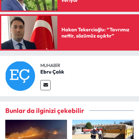
Hakan Tekercioğlu: “Tavrımız
nettir, sözümüz açıktır”
MUHABIR
Ebru Çalık
Bunlar da ilginizi çekebilir