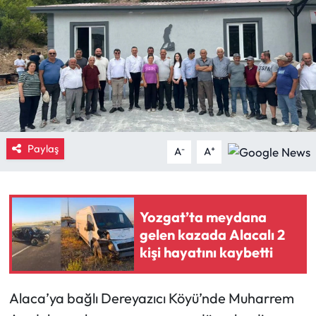
Eğitim
Ekonomi
Güncel
İskilip Haberleri
Paylaş
-
+
A
A
Kargı Haberleri
Kimdir?
Yozgat’ta meydana
gelen kazada Alacalı 2
Kültür Sanat
kişi hayatını kaybetti
Laçin Haberleri
Alaca’ya bağlı Dereyazıcı Köyü’nde Muharrem
Magazin