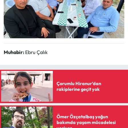
Muhabir:
Ebru Çalık
Çorumlu Hiranur’dan
rakiplerine geçit yok
Ömer Özçatalbaş yoğun
bakımda yaşam mücadelesi
veriyor