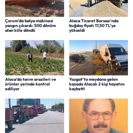
Çorum’da balya makinesi
Alaca Ticaret Borsası’nda
yangın çıkardı: 500 dönüm
buğday fiyatı 17,50 TL’ye
alan küle döndü
yükseldi
Alaca’da tarım arazileri ve
Yozgat’ta meydana gelen
ürünler yerinde kontrol
kazada Alacalı 2 kişi hayatını
ediliyor
kaybetti