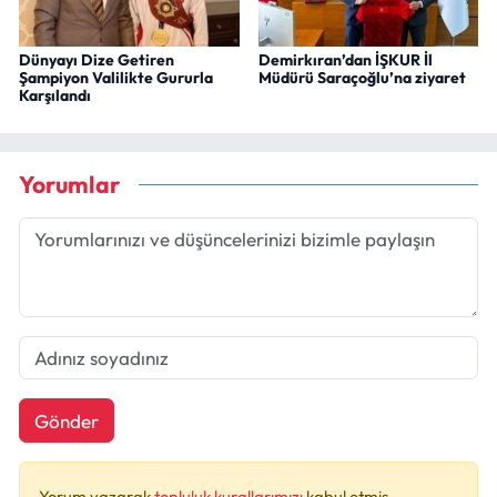
Dünyayı Dize Getiren
Demirkıran’dan İŞKUR İl
Şampiyon Valilikte Gururla
Müdürü Saraçoğlu’na ziyaret
Karşılandı
Yorumlar
Gönder
Yorum yazarak
topluluk kurallarımızı
kabul etmiş