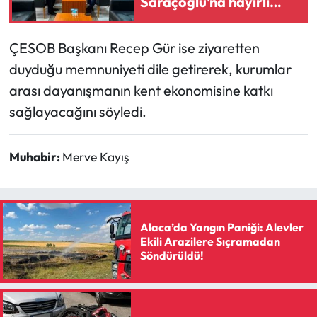
Saraçoğlu’na hayırlı
Siyaset
olsun ziyareti
Spor
ÇESOB Başkanı Recep Gür ise ziyaretten
duyduğu memnuniyeti dile getirerek, kurumlar
Sungurlu Haberleri
arası dayanışmanın kent ekonomisine katkı
sağlayacağını söyledi.
Turizm
Uğurludağ Haberleri
Muhabir:
Merve Kayış
Yaşam
Yayla Haber
Alaca’da Yangın Paniği: Alevler
Ekili Arazilere Sıçramadan
Söndürüldü!
Yemek Tarifleri
Yerel Haberler