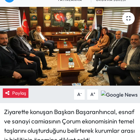
Eğitim
Ekonomi
Güncel
İskilip Haberleri
Kargı Haberleri
Kimdir?
Paylaş
-
+
A
A
Kültür Sanat
Ziyarette konuşan Başkan Başaranhıncal, esnaf
ve sanayi camiasının Çorum ekonomisinin temel
Laçin Haberleri
taşlarını oluşturduğunu belirterek kurumlar arası
Magazin
iş birliğinin önemine dikkat çekti.