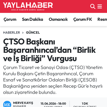
Alaca Haberleri
Çorum Nöbetçi Eczaneler
Çorum
Son Dakika
Osmancık
Çorum FK
Resmi
Bayat Haberleri
Çorum Hava Durumu
HABERLER
GÜNCEL
ÇTSO Başkanı
Bilgi - Keşfet Haberleri
Çorum Namaz Vakitleri
Başaranhıncal’dan “Birlik
Bilim ve Teknoloji
Çorum Trafik Yoğunluk Haritası
ve İş Birliği” Vurgusu
Boğazkale Haberleri
TFF 1.Lig Puan Durumu ve Fikstür
Çorum Ticaret ve Sanayi Odası (ÇTSO) Yönetim
Kurulu Başkanı Çetin Başaranhıncal, Çorum
Çorum Haberleri
Tüm Manşetler
Esnaf ve Sanatkârlar Odaları Birliği (ÇESOB)
Başkanlığına yeniden seçilen Recep Gür’e hayırlı
Çorum Son Dakika Haberleri
Son Dakika Haberleri
olsun ziyaretinde bulundu.
Dodurga Haberleri
Haber Arşivi
MERVE KAYIŞ
15.06.2026 - 18:00
1 DK
MUHABIR
YAYINLANMA
OKUNMA SÜRESI