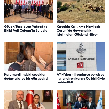
Güven Tazeleyen Yağbat ve
Kırsalda Kalkınma Hamlesi:
Ekibi Vali Çalgan’la Buluştu
Çorum’da Hayvancılık
İşletmeleri Güçlendiriliyor
Koruma altındaki çocuklar
AYM'den milyonlarca borçluyu
doğayla iç içe bir gün geçirdi
ilgilendiren karar: Oy birliğiyle
reddedildi