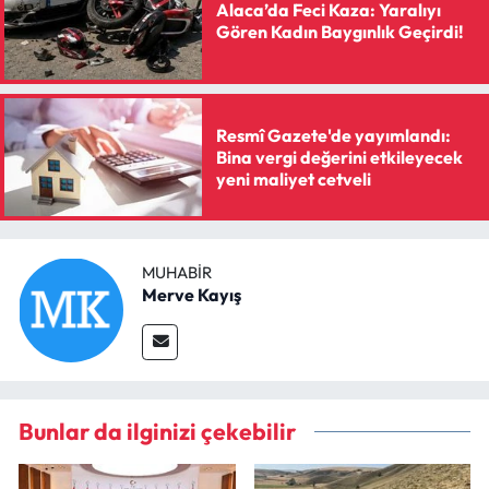
Alaca’da Feci Kaza: Yaralıyı
Gören Kadın Baygınlık Geçirdi!
Resmî Gazete'de yayımlandı:
Bina vergi değerini etkileyecek
yeni maliyet cetveli
MUHABIR
Merve Kayış
Bunlar da ilginizi çekebilir