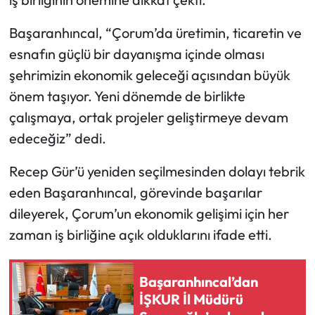
Başaranhıncal, “Çorum’da üretimin, ticaretin ve
Mecitözü Haberleri
esnafın güçlü bir dayanışma içinde olması
Oğuzlar Haberleri
şehrimizin ekonomik geleceği açısından büyük
önem taşıyor. Yeni dönemde de birlikte
Ortaköy Haberleri
çalışmaya, ortak projeler geliştirmeye devam
edeceğiz” dedi.
Osmancık Haberleri
Recep Gür’ü yeniden seçilmesinden dolayı tebrik
Otomotiv
eden Başaranhıncal, görevinde başarılar
Resmi İlan
dileyerek, Çorum’un ekonomik gelişimi için her
zaman iş birliğine açık olduklarını ifade etti.
Resmi Reklam
Başaranhıncal’dan
Sağlık
İŞKUR İl Müdürü