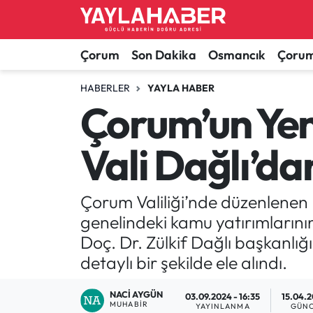
Alaca Haberleri
Çorum Nöbetçi Eczaneler
Çorum
Son Dakika
Osmancık
Çorum
Bayat Haberleri
Çorum Hava Durumu
HABERLER
YAYLA HABER
Çorum’un Yeni
Bilgi - Keşfet Haberleri
Çorum Namaz Vakitleri
Vali Dağlı’da
Bilim ve Teknoloji
Çorum Trafik Yoğunluk Haritası
Boğazkale Haberleri
TFF 1.Lig Puan Durumu ve Fikstür
Çorum Valiliği’nde düzenlenen 
genelindeki kamu yatırımlarını
Çorum Haberleri
Tüm Manşetler
Doç. Dr. Zülkif Dağlı başkanlığı
detaylı bir şekilde ele alındı.
Çorum Son Dakika Haberleri
Son Dakika Haberleri
NACI AYGÜN
03.09.2024 - 16:35
15.04.2
Dodurga Haberleri
Haber Arşivi
MUHABIR
YAYINLANMA
GÜNC