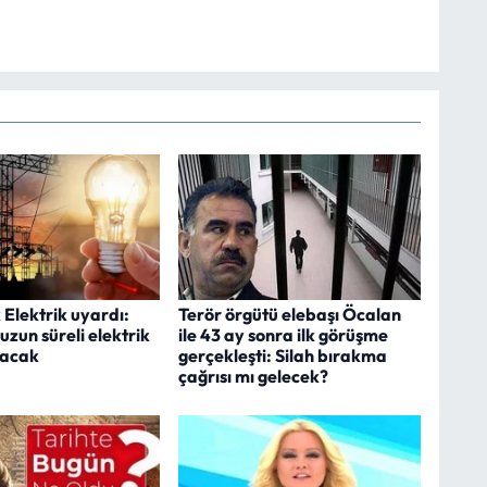
 Elektrik uyardı:
Terör örgütü elebaşı Öcalan
zun süreli elektrik
ile 43 ay sonra ilk görüşme
olacak
gerçekleşti: Silah bırakma
çağrısı mı gelecek?