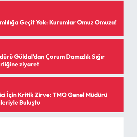
mlılığa Geçit Yok: Kurumlar Omuz Omuza!
ürü Güldal’dan Çorum Damızlık Sığır
irliğine ziyaret
ci İçin Kritik Zirve: TMO Genel Müdürü
leriyle Buluştu