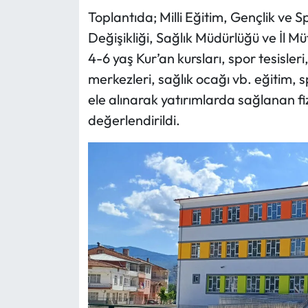
Toplantıda; Milli Eğitim, Gençlik ve Spo
Mecitözü Haberleri
Değişikliği, Sağlık Müdürlüğü ve İl M
4-6 yaş Kur’an kursları, spor tesisleri
Oğuzlar Haberleri
merkezleri, sağlık ocağı vb. eğitim, sp
ele alınarak yatırımlarda sağlanan f
Ortaköy Haberleri
değerlendirildi.
Osmancık Haberleri
Otomotiv
Resmi İlan
Resmi Reklam
Sağlık