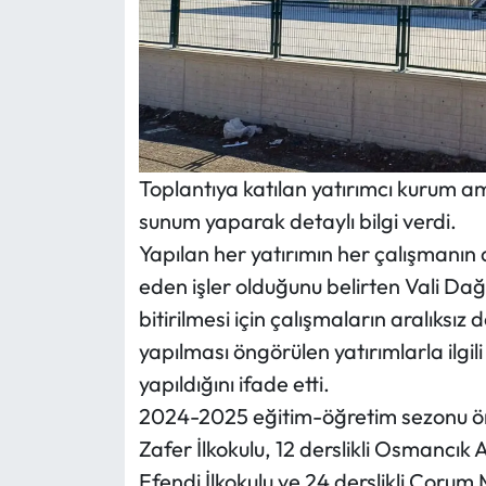
Siyaset
Spor
Sungurlu Haberleri
Turizm
Toplantıya katılan yatırımcı kurum am
sunum yaparak detaylı bilgi verdi.
Uğurludağ Haberleri
Yapılan her yatırımın her çalışmanın
Yaşam
eden işler olduğunu belirten Vali Dağ
bitirilmesi için çalışmaların aralıksı
Yayla Haber
yapılması öngörülen yatırımlarla ilgi
yapıldığını ifade etti.
Yemek Tarifleri
2024-2025 eğitim-öğretim sezonu ön
Zafer İlkokulu, 12 derslikli Osmancık A
Yerel Haberler
Efendi İlkokulu ve 24 derslikli Çorum 