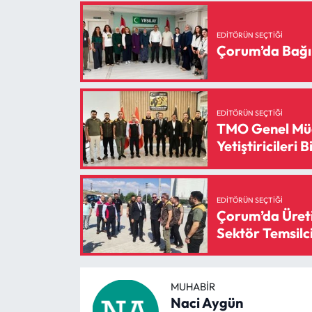
EDITÖRÜN SEÇTIĞI
Çorum’da Bağı
EDITÖRÜN SEÇTIĞI
TMO Genel Müd
Yetiştiricileri B
EDITÖRÜN SEÇTIĞI
Çorum’da Üreti
Sektör Temsilci
MUHABIR
Naci Aygün