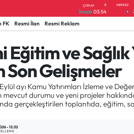
İmsak
03:54
 FK
Resmi İlan
Resmi Reklam
 Eğitim ve Sağlık 
n Son Gelişmeler
Eylül ayı Kamu Yatırımları İzleme ve Değer
n mevcut durumu ve yeni projeler hakkında 
nda gerçekleştirilen toplantıda, eğitim, sa
026 - 12:32
ELLEME