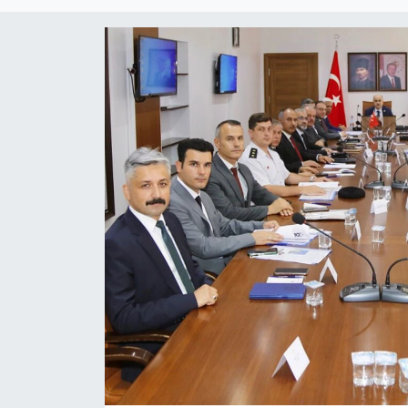
Eğitim
Ekonomi
Güncel
İskilip Haberleri
Kargı Haberleri
Kimdir?
Kültür Sanat
Laçin Haberleri
Magazin