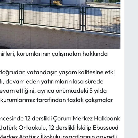
irleri, kurumlarının çalışmaları hakkında
 doğrudan vatandaşın yaşam kalitesine etki
lı, devam eden yatırımların kısa sürede
z devam ettiğini, ayrıca önümüzdeki 5 yılda
li kurumlarımız tarafından taslak çalışmalar
cesinde 12 derslikli Çorum Merkez Halkbank
tatürk Ortaokulu, 12 derslikli İskilip Ebussuud
Merkez Atatürk İlkokulu inşaatlarının gayretli