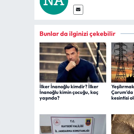
Bunlar da ilginizi çekebilir
İlker İnanoğlu kimdir? İlker
Yeşilırmak
İnanoğlu kimin çocuğu, kaç
Çorum'da u
yaşında?
kesintisi 