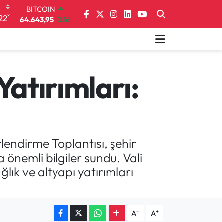
DOLAR
°
22
47,6006
0.06
EURO
55,0250
0.02
STERLİN
64,2398
0.2
GRAM ALTIN
Yatırımları:
6500.87
0.12
BİST100
13.799
70
BITCOIN
64.643,95
0.16
lendirme Toplantısı, şehir
önemli bilgiler sundu. Vali
ğlık ve altyapı yatırımları
-
+
A
A