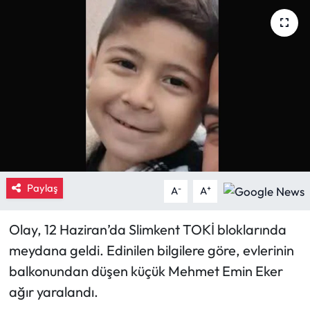
Eğitim
Ekonomi
Güncel
İskilip Haberleri
Kargı Haberleri
Paylaş
-
+
A
A
Kimdir?
Olay, 12 Haziran’da Slimkent TOKİ bloklarında
Kültür Sanat
meydana geldi. Edinilen bilgilere göre, evlerinin
balkonundan düşen küçük Mehmet Emin Eker
Laçin Haberleri
ağır yaralandı.
Magazin