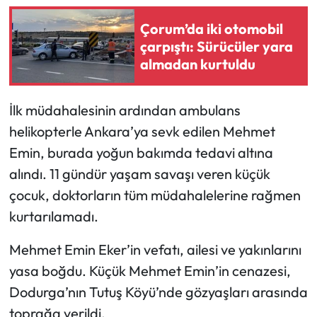
Çorum’da iki otomobil
Mecitözü Haberleri
çarpıştı: Sürücüler yara
almadan kurtuldu
Oğuzlar Haberleri
Ortaköy Haberleri
İlk müdahalesinin ardından ambulans
helikopterle Ankara’ya sevk edilen Mehmet
Osmancık Haberleri
Emin, burada yoğun bakımda tedavi altına
alındı. 11 gündür yaşam savaşı veren küçük
Otomotiv
çocuk, doktorların tüm müdahalelerine rağmen
Resmi İlan
kurtarılamadı.
Mehmet Emin Eker’in vefatı, ailesi ve yakınlarını
Resmi Reklam
yasa boğdu. Küçük Mehmet Emin’in cenazesi,
Sağlık
Dodurga’nın Tutuş Köyü’nde gözyaşları arasında
toprağa verildi.