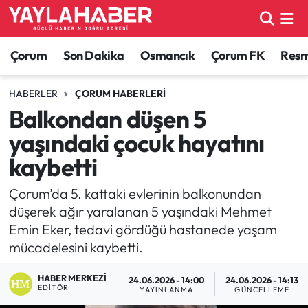
Alaca Haberleri
Çorum Nöbetçi Eczaneler
Çorum
Son Dakika
Osmancık
Çorum FK
Resmi
Bayat Haberleri
Çorum Hava Durumu
HABERLER
ÇORUM HABERLERI
Balkondan düşen 5
Bilgi - Keşfet Haberleri
Çorum Namaz Vakitleri
yaşındaki çocuk hayatını
Bilim ve Teknoloji
Çorum Trafik Yoğunluk Haritası
kaybetti
Boğazkale Haberleri
TFF 1.Lig Puan Durumu ve Fikstür
Çorum’da 5. kattaki evlerinin balkonundan
düşerek ağır yaralanan 5 yaşındaki Mehmet
Çorum Haberleri
Tüm Manşetler
Emin Eker, tedavi gördüğü hastanede yaşam
mücadelesini kaybetti.
Çorum Son Dakika Haberleri
Son Dakika Haberleri
HABER MERKEZI
24.06.2026 - 14:00
24.06.2026 - 14:13
EDITÖR
YAYINLANMA
GÜNCELLEME
Dodurga Haberleri
Haber Arşivi