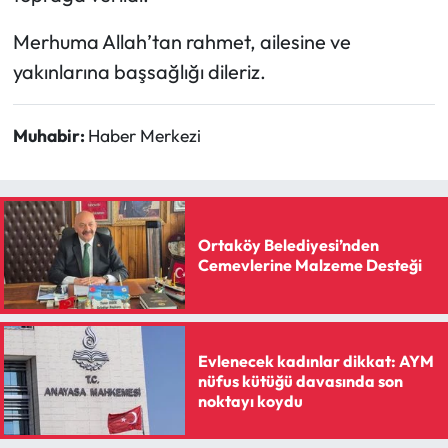
Siyaset
Merhuma Allah’tan rahmet, ailesine ve
Spor
yakınlarına başsağlığı dileriz.
Sungurlu Haberleri
Muhabir:
Haber Merkezi
Turizm
Uğurludağ Haberleri
Ortaköy Belediyesi’nden
Yaşam
Cemevlerine Malzeme Desteği
Yayla Haber
Evlenecek kadınlar dikkat: AYM
Yemek Tarifleri
nüfus kütüğü davasında son
noktayı koydu
Yerel Haberler