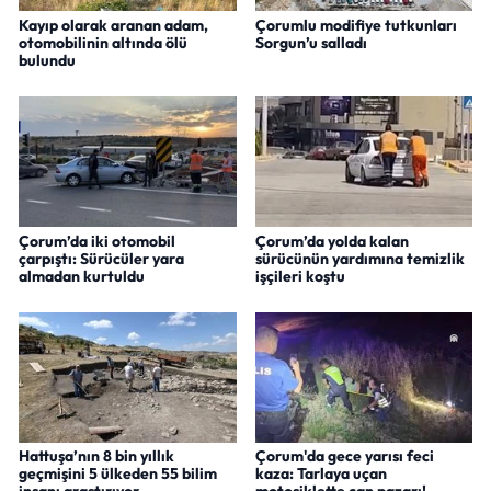
Kayıp olarak aranan adam,
Çorumlu modifiye tutkunları
otomobilinin altında ölü
Sorgun’u salladı
bulundu
Çorum’da iki otomobil
Çorum’da yolda kalan
çarpıştı: Sürücüler yara
sürücünün yardımına temizlik
almadan kurtuldu
işçileri koştu
Hattuşa’nın 8 bin yıllık
Çorum'da gece yarısı feci
geçmişini 5 ülkeden 55 bilim
kaza: Tarlaya uçan