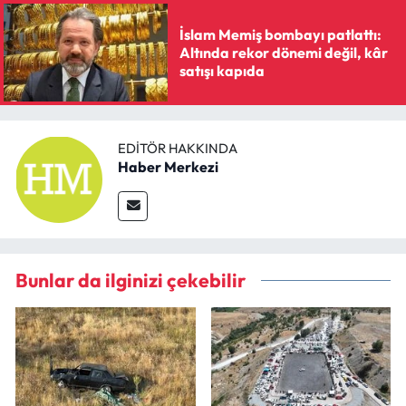
İslam Memiş bombayı patlattı:
Altında rekor dönemi değil, kâr
satışı kapıda
EDITÖR HAKKINDA
Haber Merkezi
Bunlar da ilginizi çekebilir