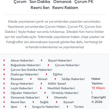
Çorum
Son Dakika
Osmancık
Çorum FK
Resmi İlan
Resmi Reklam
Sitede yayınlanan içerik ve yorumlardan yazarları sorumludur.
Yayınlanan yorumlardan Çorum Haber, Çorum FK, Çorum Son
Dakika | Yayla Haber sorumlu tutulamaz. Sitedeki tüm harici linkler
ayrı bir sayfada açılır. Sitemizde yayınlanan haber, köşe yazıları ve
fotoğraflar izin alınmaksızın kaynak gösterilse dahi, herhangi bir
ortamda kullanılamaz ve yayınlanamaz
Alaca Haberleri
Bayat Haberleri
Boğazkale Haberleri
Çorum Haberleri
Çorum Son Dakika Haberleri
Dodurga Haberleri
Eğitim
Haber
Ekonomi
Güncel
İskilip Haberleri
Yazılımı:
Kargı Haberleri
Kültür Sanat
TE Bilişim
Laçin Haberleri
Mecitözü Haberleri
|
Oğuzlar Haberleri
Ortaköy Haberleri
Copyright
Osmancık Haberleri
Otomotiv
© 2026
Resmi İlan
Sağlık
Siyaset
Spor
Sungurlu Haberleri
Turizm