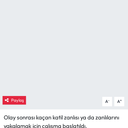
Eğitim
Ekonomi
Güncel
İskilip Haberleri
Kargı Haberleri
Kimdir?
Kültür Sanat
Paylaş
-
+
A
A
Laçin Haberleri
Olay sonrası kaçan katil zanlısı ya da zanlılarını
yakalamak için çalışma başlatıldı.
Magazin