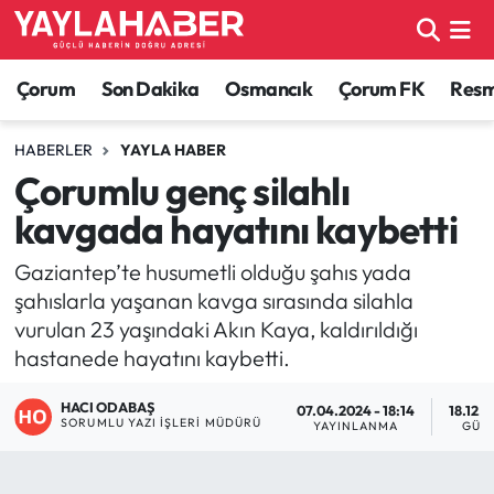
Alaca Haberleri
Çorum Nöbetçi Eczaneler
Çorum
Son Dakika
Osmancık
Çorum FK
Resmi
Bayat Haberleri
Çorum Hava Durumu
HABERLER
YAYLA HABER
Çorumlu genç silahlı
Bilgi - Keşfet Haberleri
Çorum Namaz Vakitleri
kavgada hayatını kaybetti
Bilim ve Teknoloji
Çorum Trafik Yoğunluk Haritası
Gaziantep’te husumetli olduğu şahıs yada
şahıslarla yaşanan kavga sırasında silahla
Boğazkale Haberleri
TFF 1.Lig Puan Durumu ve Fikstür
vurulan 23 yaşındaki Akın Kaya, kaldırıldığı
hastanede hayatını kaybetti.
Çorum Haberleri
Tüm Manşetler
HACI ODABAŞ
07.04.2024 - 18:14
18.12.2
Çorum Son Dakika Haberleri
Son Dakika Haberleri
SORUMLU YAZI İŞLERI MÜDÜRÜ
YAYINLANMA
GÜN
Dodurga Haberleri
Haber Arşivi