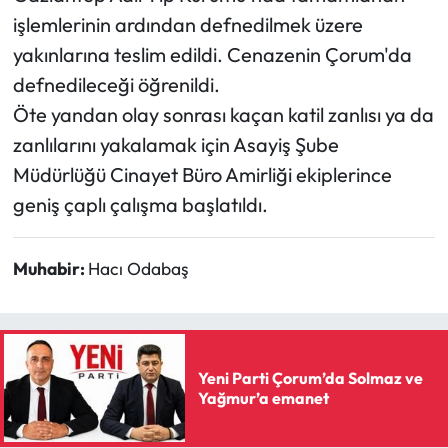
Siyaset
işlemlerinin ardından defnedilmek üzere
yakınlarına teslim edildi. Cenazenin Çorum'da
Spor
defnedileceği öğrenildi.
Sungurlu Haberleri
Öte yandan olay sonrası kaçan katil zanlısı ya da
zanlılarını yakalamak için Asayiş Şube
Turizm
Müdürlüğü Cinayet Büro Amirliği ekiplerince
geniş çaplı çalışma başlatıldı.
Uğurludağ Haberleri
Yaşam
Muhabir:
Hacı Odabaş
Yayla Haber
Yemek Tarifleri
Yeni Parti Çorum’da Solmaz ve
Yağmur’a emanet
Yerel Haberler