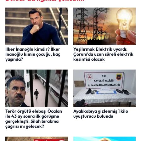
İlker İnanoğlu kimdir? İlker
Yeşilırmak Elektrik uyardı:
İnanoğlu kimin çocuğu, kaç
Çorum'da uzun süreli elektrik
yaşında?
kesintisi olacak
Terör örgütü elebaşı Öcalan
Ayakkabıya gizlenmiş 1 kilo
ile 43 ay sonra ilk görüşme
uyuşturucu bulundu
gerçekleşti: Silah bırakma
çağrısı mı gelecek?