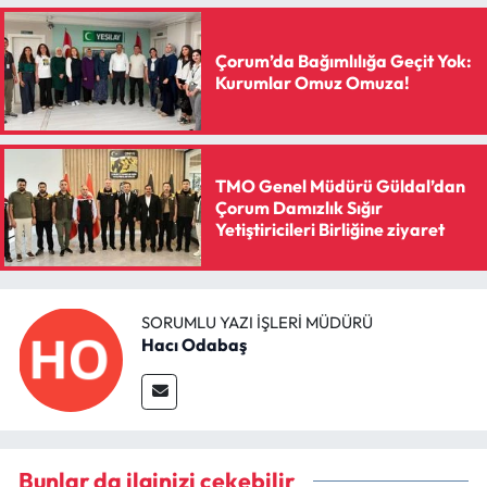
Çorum’da Bağımlılığa Geçit Yok:
Kurumlar Omuz Omuza!
TMO Genel Müdürü Güldal’dan
Çorum Damızlık Sığır
Yetiştiricileri Birliğine ziyaret
SORUMLU YAZI İŞLERI MÜDÜRÜ
Hacı Odabaş
Bunlar da ilginizi çekebilir