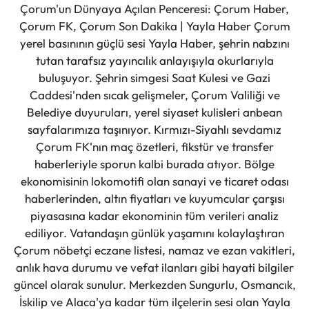
Çorum'un Dünyaya Açılan Penceresi: Çorum Haber,
Çorum FK, Çorum Son Dakika | Yayla Haber Çorum
yerel basınının güçlü sesi Yayla Haber, şehrin nabzını
tutan tarafsız yayıncılık anlayışıyla okurlarıyla
buluşuyor. Şehrin simgesi Saat Kulesi ve Gazi
Caddesi'nden sıcak gelişmeler, Çorum Valiliği ve
Belediye duyuruları, yerel siyaset kulisleri anbean
sayfalarımıza taşınıyor. Kırmızı-Siyahlı sevdamız
Çorum FK'nın maç özetleri, fikstür ve transfer
haberleriyle sporun kalbi burada atıyor. Bölge
ekonomisinin lokomotifi olan sanayi ve ticaret odası
haberlerinden, altın fiyatları ve kuyumcular çarşısı
piyasasına kadar ekonominin tüm verileri analiz
ediliyor. Vatandaşın günlük yaşamını kolaylaştıran
Çorum nöbetçi eczane listesi, namaz ve ezan vakitleri,
anlık hava durumu ve vefat ilanları gibi hayati bilgiler
güncel olarak sunulur. Merkezden Sungurlu, Osmancık,
İskilip ve Alaca'ya kadar tüm ilçelerin sesi olan Yayla