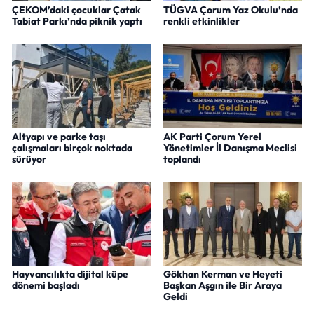
ÇEKOM’daki çocuklar Çatak
TÜGVA Çorum Yaz Okulu’nda
Tabiat Parkı’nda piknik yaptı
renkli etkinlikler
Altyapı ve parke taşı
AK Parti Çorum Yerel
çalışmaları birçok noktada
Yönetimler İl Danışma Meclisi
sürüyor
toplandı
Hayvancılıkta dijital küpe
Gökhan Kerman ve Heyeti
dönemi başladı
Başkan Aşgın ile Bir Araya
Geldi