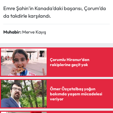
Siyaset
Emre Şahin’in Kanada’daki başarısı, Çorum’da
Spor
da takdirle karşılandı.
Sungurlu Haberleri
Muhabir:
Merve Kayış
Turizm
Uğurludağ Haberleri
Çorumlu Hiranur’dan
rakiplerine geçit yok
Yaşam
Yayla Haber
Ömer Özçatalbaş yoğun
Yemek Tarifleri
bakımda yaşam mücadelesi
veriyor
Yerel Haberler