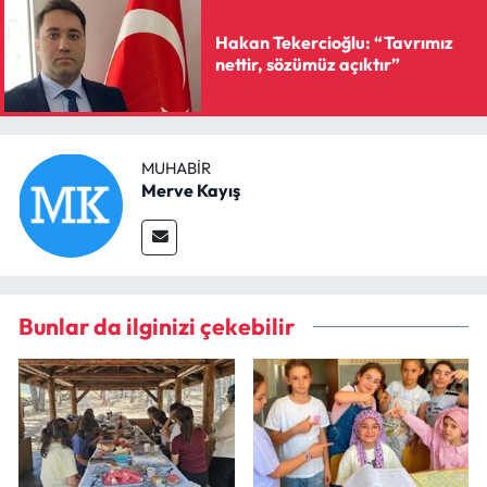
Hakan Tekercioğlu: “Tavrımız
nettir, sözümüz açıktır”
MUHABIR
Merve Kayış
Bunlar da ilginizi çekebilir