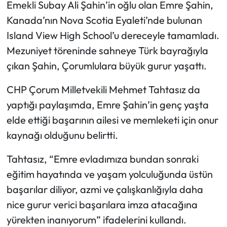
Emekli Subay Ali Şahin’in oğlu olan Emre Şahin,
Kanada’nın Nova Scotia Eyaleti’nde bulunan
Mecitözü Haberleri
Island View High School’u dereceyle tamamladı.
Oğuzlar Haberleri
Mezuniyet töreninde sahneye Türk bayrağıyla
çıkan Şahin, Çorumlulara büyük gurur yaşattı.
Ortaköy Haberleri
CHP Çorum Milletvekili Mehmet Tahtasız da
Osmancık Haberleri
yaptığı paylaşımda, Emre Şahin’in genç yaşta
elde ettiği başarının ailesi ve memleketi için onur
Otomotiv
kaynağı olduğunu belirtti.
Resmi İlan
Tahtasız, “Emre evladımıza bundan sonraki
eğitim hayatında ve yaşam yolculuğunda üstün
Resmi Reklam
başarılar diliyor, azmi ve çalışkanlığıyla daha
nice gurur verici başarılara imza atacağına
Sağlık
yürekten inanıyorum” ifadelerini kullandı.