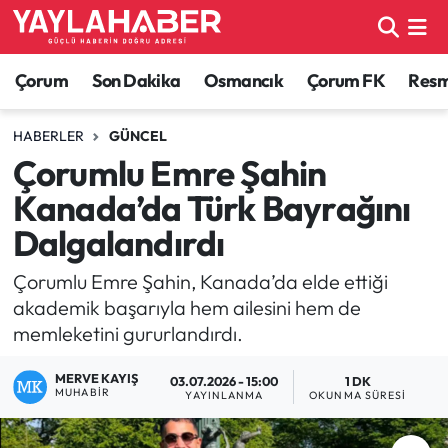
Alaca Haberleri
Çorum Nöbetçi Eczaneler
Çorum
Son Dakika
Osmancık
Çorum FK
Resmi
Bayat Haberleri
Çorum Hava Durumu
HABERLER
GÜNCEL
Çorumlu Emre Şahin
Bilgi - Keşfet Haberleri
Çorum Namaz Vakitleri
Kanada’da Türk Bayrağını
Bilim ve Teknoloji
Çorum Trafik Yoğunluk Haritası
Dalgalandırdı
Boğazkale Haberleri
TFF 1.Lig Puan Durumu ve Fikstür
Çorumlu Emre Şahin, Kanada’da elde ettiği
akademik başarıyla hem ailesini hem de
Çorum Haberleri
Tüm Manşetler
memleketini gururlandırdı.
MERVE KAYIŞ
Çorum Son Dakika Haberleri
Son Dakika Haberleri
03.07.2026 - 15:00
1 DK
MUHABIR
YAYINLANMA
OKUNMA SÜRESI
Dodurga Haberleri
Haber Arşivi