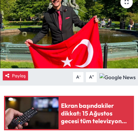
Eğitim
Ekonomi
Güncel
İskilip Haberleri
Kargı Haberleri
Paylaş
-
+
A
A
Kimdir?
Ekran başındakiler
Kültür Sanat
dikkat: 15 Ağustos
gecesi tüm televizyon
Laçin Haberleri
yayınları taşınıyor
Magazin