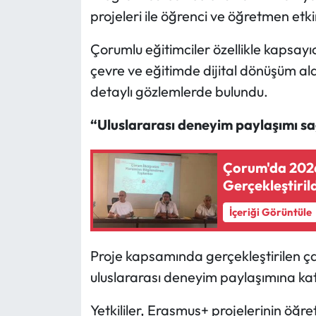
Siyaset
projeleri ile öğrenci ve öğretmen etkin
Spor
Çorumlu eğitimciler özellikle kapsayıcı
çevre ve eğitimde dijital dönüşüm a
Sungurlu Haberleri
detaylı gözlemlerde bulundu.
Turizm
“Uluslararası deneyim paylaşımı sa
Uğurludağ Haberleri
Çorum'da 2026-
Gerçekleştiril
Yaşam
İçeriği Görüntüle
Yayla Haber
Proje kapsamında gerçekleştirilen ç
Yemek Tarifleri
uluslararası deneyim paylaşımına katk
Yerel Haberler
Yetkililer, Erasmus+ projelerinin öğre