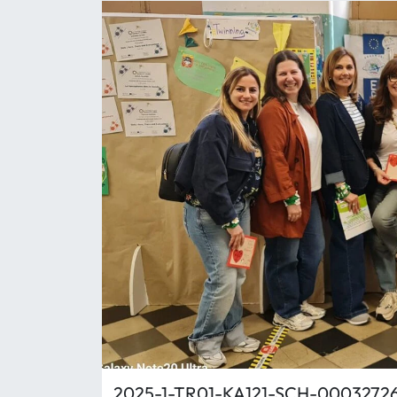
Eğitim
Ekonomi
Güncel
İskilip Haberleri
Kargı Haberleri
Kimdir?
Kültür Sanat
Laçin Haberleri
2025-1-TR01-KA121-SCH-000327265
Magazin