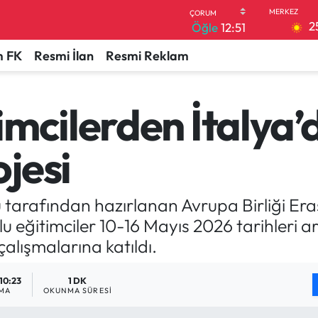
2
Öğle
12:51
 FK
Resmi İlan
Resmi Reklam
imcilerden İtalya’
jesi
ü tarafından hazırlanan Avrupa Birliği Era
ğitimciler 10-16 Mayıs 2026 tarihleri ara
çalışmalarına katıldı.
 10:23
1 DK
MA
OKUNMA SÜRESI