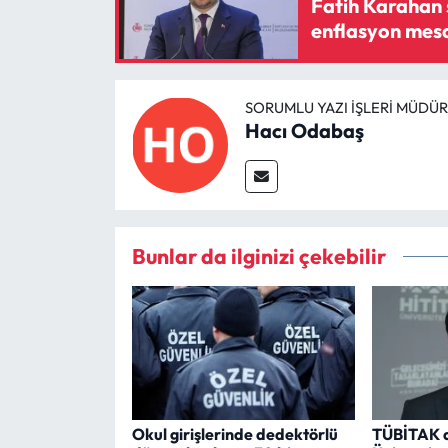
Fatih Karahan 
enflasyon mesa
SORUMLU YAZI İŞLERI MÜDÜ
Hacı Odabaş
Bunlar da ilginizi çekebilir
Okul girişlerinde dedektörlü
TÜBİTAK de