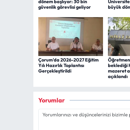
dönem başlıyor: 30 bin
Üniversite
güvenlik görevlisi geliyor
büyük dön
Çorum'da 2026-2027 Eğitim
Öğretmenl
Yılı Hazırlık Toplantısı
beklediği h
Gerçekleştirildi
mazeret a
açıklandı
Yorumlar