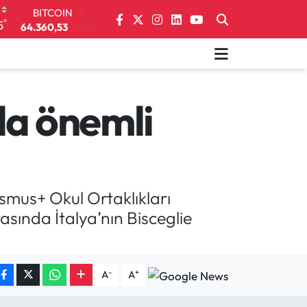
DOLAR
°
5
47,7069
0.17
EURO
55,0265
0.01
STERLİN
64,1897
0.02
GRAM ALTIN
da önemli
6574.81
1.44
BİST100
13.887
64
BITCOIN
64.360,53
-0.76
smus+ Okul Ortaklıkları
sında İtalya’nın Bisceglie
-
+
A
A