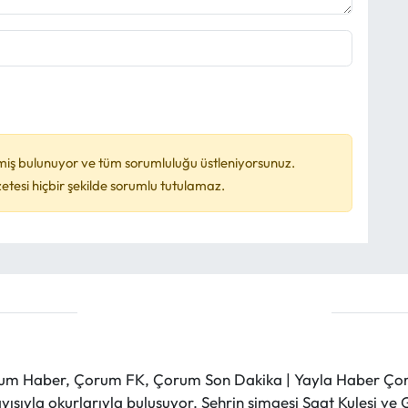
miş bulunuyor ve tüm sorumluluğu üstleniyorsunuz.
esi hiçbir şekilde sorumlu tutulamaz.
m Haber, Çorum FK, Çorum Son Dakika | Yayla Haber Çorum
layışıyla okurlarıyla buluşuyor. Şehrin simgesi Saat Kulesi 