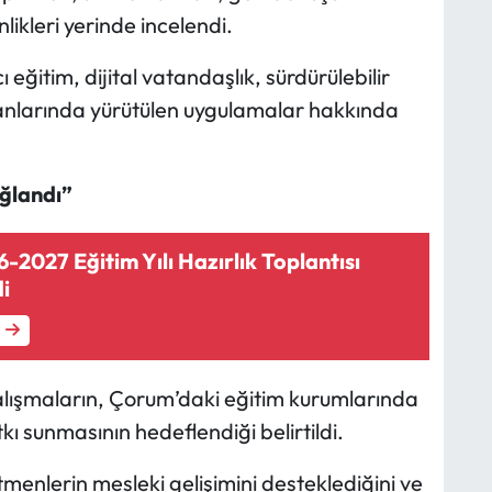
likleri yerinde incelendi.
 eğitim, dijital vatandaşlık, sürdürülebilir
lanlarında yürütülen uygulamalar hakkında
ğlandı”
2027 Eğitim Yılı Hazırlık Toplantısı
di
alışmaların, Çorum’daki eğitim kurumlarında
ı sunmasının hedeflendiği belirtildi.
tmenlerin mesleki gelişimini desteklediğini ve