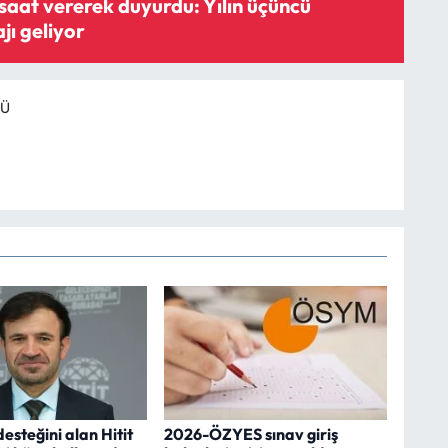
saat vererek duyurdu: Yılın üçüncü
jı geliyor
RÜ
steğini alan Hitit
2026-ÖZYES sınav giriş