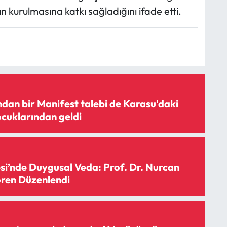
ın kurulmasına katkı sağladığını ifade etti.
dan bir Manifest talebi de Karasu'daki
ocuklarından geldi
esi’nde Duygusal Veda: Prof. Dr. Nurcan
ören Düzenlendi