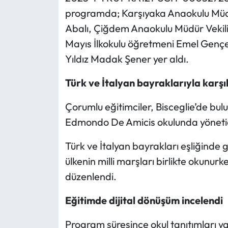
programda; Karşıyaka Anaokulu Müd
Mecitözü Haberleri
Abalı, Çiğdem Anaokulu Müdür Vekili
Mayıs İlkokulu öğretmeni Emel Gençer
Oğuzlar Haberleri
Yıldız Madak Şener yer aldı.
Ortaköy Haberleri
Türk ve İtalyan bayraklarıyla karşı
Osmancık Haberleri
Çorumlu eğitimciler, Bisceglie’de bul
Edmondo De Amicis okulunda yönetici
Otomotiv
Türk ve İtalyan bayrakları eşliğinde 
Resmi İlan
ülkenin milli marşları birlikte okunurken
düzenlendi.
Resmi Reklam
Eğitimde dijital dönüşüm incelendi
Sağlık
Program süresince okul tanıtımları ya