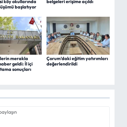
si köy okullarında
belgeleri erişime açıldı
üşümü başlatıyor
erin merakla
Çorum’daki eğitim yatırımları
aber geldi: İl içi
değerlendirildi
tama sonuçları