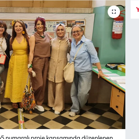
Y
 numaralı proje kapsamında düzenlenen