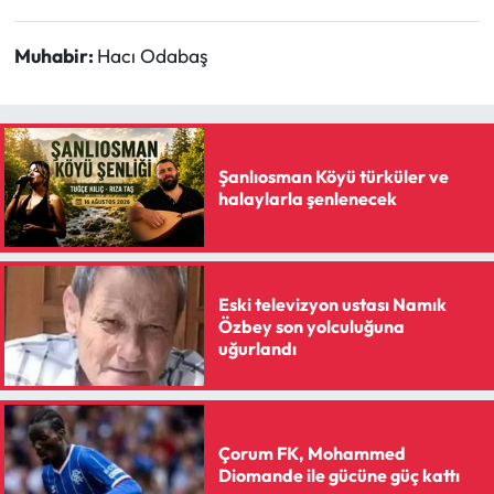
Siyaset
Muhabir:
Hacı Odabaş
Spor
Sungurlu Haberleri
Turizm
Şanlıosman Köyü türküler ve
halaylarla şenlenecek
Uğurludağ Haberleri
Yaşam
Eski televizyon ustası Namık
Özbey son yolculuğuna
Yayla Haber
uğurlandı
Yemek Tarifleri
Çorum FK, Mohammed
Yerel Haberler
Diomande ile gücüne güç kattı