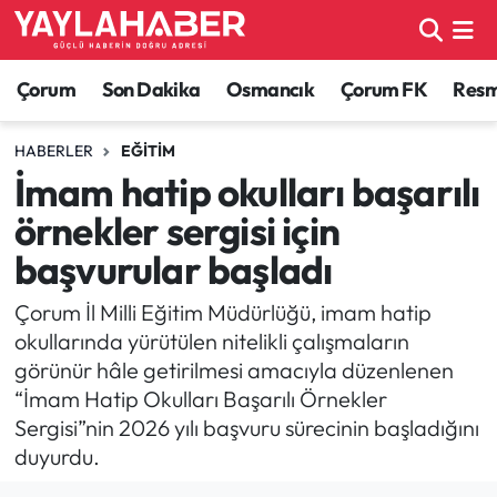
Alaca Haberleri
Çorum Nöbetçi Eczaneler
Çorum
Son Dakika
Osmancık
Çorum FK
Resmi
Bayat Haberleri
Çorum Hava Durumu
HABERLER
EĞITIM
İmam hatip okulları başarılı
Bilgi - Keşfet Haberleri
Çorum Namaz Vakitleri
örnekler sergisi için
Bilim ve Teknoloji
Çorum Trafik Yoğunluk Haritası
başvurular başladı
Boğazkale Haberleri
TFF 1.Lig Puan Durumu ve Fikstür
Çorum İl Milli Eğitim Müdürlüğü, imam hatip
okullarında yürütülen nitelikli çalışmaların
Çorum Haberleri
Tüm Manşetler
görünür hâle getirilmesi amacıyla düzenlenen
“İmam Hatip Okulları Başarılı Örnekler
Çorum Son Dakika Haberleri
Son Dakika Haberleri
Sergisi”nin 2026 yılı başvuru sürecinin başladığını
duyurdu.
Dodurga Haberleri
Haber Arşivi