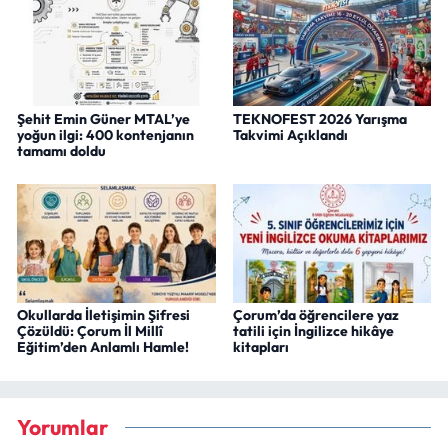
Şehit Emin Güner MTAL’ye
TEKNOFEST 2026 Yarışma
yoğun ilgi: 400 kontenjanın
Takvimi Açıklandı
tamamı doldu
Okullarda İletişimin Şifresi
Çorum’da öğrencilere yaz
Çözüldü: Çorum İl Millî
tatili için İngilizce hikâye
Eğitim’den Anlamlı Hamle!
kitapları
Yorumlar