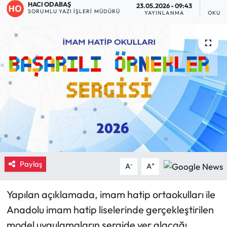
HACI ODABAŞ
23.05.2026 - 09:43
SORUMLU YAZI İŞLERI MÜDÜRÜ
YAYINLANMA
OKUNM
Eğitim
Ekonomi
Güncel
İskilip Haberleri
Kargı Haberleri
Kimdir?
Paylaş
-
+
A
A
Kültür Sanat
Yapılan açıklamada, imam hatip ortaokulları ile
Laçin Haberleri
Anadolu imam hatip liselerinde gerçekleştirilen
model uygulamaların sergide yer alacağı
Magazin