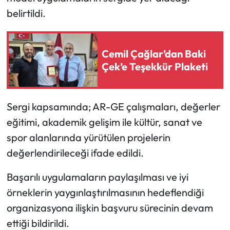
belirtildi.
Mecitözü Haberleri
Oğuzlar Haberleri
Cemil Çağlar’dan Baki
Çek’e Teşekkür Plaketi
Ortaköy Haberleri
Osmancık Haberleri
Sergi kapsamında; AR-GE çalışmaları, değerler
eğitimi, akademik gelişim ile kültür, sanat ve
Otomotiv
spor alanlarında yürütülen projelerin
değerlendirileceği ifade edildi.
Resmi İlan
Başarılı uygulamaların paylaşılması ve iyi
Resmi Reklam
örneklerin yaygınlaştırılmasının hedeflendiği
organizasyona ilişkin başvuru sürecinin devam
Sağlık
ettiği bildirildi.