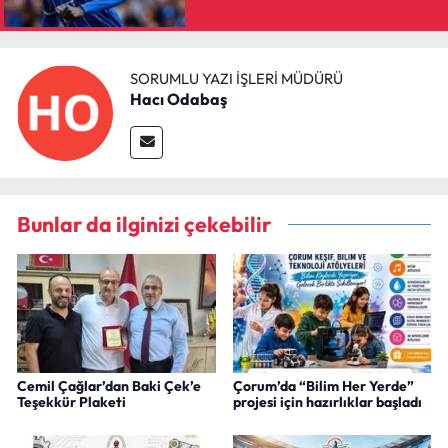
SORUMLU YAZI İŞLERI MÜDÜRÜ
Hacı Odabaş
Bunlar da ilginizi çekebilir
Cemil Çağlar’dan Baki Çek’e
Çorum’da “Bilim Her Yerde”
Teşekkür Plaketi
projesi için hazırlıklar başladı