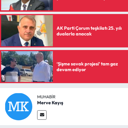
AK Parti Çorum teşkilatı 25. yılı
dualarla anacak
‘Şişme savak projesi’ tam gaz
devam ediyor
MUHABIR
Merve Kayış