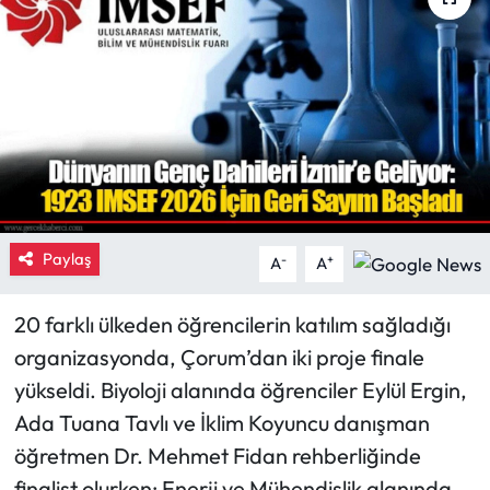
Eğitim
Ekonomi
Güncel
İskilip Haberleri
Paylaş
Kargı Haberleri
-
+
A
A
Kimdir?
20 farklı ülkeden öğrencilerin katılım sağladığı
organizasyonda, Çorum’dan iki proje finale
Kültür Sanat
yükseldi. Biyoloji alanında öğrenciler Eylül Ergin,
Ada Tuana Tavlı ve İklim Koyuncu danışman
Laçin Haberleri
öğretmen Dr. Mehmet Fidan rehberliğinde
Magazin
finalist olurken; Enerji ve Mühendislik alanında