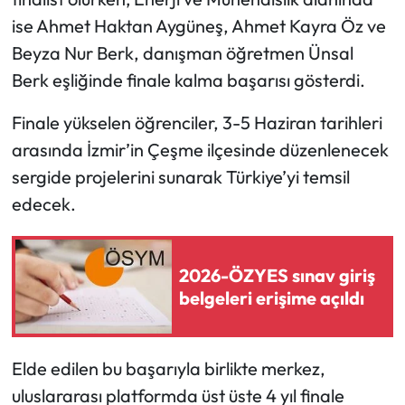
ise Ahmet Haktan Aygüneş, Ahmet Kayra Öz ve
Mecitözü Haberleri
Beyza Nur Berk, danışman öğretmen Ünsal
Berk eşliğinde finale kalma başarısı gösterdi.
Oğuzlar Haberleri
Finale yükselen öğrenciler, 3-5 Haziran tarihleri
Ortaköy Haberleri
arasında İzmir’in Çeşme ilçesinde düzenlenecek
sergide projelerini sunarak Türkiye’yi temsil
Osmancık Haberleri
edecek.
Otomotiv
Resmi İlan
2026-ÖZYES sınav giriş
belgeleri erişime açıldı
Resmi Reklam
Sağlık
Elde edilen bu başarıyla birlikte merkez,
uluslararası platformda üst üste 4 yıl finale