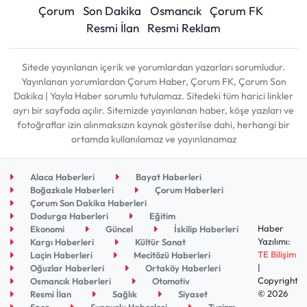
Çorum
Son Dakika
Osmancık
Çorum FK
Resmi İlan
Resmi Reklam
Sitede yayınlanan içerik ve yorumlardan yazarları sorumludur.
Yayınlanan yorumlardan Çorum Haber, Çorum FK, Çorum Son
Dakika | Yayla Haber sorumlu tutulamaz. Sitedeki tüm harici linkler
ayrı bir sayfada açılır. Sitemizde yayınlanan haber, köşe yazıları ve
fotoğraflar izin alınmaksızın kaynak gösterilse dahi, herhangi bir
ortamda kullanılamaz ve yayınlanamaz
Alaca Haberleri
Bayat Haberleri
Boğazkale Haberleri
Çorum Haberleri
Çorum Son Dakika Haberleri
Dodurga Haberleri
Eğitim
Haber
Ekonomi
Güncel
İskilip Haberleri
Yazılımı:
Kargı Haberleri
Kültür Sanat
TE Bilişim
Laçin Haberleri
Mecitözü Haberleri
|
Oğuzlar Haberleri
Ortaköy Haberleri
Copyright
Osmancık Haberleri
Otomotiv
© 2026
Resmi İlan
Sağlık
Siyaset