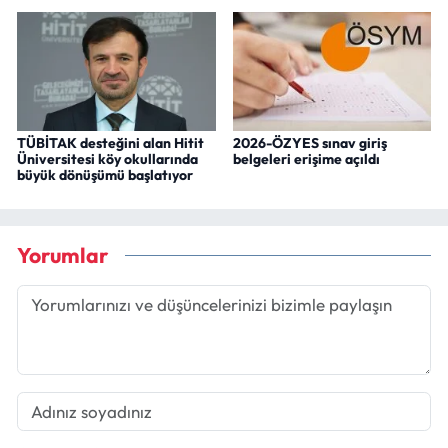
TÜBİTAK desteğini alan Hitit
2026-ÖZYES sınav giriş
Üniversitesi köy okullarında
belgeleri erişime açıldı
büyük dönüşümü başlatıyor
Yorumlar