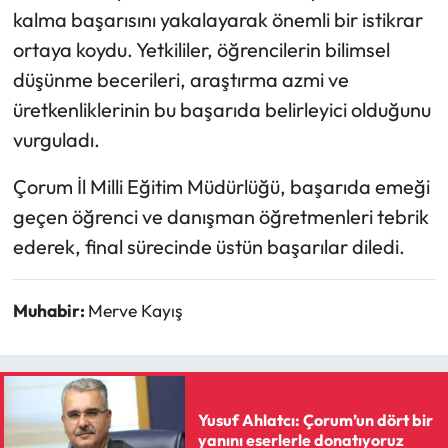
Siyaset
kalma başarısını yakalayarak önemli bir istikrar
ortaya koydu. Yetkililer, öğrencilerin bilimsel
Spor
düşünme becerileri, araştırma azmi ve
üretkenliklerinin bu başarıda belirleyici olduğunu
Sungurlu Haberleri
vurguladı.
Turizm
Çorum İl Milli Eğitim Müdürlüğü, başarıda emeği
Uğurludağ Haberleri
geçen öğrenci ve danışman öğretmenleri tebrik
ederek, final sürecinde üstün başarılar diledi.
Yaşam
Muhabir:
Merve Kayış
Yayla Haber
Yemek Tarifleri
Yerel Haberler
Yusuf Ahlatcı: Çorum’un dört bir
yanını eserlerle donatıyoruz