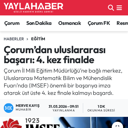
Alaca Haberleri
Çorum Nöbetçi Eczaneler
Çorum
Son Dakika
Osmancık
Çorum FK
Resmi
Bayat Haberleri
Çorum Hava Durumu
HABERLER
EĞITIM
Çorum’dan uluslararası
Bilgi - Keşfet Haberleri
Çorum Namaz Vakitleri
başarı: 4. kez finalde
Bilim ve Teknoloji
Çorum Trafik Yoğunluk Haritası
Çorum İl Milli Eğitim Müdürlüğü’ne bağlı merkez,
Uluslararası Matematik Bilim ve Mühendislik
Boğazkale Haberleri
TFF 1.Lig Puan Durumu ve Fikstür
Fuarı’nda (IMSEF) önemli bir başarıya imza
atarak üst üste 4. kez finale kalmayı başardı.
Çorum Haberleri
Tüm Manşetler
MERVE KAYIŞ
31.03.2026 - 09:51
1 DK
Çorum Son Dakika Haberleri
Son Dakika Haberleri
MUHABIR
YAYINLANMA
OKUNMA SÜRESI
Dodurga Haberleri
Haber Arşivi