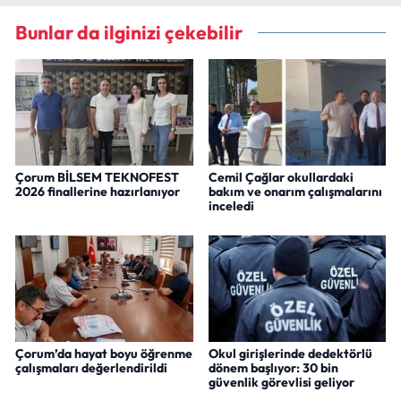
Bunlar da ilginizi çekebilir
Çorum BİLSEM TEKNOFEST
Cemil Çağlar okullardaki
2026 finallerine hazırlanıyor
bakım ve onarım çalışmalarını
inceledi
Çorum’da hayat boyu öğrenme
Okul girişlerinde dedektörlü
çalışmaları değerlendirildi
dönem başlıyor: 30 bin
güvenlik görevlisi geliyor