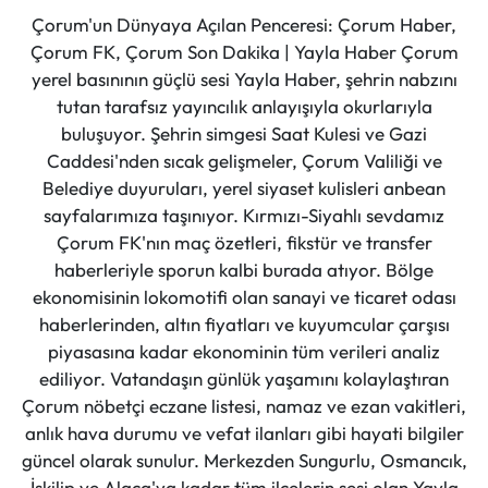
Çorum'un Dünyaya Açılan Penceresi: Çorum Haber,
Çorum FK, Çorum Son Dakika | Yayla Haber Çorum
yerel basınının güçlü sesi Yayla Haber, şehrin nabzını
tutan tarafsız yayıncılık anlayışıyla okurlarıyla
buluşuyor. Şehrin simgesi Saat Kulesi ve Gazi
Caddesi'nden sıcak gelişmeler, Çorum Valiliği ve
Belediye duyuruları, yerel siyaset kulisleri anbean
sayfalarımıza taşınıyor. Kırmızı-Siyahlı sevdamız
Çorum FK'nın maç özetleri, fikstür ve transfer
haberleriyle sporun kalbi burada atıyor. Bölge
ekonomisinin lokomotifi olan sanayi ve ticaret odası
haberlerinden, altın fiyatları ve kuyumcular çarşısı
piyasasına kadar ekonominin tüm verileri analiz
ediliyor. Vatandaşın günlük yaşamını kolaylaştıran
Çorum nöbetçi eczane listesi, namaz ve ezan vakitleri,
anlık hava durumu ve vefat ilanları gibi hayati bilgiler
güncel olarak sunulur. Merkezden Sungurlu, Osmancık,
İskilip ve Alaca'ya kadar tüm ilçelerin sesi olan Yayla