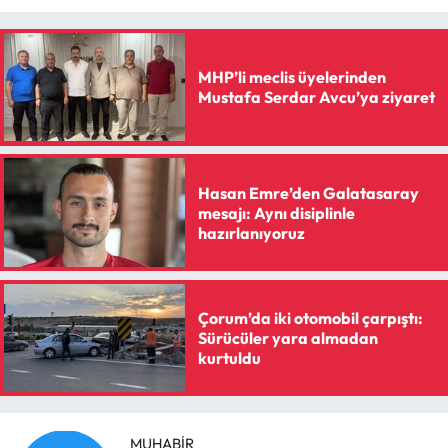
Siyaset
Spor
MHP’li meclis üyelerinden
Mustafa Serdar Avcu’ya ziyaret
Sungurlu Haberleri
Turizm
Hasan Emre’den Galatasaray
Uğurludağ Haberleri
mesajı: Aynı disiplinle
hazırlanıyoruz
Yaşam
Yayla Haber
Çorum’da iki otomobil çarpıştı:
Sürücüler yara almadan
kurtuldu
Yemek Tarifleri
Yerel Haberler
MUHABIR