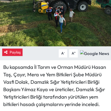
Eğitim
Ekonomi
Güncel
İskilip Haberleri
Paylaş
-
+
A
A
Kargı Haberleri
Bu kapsamda İl Tarım ve Orman Müdürü Hasan
Kimdir?
Taş, Çayır, Mera ve Yem Bitkileri Şube Müdürü
Vasfi Dolak, Damızlık Sığır Yetiştiricileri Birliği
Kültür Sanat
Başkanı Yılmaz Kaya ve üreticiler, Damızlık Sığır
Yetiştiricileri Birliği tarafından yürütülen yem
Laçin Haberleri
bitkileri hasadı çalışmalarını yerinde inceledi.
Magazin