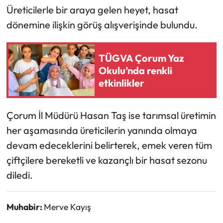
Üreticilerle bir araya gelen heyet, hasat
Mecitözü Haberleri
dönemine ilişkin görüş alışverişinde bulundu.
Oğuzlar Haberleri
TÜGVA Çorum Yaz
Okulu’nda renkli
Ortaköy Haberleri
etkinlikler
Osmancık Haberleri
Çorum İl Müdürü Hasan Taş ise tarımsal üretimin
Otomotiv
her aşamasında üreticilerin yanında olmaya
devam edeceklerini belirterek, emek veren tüm
Resmi İlan
çiftçilere bereketli ve kazançlı bir hasat sezonu
diledi.
Resmi Reklam
Sağlık
Muhabir:
Merve Kayış