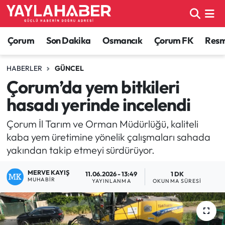
Alaca Haberleri
Çorum Nöbetçi Eczaneler
Çorum
Son Dakika
Osmancık
Çorum FK
Resmi
Bayat Haberleri
Çorum Hava Durumu
HABERLER
GÜNCEL
Çorum’da yem bitkileri
Bilgi - Keşfet Haberleri
Çorum Namaz Vakitleri
hasadı yerinde incelendi
Bilim ve Teknoloji
Çorum Trafik Yoğunluk Haritası
Çorum İl Tarım ve Orman Müdürlüğü, kaliteli
kaba yem üretimine yönelik çalışmaları sahada
Boğazkale Haberleri
TFF 1.Lig Puan Durumu ve Fikstür
yakından takip etmeyi sürdürüyor.
Çorum Haberleri
Tüm Manşetler
MERVE KAYIŞ
11.06.2026 - 13:49
1 DK
MUHABIR
YAYINLANMA
OKUNMA SÜRESI
Çorum Son Dakika Haberleri
Son Dakika Haberleri
Dodurga Haberleri
Haber Arşivi