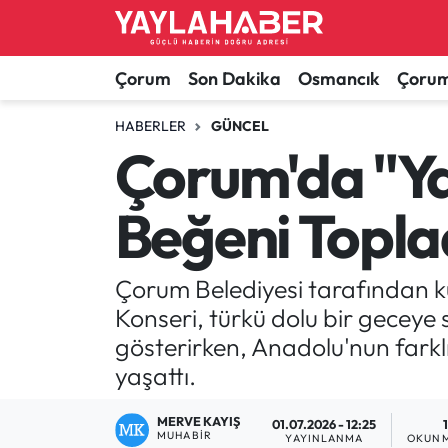
Alaca Haberleri
Çorum Nöbetçi Eczaneler
Çorum
Son Dakika
Osmancık
Çorum
Bayat Haberleri
Çorum Hava Durumu
HABERLER
GÜNCEL
Çorum'da "Y
Bilgi - Keşfet Haberleri
Çorum Namaz Vakitleri
Beğeni Topla
Bilim ve Teknoloji
Çorum Trafik Yoğunluk Haritası
Boğazkale Haberleri
TFF 1.Lig Puan Durumu ve Fikstür
Çorum Belediyesi tarafından k
Konseri, türkü dolu bir geceye
Çorum Haberleri
Tüm Manşetler
gösterirken, Anadolu'nun farkl
yaşattı.
Çorum Son Dakika Haberleri
Son Dakika Haberleri
MERVE KAYIŞ
01.07.2026 - 12:25
Dodurga Haberleri
Haber Arşivi
MUHABIR
YAYINLANMA
OKUNM