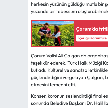
herkesin yüzünün güldüğü mutlu bir ş
yüzünde bir tebessüm oluşturabilmek."
Çorum’da triti
İçeriği Görüntüle
Çorum Valisi Ali Çalgan da organiz
teşekkür ederek, Türk Halk Müziği K
kutladı. Kültürel ve sanatsal etkinlikl
güçlendirdiğini vurgulayan Çalgan, 
etmesini temenni etti.
Konser, koronun seslendirdiği final 
sonunda Belediye Başkanı Dr. Halil İbr