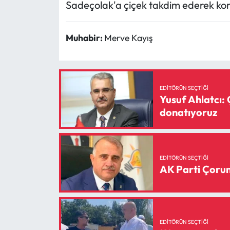
Sadeçolak'a çiçek takdim ederek koro ü
Muhabir:
Merve Kayış
EDITÖRÜN SEÇTIĞI
Yusuf Ahlatcı: 
donatıyoruz
EDITÖRÜN SEÇTIĞI
AK Parti Çorum 
EDITÖRÜN SEÇTIĞI