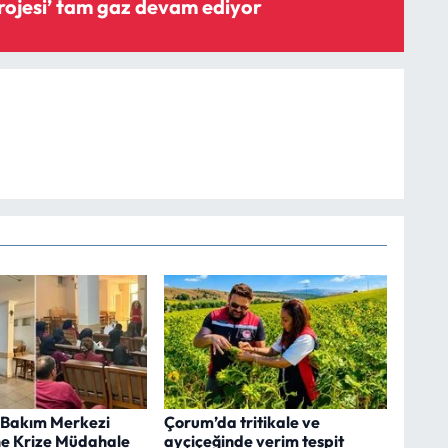
‘Şişme savak projesi’ tam gaz devam ediyor
Bakım Merkezi
Çorum’da tritikale ve
ne Krize Müdahale
ayçiçeğinde verim tespit