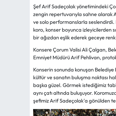
Şef Arif Sadeçolak yönetimindeki Ço
Mecitözü Haberleri
zengin repertuvarıyla sahne alarak A
ve solo performanslarla seslendirdi.
Oğuzlar Haberleri
koro, konser boyunca izleyicilerden sı
bir ağızdan eşlik ederek geceye renk 
Ortaköy Haberleri
Konsere Çorum Valisi Ali Çalgan, Bele
Osmancık Haberleri
Emniyet Müdürü Arif Pehlivan, protoko
Otomotiv
Konserin sonunda konuşan Belediye B
kültür ve sanatın buluşma noktası hal
Resmi İlan
başka güzel. Görmek istediğimiz tab
Resmi Reklam
aynı çatı altında buluşuyor. Koromuza,
şefimiz Arif Sadeçolak'a gönülden t
Sağlık