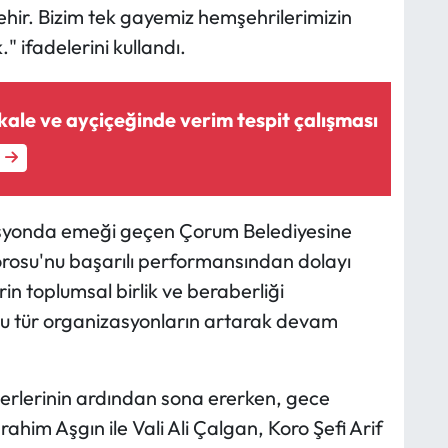
ehir. Bizim tek gayemiz hemşehrilerimizin
 ifadelerini kullandı.
kale ve ayçiçeğinde verim tespit çalışması
asyonda emeği geçen Çorum Belediyesine
orosu'nu başarılı performansından dolayı
erin toplumsal birlik ve beraberliği
bu tür organizasyonların artarak devam
eserlerinin ardından sona ererken, gece
ahim Aşgın ile Vali Ali Çalgan, Koro Şefi Arif