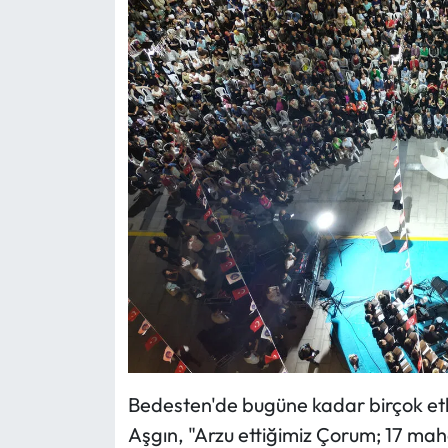
Siyaset
Spor
Sungurlu Haberleri
Turizm
Uğurludağ Haberleri
Yaşam
Yayla Haber
Yemek Tarifleri
Bedesten'de bugüne kadar birçok etkin
Yerel Haberler
Aşgın, "Arzu ettiğimiz Çorum; 17 maha