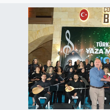
Eğitim
Ekonomi
Güncel
İskilip Haberleri
Kargı Haberleri
Kimdir?
Kültür Sanat
Laçin Haberleri
Magazin