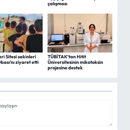
çalışması
i Sitesi sakinleri
TÜBİTAK’tan Hitit
ası’nı ziyaret etti
Üniversitesinin mikotoksin
projesine destek