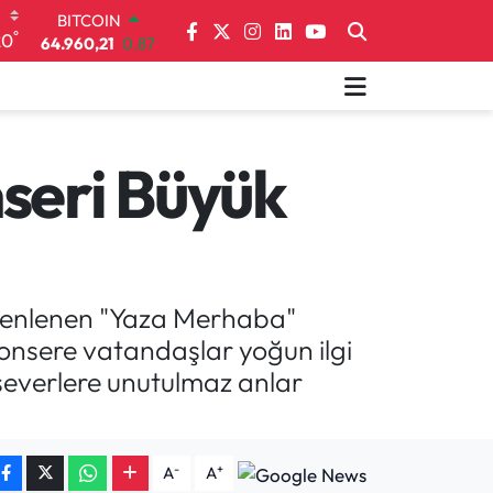
64.960,21
0.87
DOLAR
°
20
47,7436
0.18
EURO
55,2510
0.32
STERLİN
64,4811
0.38
seri Büyük
GRAM ALTIN
6648.99
2.59
BİST100
13.773
-19
üzenlenen "Yaza Merhaba"
konsere vatandaşlar yoğun ilgi
kseverlere unutulmaz anlar
-
+
A
A