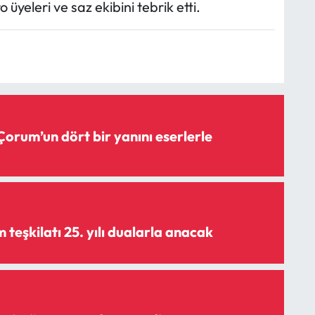
yeleri ve saz ekibini tebrik etti.
Çorum’un dört bir yanını eserlerle
teşkilatı 25. yılı dualarla anacak