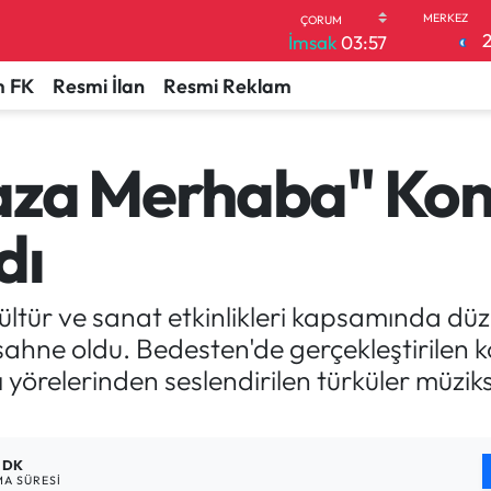
İmsak
03:57
 FK
Resmi İlan
Resmi Reklam
aza Merhaba" Kon
dı
ültür ve sanat etkinlikleri kapsamında d
 sahne oldu. Bedesten'de gerçekleştirilen 
ı yörelerinden seslendirilen türküler müzi
1 DK
A SÜRESI