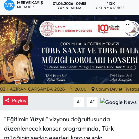
MERVE KAYIŞ
01.06.2026 - 09:58
1 DK
MUHABIR
YAYINLANMA
OKUNMA SÜRESI
Eğitim
Ekonomi
Güncel
İskilip Haberleri
Kargı Haberleri
Kimdir?
Paylaş
-
+
A
A
Kültür Sanat
"Eğitimin Yüzyılı" vizyonu doğrultusunda
Laçin Haberleri
düzenlenecek konser programında, Türk
müziğinin seçkin eserleri koro ve solo
Magazin