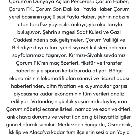
Çorum'un Dünyaya Açılan Penceresi: Çorum Haber,
Çorum FK, Çorum Son Dakika | Yayla Haber Çorum
yerel basınının güçlü sesi Yayla Haber, şehrin nabzını
tutan tarafsız yayıncılık anlayışıyla okurlarıyla
buluşuyor. Şehrin simgesi Saat Kulesi ve Gazi
Caddesi'nden sıcak gelişmeler, Çorum Valiliği ve
Belediye duyuruları, yerel siyaset kulisleri anbean
sayfalarımıza taşınıyor. Kırmızı-Siyahlı sevdamız
Çorum FK'nın maç özetleri, fikstür ve transfer
haberleriyle sporun kalbi burada atıyor. Bölge
ekonomisinin lokomotifi olan sanayi ve ticaret odası
haberlerinden, altın fiyatları ve kuyumcular çarşısı
piyasasına kadar ekonominin tüm verileri analiz
ediliyor. Vatandaşın günlük yaşamını kolaylaştıran
Çorum nöbetçi eczane listesi, namaz ve ezan vakitleri,
anlık hava durumu ve vefat ilanları gibi hayati bilgiler
güncel olarak sunulur. Merkezden Sungurlu, Osmancık,
İskilip ve Alaca'ya kadar tüm ilçelerin sesi olan Yayla