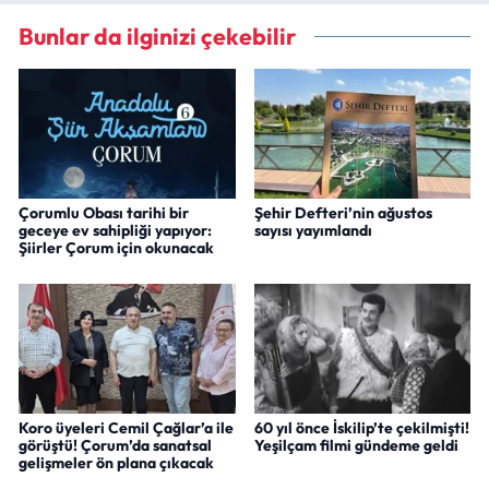
Bunlar da ilginizi çekebilir
Çorumlu Obası tarihi bir
Şehir Defteri’nin ağustos
geceye ev sahipliği yapıyor:
sayısı yayımlandı
Şiirler Çorum için okunacak
Koro üyeleri Cemil Çağlar’a ile
60 yıl önce İskilip’te çekilmişti!
görüştü! Çorum’da sanatsal
Yeşilçam filmi gündeme geldi
gelişmeler ön plana çıkacak