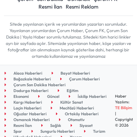
Resmi İlan
Resmi Reklam
Sitede yayınlanan içerik ve yorumlardan yazarları sorumludur.
Yayınlanan yorumlardan Çorum Haber, Çorum FK, Çorum Son
Dakika | Yayla Haber sorumlu tutulamaz. Sitedeki tüm harici linkler
ayrı bir sayfada açılır. Sitemizde yayınlanan haber, köşe yazıları ve
fotoğraflar izin alınmaksızın kaynak gösterilse dahi, herhangi bir
ortamda kullanılamaz ve yayınlanamaz
Alaca Haberleri
Bayat Haberleri
Boğazkale Haberleri
Çorum Haberleri
Çorum Son Dakika Haberleri
Dodurga Haberleri
Eğitim
Haber
Ekonomi
Güncel
İskilip Haberleri
Yazılımı:
Kargı Haberleri
Kültür Sanat
TE Bilişim
Laçin Haberleri
Mecitözü Haberleri
|
Oğuzlar Haberleri
Ortaköy Haberleri
Copyright
Osmancık Haberleri
Otomotiv
© 2026
Resmi İlan
Sağlık
Siyaset
Spor
Sungurlu Haberleri
Turizm