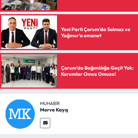
Yeni Parti Çorum’da Solmaz ve
Yağmur’a emanet
Çorum’da Bağımlılığa Geçit Yok:
Kurumlar Omuz Omuza!
MUHABIR
Merve Kayış