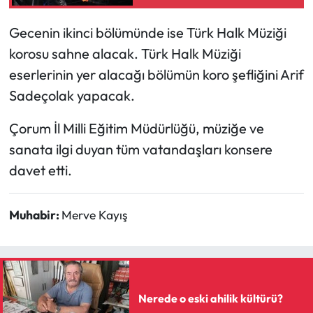
Siyaset
Gecenin ikinci bölümünde ise Türk Halk Müziği
Spor
korosu sahne alacak. Türk Halk Müziği
eserlerinin yer alacağı bölümün koro şefliğini Arif
Sungurlu Haberleri
Sadeçolak yapacak.
Turizm
Çorum İl Milli Eğitim Müdürlüğü, müziğe ve
Uğurludağ Haberleri
sanata ilgi duyan tüm vatandaşları konsere
davet etti.
Yaşam
Muhabir:
Merve Kayış
Yayla Haber
Yemek Tarifleri
Yerel Haberler
Nerede o eski ahilik kültürü?