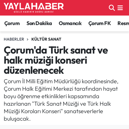
Alaca Haberleri
Çorum Nöbetçi Eczaneler
Çorum
Son Dakika
Osmancık
Çorum FK
Resmi
Bayat Haberleri
Çorum Hava Durumu
HABERLER
KÜLTÜR SANAT
Çorum'da Türk sanat ve
Bilgi - Keşfet Haberleri
Çorum Namaz Vakitleri
halk müziği konseri
Bilim ve Teknoloji
Çorum Trafik Yoğunluk Haritası
düzenlenecek
Boğazkale Haberleri
TFF 1.Lig Puan Durumu ve Fikstür
Çorum İl Milli Eğitim Müdürlüğü koordinesinde,
Çorum Halk Eğitimi Merkezi tarafından hayat
Çorum Haberleri
Tüm Manşetler
boyu öğrenme etkinlikleri kapsamında
hazırlanan "Türk Sanat Müziği ve Türk Halk
Çorum Son Dakika Haberleri
Son Dakika Haberleri
Müziği Koroları Konseri" sanatseverlerle
buluşacak.
Dodurga Haberleri
Haber Arşivi