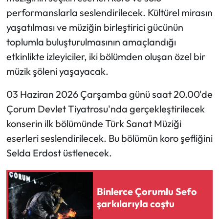
performanslarla seslendirilecek. Kültürel mirasın
Mecitözü Haberleri
yaşatılması ve müziğin birleştirici gücünün
toplumla buluşturulmasının amaçlandığı
Oğuzlar Haberleri
etkinlikte izleyiciler, iki bölümden oluşan özel bir
müzik şöleni yaşayacak.
Ortaköy Haberleri
03 Haziran 2026 Çarşamba günü saat 20.00'de
Osmancık Haberleri
Çorum Devlet Tiyatrosu'nda gerçekleştirilecek
Otomotiv
konserin ilk bölümünde Türk Sanat Müziği
eserleri seslendirilecek. Bu bölümün koro şefliğini
Resmi İlan
Selda Erdost üstlenecek.
Resmi Reklam
Binlerce Çorumlu Sefo
Sağlık
şarkılarıyla coştu