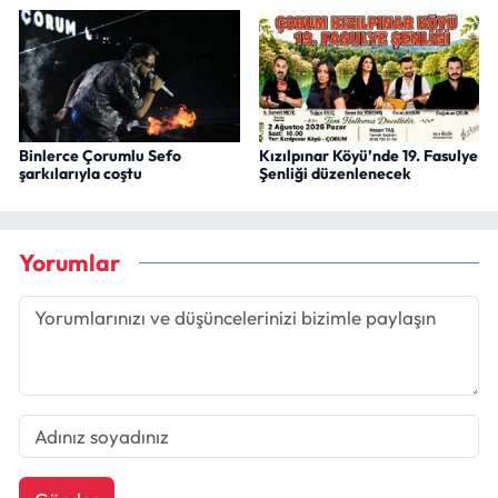
Binlerce Çorumlu Sefo
Kızılpınar Köyü’nde 19. Fasulye
şarkılarıyla coştu
Şenliği düzenlenecek
Yorumlar