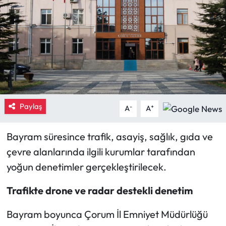
Eğitim
Ekonomi
Güncel
İskilip Haberleri
Paylaş
-
+
A
A
Kargı Haberleri
Bayram süresince trafik, asayiş, sağlık, gıda ve
Kimdir?
çevre alanlarında ilgili kurumlar tarafından
yoğun denetimler gerçekleştirilecek.
Kültür Sanat
Trafikte drone ve radar destekli denetim
Laçin Haberleri
Bayram boyunca Çorum İl Emniyet Müdürlüğü
Magazin