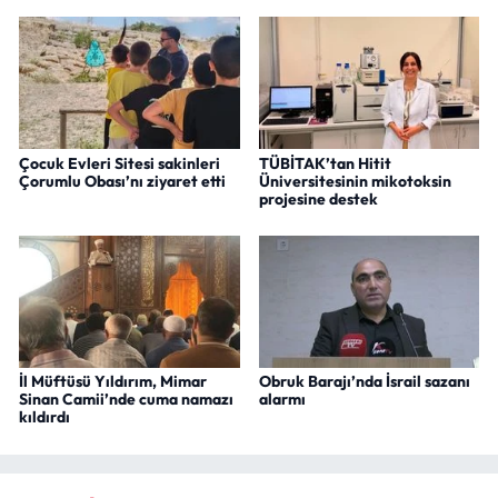
Çocuk Evleri Sitesi sakinleri
TÜBİTAK’tan Hitit
Çorumlu Obası’nı ziyaret etti
Üniversitesinin mikotoksin
projesine destek
İl Müftüsü Yıldırım, Mimar
Obruk Barajı’nda İsrail sazanı
Sinan Camii’nde cuma namazı
alarmı
kıldırdı