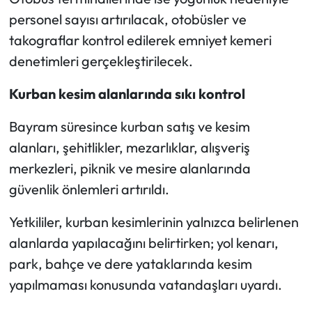
Siyaset
personel sayısı artırılacak, otobüsler ve
takograflar kontrol edilerek emniyet kemeri
Spor
denetimleri gerçekleştirilecek.
Sungurlu Haberleri
Kurban kesim alanlarında sıkı kontrol
Turizm
Bayram süresince kurban satış ve kesim
alanları, şehitlikler, mezarlıklar, alışveriş
Uğurludağ Haberleri
merkezleri, piknik ve mesire alanlarında
Yaşam
güvenlik önlemleri artırıldı.
Yayla Haber
Yetkililer, kurban kesimlerinin yalnızca belirlenen
alanlarda yapılacağını belirtirken; yol kenarı,
Yemek Tarifleri
park, bahçe ve dere yataklarında kesim
yapılmaması konusunda vatandaşları uyardı.
Yerel Haberler