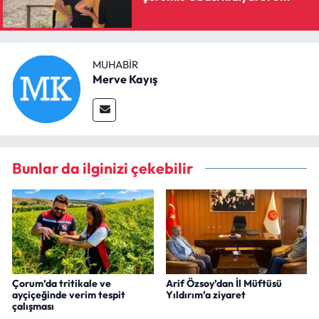
MUHABIR
Merve Kayış
Bunlar da ilginizi çekebilir
Çorum’da tritikale ve
Arif Özsoy’dan İl Müftüsü
ayçiçeğinde verim tespit
Yıldırım’a ziyaret
çalışması