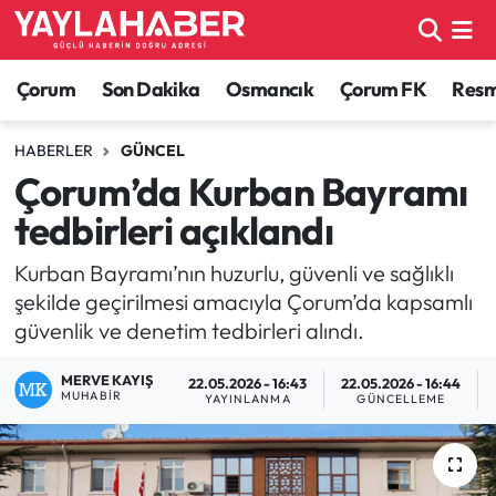
Alaca Haberleri
Çorum Nöbetçi Eczaneler
Çorum
Son Dakika
Osmancık
Çorum FK
Resmi
Bayat Haberleri
Çorum Hava Durumu
HABERLER
GÜNCEL
Çorum’da Kurban Bayramı
Bilgi - Keşfet Haberleri
Çorum Namaz Vakitleri
tedbirleri açıklandı
Bilim ve Teknoloji
Çorum Trafik Yoğunluk Haritası
Kurban Bayramı’nın huzurlu, güvenli ve sağlıklı
şekilde geçirilmesi amacıyla Çorum’da kapsamlı
Boğazkale Haberleri
TFF 1.Lig Puan Durumu ve Fikstür
güvenlik ve denetim tedbirleri alındı.
Çorum Haberleri
Tüm Manşetler
MERVE KAYIŞ
22.05.2026 - 16:43
22.05.2026 - 16:44
MUHABIR
YAYINLANMA
GÜNCELLEME
Çorum Son Dakika Haberleri
Son Dakika Haberleri
Dodurga Haberleri
Haber Arşivi