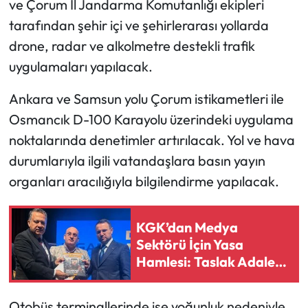
ve Çorum İl Jandarma Komutanlığı ekipleri
tarafından şehir içi ve şehirlerarası yollarda
Mecitözü Haberleri
drone, radar ve alkolmetre destekli trafik
uygulamaları yapılacak.
Oğuzlar Haberleri
Ankara ve Samsun yolu Çorum istikametleri ile
Ortaköy Haberleri
Osmancık D-100 Karayolu üzerindeki uygulama
Osmancık Haberleri
noktalarında denetimler artırılacak. Yol ve hava
durumlarıyla ilgili vatandaşlara basın yayın
Otomotiv
organları aracılığıyla bilgilendirme yapılacak.
Resmi İlan
KGK’dan Medya
Resmi Reklam
Sektörü İçin Yasa
Hamlesi: Taslak Adalet
Bakanı’na İletildi
Sağlık
Otobüs terminallerinde ise yoğunluk nedeniyle