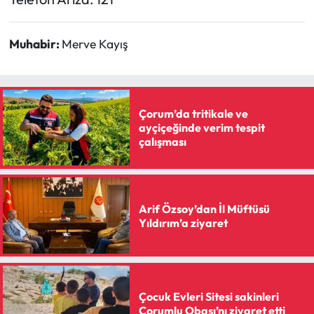
Muhabir:
Merve Kayış
Çorum’da tritikale ve
ayçiçeğinde verim tespit
çalışması
Arif Özsoy’dan İl Müftüsü
Yıldırım’a ziyaret
Çocuk Evleri Sitesi sakinleri
Çorumlu Obası’nı ziyaret etti