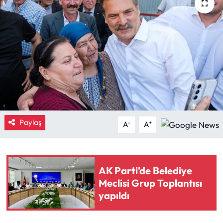
Eğitim
Ekonomi
Güncel
İskilip Haberleri
Kargı Haberleri
Paylaş
-
+
A
A
Kimdir?
AK Parti’de Belediye
Kültür Sanat
Meclisi Grup Toplantısı
yapıldı
Laçin Haberleri
Magazin