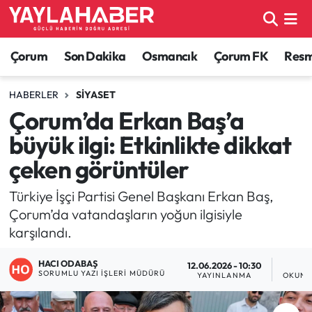
Alaca Haberleri
Çorum Nöbetçi Eczaneler
Çorum
Son Dakika
Osmancık
Çorum FK
Resmi
Bayat Haberleri
Çorum Hava Durumu
HABERLER
SIYASET
Çorum’da Erkan Baş’a
Bilgi - Keşfet Haberleri
Çorum Namaz Vakitleri
büyük ilgi: Etkinlikte dikkat
Bilim ve Teknoloji
Çorum Trafik Yoğunluk Haritası
çeken görüntüler
Boğazkale Haberleri
TFF 1.Lig Puan Durumu ve Fikstür
Türkiye İşçi Partisi Genel Başkanı Erkan Baş,
Çorum’da vatandaşların yoğun ilgisiyle
Çorum Haberleri
Tüm Manşetler
karşılandı.
HACI ODABAŞ
Çorum Son Dakika Haberleri
Son Dakika Haberleri
12.06.2026 - 10:30
1
SORUMLU YAZI İŞLERI MÜDÜRÜ
YAYINLANMA
OKUNM
Dodurga Haberleri
Haber Arşivi