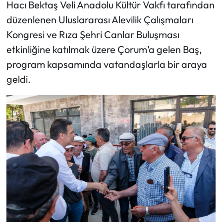
Hacı Bektaş Veli Anadolu Kültür Vakfı tarafından
düzenlenen Uluslararası Alevilik Çalışmaları
Mecitözü Haberleri
Kongresi ve Rıza Şehri Canlar Buluşması
Oğuzlar Haberleri
etkinliğine katılmak üzere Çorum’a gelen Baş,
program kapsamında vatandaşlarla bir araya
Ortaköy Haberleri
geldi.
Osmancık Haberleri
Otomotiv
Resmi İlan
Resmi Reklam
Sağlık