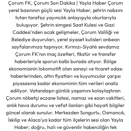
Çorum FK, Çorum Son Dakika | Yayla Haber Çorum
yerel basınının güçlü sesi Yayla Haber, şehrin nabzını
tutan tarafsız yayıncılık anlayışıyla okurlarıyla
buluşuyor. Şehrin simgesi Saat Kulesi ve Gazi
Caddesi'nden sıcak gelişmeler, Çorum Valiliği ve
Belediye duyuruları, yerel siyaset kulisleri anbean
sayfalarımıza taşınıyor. Kırmızı-Siyahlı sevdamız
Çorum FK'nın maç özetleri, fikstür ve transfer
haberleriyle sporun kalbi burada atıyor. Bölge
ekonomisinin lokomotifi olan sanayi ve ticaret odası
haberlerinden, altın fiyatları ve kuyumcular çarşısı
piyasasına kadar ekonominin tüm verileri analiz
ediliyor. Vatandaşın günlük yaşamını kolaylaştıran
Çorum nöbetçi eczane listesi, namaz ve ezan vakitleri,
anlık hava durumu ve vefat ilanları gibi hayati bilgiler
güncel olarak sunulur. Merkezden Sungurlu, Osmancık,
İskilip ve Alaca'ya kadar tüm ilçelerin sesi olan Yayla
Haber; doğru, hızlı ve güvenilir haberciliğin tek