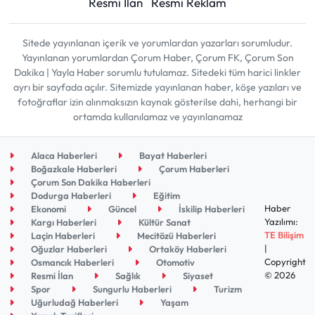
Resmi İlan
Resmi Reklam
Sitede yayınlanan içerik ve yorumlardan yazarları sorumludur.
Yayınlanan yorumlardan Çorum Haber, Çorum FK, Çorum Son
Dakika | Yayla Haber sorumlu tutulamaz. Sitedeki tüm harici linkler
ayrı bir sayfada açılır. Sitemizde yayınlanan haber, köşe yazıları ve
fotoğraflar izin alınmaksızın kaynak gösterilse dahi, herhangi bir
ortamda kullanılamaz ve yayınlanamaz
Alaca Haberleri
Bayat Haberleri
Boğazkale Haberleri
Çorum Haberleri
Çorum Son Dakika Haberleri
Dodurga Haberleri
Eğitim
Haber
Ekonomi
Güncel
İskilip Haberleri
Yazılımı:
Kargı Haberleri
Kültür Sanat
TE Bilişim
Laçin Haberleri
Mecitözü Haberleri
|
Oğuzlar Haberleri
Ortaköy Haberleri
Copyright
Osmancık Haberleri
Otomotiv
© 2026
Resmi İlan
Sağlık
Siyaset
Spor
Sungurlu Haberleri
Turizm
Uğurludağ Haberleri
Yaşam