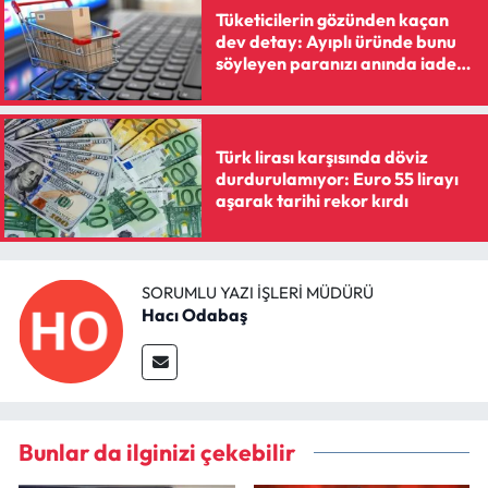
Tüketicilerin gözünden kaçan
dev detay: Ayıplı üründe bunu
söyleyen paranızı anında iade
alıyor
Türk lirası karşısında döviz
durdurulamıyor: Euro 55 lirayı
aşarak tarihi rekor kırdı
SORUMLU YAZI İŞLERI MÜDÜRÜ
Hacı Odabaş
Bunlar da ilginizi çekebilir