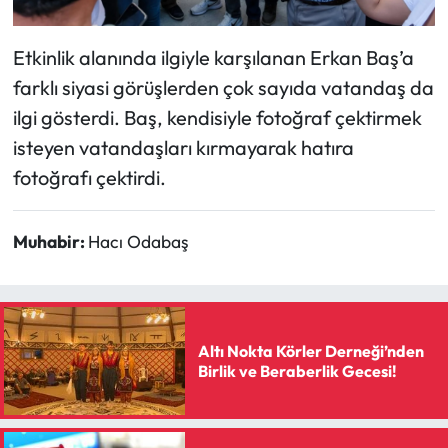
Siyaset
Etkinlik alanında ilgiyle karşılanan Erkan Baş’a
Spor
farklı siyasi görüşlerden çok sayıda vatandaş da
Sungurlu Haberleri
ilgi gösterdi. Baş, kendisiyle fotoğraf çektirmek
isteyen vatandaşları kırmayarak hatıra
Turizm
fotoğrafı çektirdi.
Uğurludağ Haberleri
Muhabir:
Hacı Odabaş
Yaşam
Yayla Haber
Altı Nokta Körler Derneği’nden
Yemek Tarifleri
Birlik ve Beraberlik Gecesi!
Yerel Haberler