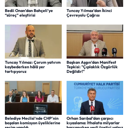
Bedii Onan’dan Bahçeli’ye
Tuncay Yılmaz’dan İkinci
“süreç” eleştirisi
Çevreyolu Çağrısı
Tuncay Yılmaz: Çorum yatırım
Başkan Aşgın’dan Manifest
kaybederken hâlâ yer
Tepkisi: "Çıplaklık Özgürlük
tartışıyoruz
Değildir!"
Belediye Meclisi’nde CHP'nin
Orhan Sarıbal’dan çarpıcı
boşalan komisyon üyeliklerine
kıyaslama: İthalata milyarlar
seçim yapıldı
harcanırken yerli üretici yalnız