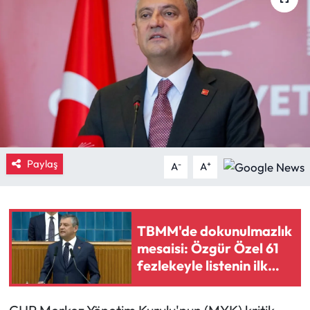
Eğitim
Ekonomi
Güncel
İskilip Haberleri
Paylaş
Kargı Haberleri
-
+
A
A
Kimdir?
TBMM'de dokunulmazlık
Kültür Sanat
mesaisi: Özgür Özel 61
fezlekeyle listenin ilk
Laçin Haberleri
sırasında
Magazin