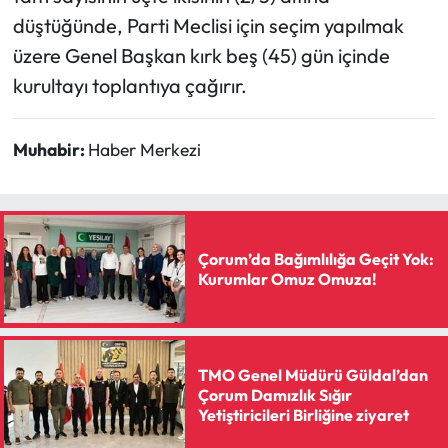
düştüğünde, Parti Meclisi için seçim yapılmak
üzere Genel Başkan kırk beş (45) gün içinde
kurultayı toplantıya çağırır.
Muhabir:
Haber Merkezi
Çorum’da Bağımlılığa Geçit Yok:
Kurumlar Omuz Omuza!
TMO Genel Müdürü Güldal’dan
Çorum Damızlık Sığır
Yetiştiricileri Birliğine ziyaret