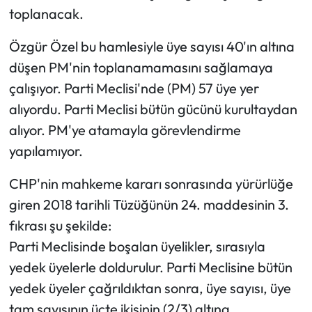
Siyaset
toplanacak.
Spor
Özgür Özel bu hamlesiyle üye sayısı 40'ın altına
düşen PM'nin toplanamamasını sağlamaya
Sungurlu Haberleri
çalışıyor. Parti Meclisi'nde (PM) 57 üye yer
alıyordu. Parti Meclisi bütün gücünü kurultaydan
Turizm
alıyor. PM'ye atamayla görevlendirme
Uğurludağ Haberleri
yapılamıyor.
Yaşam
CHP'nin mahkeme kararı sonrasında yürürlüğe
giren 2018 tarihli Tüzüğünün 24. maddesinin 3.
Yayla Haber
fıkrası şu şekilde:
Parti Meclisinde boşalan üyelikler, sırasıyla
Yemek Tarifleri
yedek üyelerle doldurulur. Parti Meclisine bütün
yedek üyeler çağrıldıktan sonra, üye sayısı, üye
Yerel Haberler
tam sayısının üçte ikisinin (2/3) altına