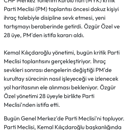
CHP Merkez Yönetim Kurulu'nun (MYK) kritik
Parti Meclisi (PM) toplantısı öncesi dokuz kişiyi
Mecitözü Haberleri
ihraç talebiyle disipline sevk etmesi, yeni
tartışmayı beraberinde getirdi. Özgür Özel ve
Oğuzlar Haberleri
28 üye, PM'den istifa kararı aldı.
Ortaköy Haberleri
Kemal Kılıçdaroğlu yönetimi, bugün kritik Parti
Osmancık Haberleri
Meclisi toplantısını gerçekleştiriyor. İhraç
sevkleri sonrası dengelerin değiştiği PM'de
Otomotiv
kurultay sürecinin nasıl işleyeceği ve izlenecek
yol haritasının ele alınması bekleniyor. Özgür
Resmi İlan
Özel yönetimi 28 üyeyle birlikte Parti
Resmi Reklam
Meclisi'nden istifa etti.
Sağlık
Bugün Genel Merkez'de Parti Meclisi'ni topluyor.
Parti Meclisi, Kemal Kılıçdaroğlu başkanlığında