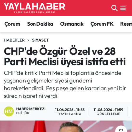
Alaca Haberleri
Çorum Nöbetçi Eczaneler
Çorum
Son Dakika
Osmancık
Çorum FK
Resmi
Bayat Haberleri
Çorum Hava Durumu
HABERLER
SIYASET
CHP'de Özgür Özel ve 28
Bilgi - Keşfet Haberleri
Çorum Namaz Vakitleri
Parti Meclisi üyesi istifa etti
Bilim ve Teknoloji
Çorum Trafik Yoğunluk Haritası
CHP'de kritik Parti Meclisi toplantısı öncesinde
yaşanan gelişmeler siyasi gündemi
Boğazkale Haberleri
TFF 1.Lig Puan Durumu ve Fikstür
hareketlendirdi. Peş peşe gelen kararlar yeni bir
sürecin işaretini verdi.
Çorum Haberleri
Tüm Manşetler
HABER MERKEZI
11.06.2026 - 11:55
11.06.2026 - 11:59
Çorum Son Dakika Haberleri
Son Dakika Haberleri
EDITÖR
YAYINLANMA
GÜNCELLEME
Dodurga Haberleri
Haber Arşivi