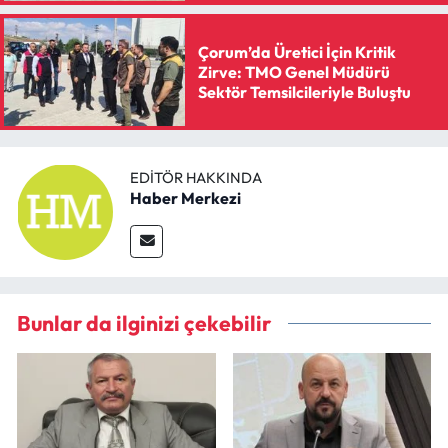
Çorum’da Üretici İçin Kritik
Zirve: TMO Genel Müdürü
Sektör Temsilcileriyle Buluştu
EDITÖR HAKKINDA
Haber Merkezi
Bunlar da ilginizi çekebilir