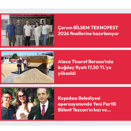
Siyaset
Spor
Çorum BİLSEM TEKNOFEST
Sungurlu Haberleri
2026 finallerine hazırlanıyor
Turizm
Alaca Ticaret Borsası’nda
Uğurludağ Haberleri
buğday fiyatı 17,50 TL’ye
yükseldi
Yaşam
Yayla Haber
Kuşadası Belediyesi
operasyonunda Yeni Partili
Yemek Tarifleri
Bülent Tezcan'ın kızı ve
damadına gözaltı kararı
Yerel Haberler