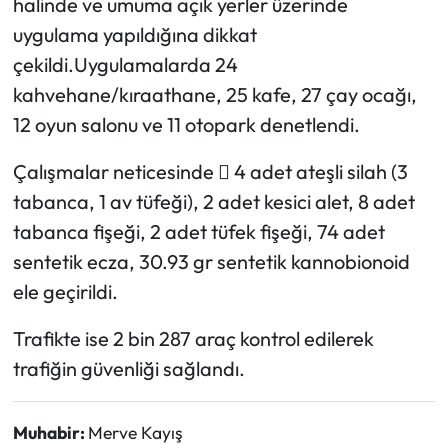
halinde ve umuma açık yerler üzerinde
uygulama yapıldığına dikkat
Mecitözü Haberleri
çekildi.Uygulamalarda 24
kahvehane/kıraathane, 25 kafe, 27 çay ocağı,
Oğuzlar Haberleri
12 oyun salonu ve 11 otopark denetlendi.
Ortaköy Haberleri
Çalışmalar neticesinde  4 adet ateşli silah (3
Osmancık Haberleri
tabanca, 1 av tüfeği), 2 adet kesici alet, 8 adet
tabanca fişeği, 2 adet tüfek fişeği, 74 adet
Otomotiv
sentetik ecza, 30.93 gr sentetik kannobionoid
ele geçirildi.
Resmi İlan
Trafikte ise 2 bin 287 araç kontrol edilerek
Resmi Reklam
trafiğin güvenliği sağlandı.
Sağlık
Muhabir:
Merve Kayış