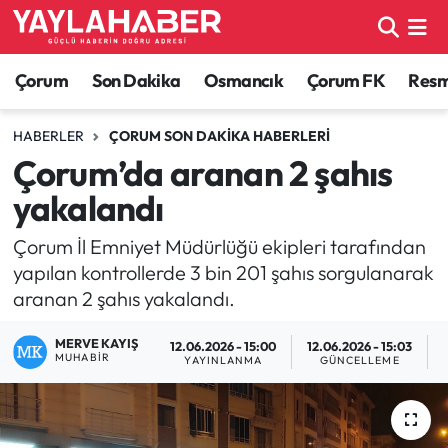
Alaca Haberleri
Çorum Nöbetçi Eczaneler
Çorum
Son Dakika
Osmancık
Çorum FK
Resmi
Bayat Haberleri
Çorum Hava Durumu
HABERLER
ÇORUM SON DAKIKA HABERLERI
Çorum’da aranan 2 şahıs
Bilgi - Keşfet Haberleri
Çorum Namaz Vakitleri
yakalandı
Bilim ve Teknoloji
Çorum Trafik Yoğunluk Haritası
Çorum İl Emniyet Müdürlüğü ekipleri tarafından
yapılan kontrollerde 3 bin 201 şahıs sorgulanarak
Boğazkale Haberleri
TFF 1.Lig Puan Durumu ve Fikstür
aranan 2 şahıs yakalandı.
Çorum Haberleri
Tüm Manşetler
MERVE KAYIŞ
12.06.2026 - 15:00
12.06.2026 - 15:03
MUHABIR
YAYINLANMA
GÜNCELLEME
Çorum Son Dakika Haberleri
Son Dakika Haberleri
Dodurga Haberleri
Haber Arşivi