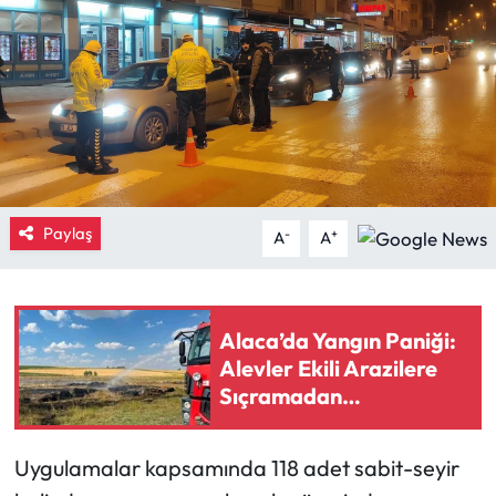
Eğitim
Ekonomi
Güncel
İskilip Haberleri
Paylaş
-
+
A
A
Kargı Haberleri
Kimdir?
Alaca’da Yangın Paniği:
Alevler Ekili Arazilere
Kültür Sanat
Sıçramadan
Söndürüldü!
Laçin Haberleri
Uygulamalar kapsamında 118 adet sabit-seyir
Magazin