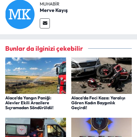
MUHABIR
Merve Kayış
Bunlar da ilginizi çekebilir
Alaca’da Yangın Paniği:
Alaca’da Feci Kaza: Yaralıyı
Alevler Ekili Arazilere
Gören Kadın Baygınlık
Sıçramadan Söndürüldü!
Geçirdi!