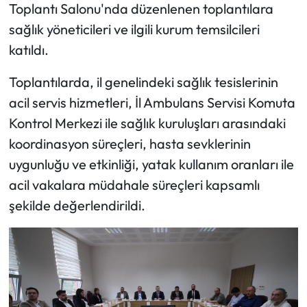
Toplantı Salonu'nda düzenlenen toplantılara
sağlık yöneticileri ve ilgili kurum temsilcileri
Mecitözü Haberleri
katıldı.
Oğuzlar Haberleri
Toplantılarda, il genelindeki sağlık tesislerinin
acil servis hizmetleri, İl Ambulans Servisi Komuta
Ortaköy Haberleri
Kontrol Merkezi ile sağlık kuruluşları arasındaki
Osmancık Haberleri
koordinasyon süreçleri, hasta sevklerinin
uygunluğu ve etkinliği, yatak kullanım oranları ile
Otomotiv
acil vakalara müdahale süreçleri kapsamlı
şekilde değerlendirildi.
Resmi İlan
Resmi Reklam
Sağlık