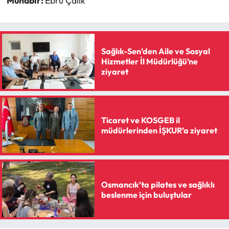
Muhabir:
Ebru Çalık
Sağlık-Sen’den Aile ve Sosyal
Hizmetler İl Müdürlüğü’ne
ziyaret
Ticaret ve KOSGEB il
müdürlerinden İŞKUR’a ziyaret
Osmancık’ta pilates ve sağlıklı
beslenme için buluştular