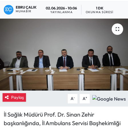
EBRU ÇALIK
02.06.2026 - 10:06
1 DK
Eğitim
MUHABIR
YAYINLANMA
OKUNMA SÜRESI
Ekonomi
Güncel
İskilip Haberleri
Kargı Haberleri
Kimdir?
Kültür Sanat
Paylaş
-
+
A
A
Laçin Haberleri
İl Sağlık Müdürü Prof. Dr. Sinan Zehir
başkanlığında, İl Ambulans Servisi Başhekimliği
Magazin