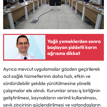
Siyaset
Spor
Sungurlu Haberleri
Turizm
Yağlı yemeklerden sonra
başlayan şiddetli karın
Uğurludağ Haberleri
ağrısına dikkat
Yaşam
Ayrıca mevcut uygulamalar gözden geçirilerek
Yayla Haber
acil sağlık hizmetlerinin daha hızlı, etkin ve
sürdürülebilir şekilde yürütülmesine yönelik
Yemek Tarifleri
çalışmalar ele alındı. Kurumlar arası iş birliğinin
geliştirilmesi, kaynakların verimli kullanılması,
Yerel Haberler
sevk zincirinin güçlendirilmesi ve vatandaşların