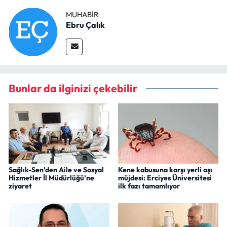
MUHABIR
Ebru Çalık
Bunlar da ilginizi çekebilir
Sağlık-Sen’den Aile ve Sosyal
Kene kabusuna karşı yerli aşı
Hizmetler İl Müdürlüğü’ne
müjdesi: Erciyes Üniversitesi
ziyaret
ilk fazı tamamlıyor