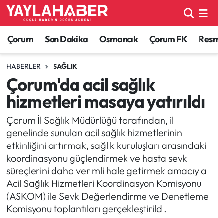
Alaca Haberleri
Çorum Nöbetçi Eczaneler
Çorum
Son Dakika
Osmancık
Çorum FK
Resmi
Bayat Haberleri
Çorum Hava Durumu
HABERLER
SAĞLIK
Çorum'da acil sağlık
Bilgi - Keşfet Haberleri
Çorum Namaz Vakitleri
hizmetleri masaya yatırıldı
Bilim ve Teknoloji
Çorum Trafik Yoğunluk Haritası
Çorum İl Sağlık Müdürlüğü tarafından, il
genelinde sunulan acil sağlık hizmetlerinin
Boğazkale Haberleri
TFF 1.Lig Puan Durumu ve Fikstür
etkinliğini artırmak, sağlık kuruluşları arasındaki
koordinasyonu güçlendirmek ve hasta sevk
Çorum Haberleri
Tüm Manşetler
süreçlerini daha verimli hale getirmek amacıyla
Acil Sağlık Hizmetleri Koordinasyon Komisyonu
Çorum Son Dakika Haberleri
Son Dakika Haberleri
(ASKOM) ile Sevk Değerlendirme ve Denetleme
Komisyonu toplantıları gerçekleştirildi.
Dodurga Haberleri
Haber Arşivi