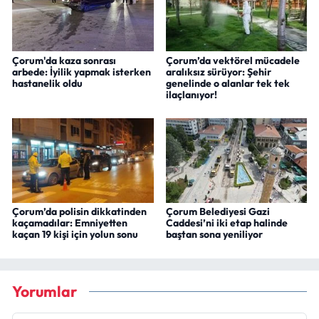
Çorum'da kaza sonrası
Çorum’da vektörel mücadele
arbede: İyilik yapmak isterken
aralıksız sürüyor: Şehir
hastanelik oldu
genelinde o alanlar tek tek
ilaçlanıyor!
Çorum’da polisin dikkatinden
Çorum Belediyesi Gazi
kaçamadılar: Emniyetten
Caddesi’ni iki etap halinde
kaçan 19 kişi için yolun sonu
baştan sona yeniliyor
Yorumlar