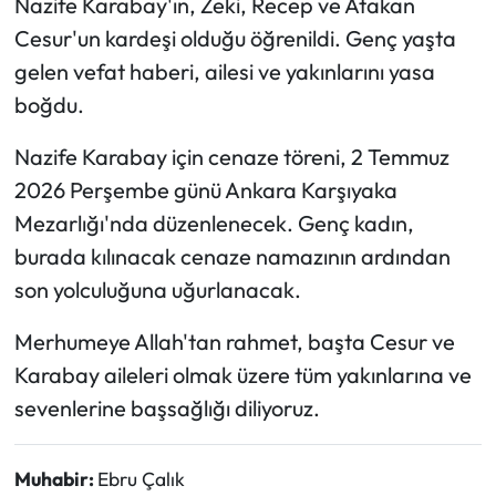
Nazife Karabay'ın, Zeki, Recep ve Atakan
Cesur'un kardeşi olduğu öğrenildi. Genç yaşta
Mecitözü Haberleri
gelen vefat haberi, ailesi ve yakınlarını yasa
boğdu.
Oğuzlar Haberleri
Nazife Karabay için cenaze töreni, 2 Temmuz
Ortaköy Haberleri
2026 Perşembe günü Ankara Karşıyaka
Osmancık Haberleri
Mezarlığı'nda düzenlenecek. Genç kadın,
burada kılınacak cenaze namazının ardından
Otomotiv
son yolculuğuna uğurlanacak.
Resmi İlan
Merhumeye Allah'tan rahmet, başta Cesur ve
Karabay aileleri olmak üzere tüm yakınlarına ve
Resmi Reklam
sevenlerine başsağlığı diliyoruz.
Sağlık
Muhabir:
Ebru Çalık