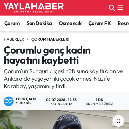
Alaca Haberleri
Çorum Nöbetçi Eczaneler
Çorum
Son Dakika
Osmancık
Çorum FK
Resmi
Bayat Haberleri
Çorum Hava Durumu
HABERLER
ÇORUM HABERLERI
Çorumlu genç kadın
Bilgi - Keşfet Haberleri
Çorum Namaz Vakitleri
hayatını kaybetti
Bilim ve Teknoloji
Çorum Trafik Yoğunluk Haritası
Çorum'un Sungurlu ilçesi nüfusuna kayıtlı olan ve
Ankara'da yaşayan iki çocuk annesi Nazife
Boğazkale Haberleri
TFF 1.Lig Puan Durumu ve Fikstür
Karabay, yaşamını yitirdi.
Çorum Haberleri
Tüm Manşetler
EBRU ÇALIK
02.07.2026 - 12:35
1 DK
MUHABIR
YAYINLANMA
OKUNMA SÜRESI
Çorum Son Dakika Haberleri
Son Dakika Haberleri
Dodurga Haberleri
Haber Arşivi