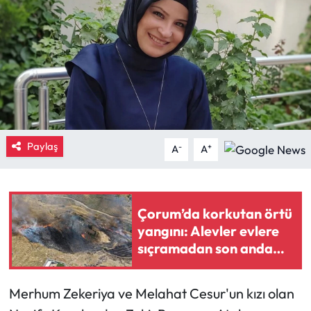
Eğitim
Ekonomi
Güncel
İskilip Haberleri
Paylaş
-
+
A
A
Kargı Haberleri
Kimdir?
Çorum’da korkutan örtü
yangını: Alevler evlere
Kültür Sanat
sıçramadan son anda
söndürüldü
Laçin Haberleri
Merhum Zekeriya ve Melahat Cesur'un kızı olan
Magazin