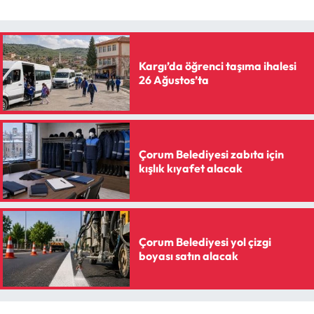
Siyaset
Spor
Kargı’da öğrenci taşıma ihalesi
Sungurlu Haberleri
26 Ağustos’ta
Turizm
Uğurludağ Haberleri
Çorum Belediyesi zabıta için
kışlık kıyafet alacak
Yaşam
Yayla Haber
Çorum Belediyesi yol çizgi
Yemek Tarifleri
boyası satın alacak
Yerel Haberler