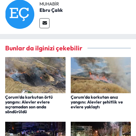
MUHABIR
Ebru Çalık
Bunlar da ilginizi çekebilir
Çorum’da korkutan örtü
Çorum'da korkutan anız
yangını: Alevler evlere
yangını: Alevler şehitlik ve
sıçramadan son anda
evlere yaklaştı
söndürüldü