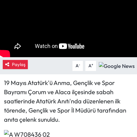
Eğitim
Ekonomi
Güncel
İskilip Haberleri
Paylaş
-
+
A
A
Kargı Haberleri
19 Mayıs Atatürk'ü Anma, Gençlik ve Spor
Kimdir?
Bayramı Çorum ve Alaca ilçesinde sabah
saatlerinde Atatürk Anıtı'nda düzenlenen ilk
Kültür Sanat
törende, Gençlik ve Spor İl Müdürü tarafından
anıta çelenk sunuldu.
Laçin Haberleri
Magazin