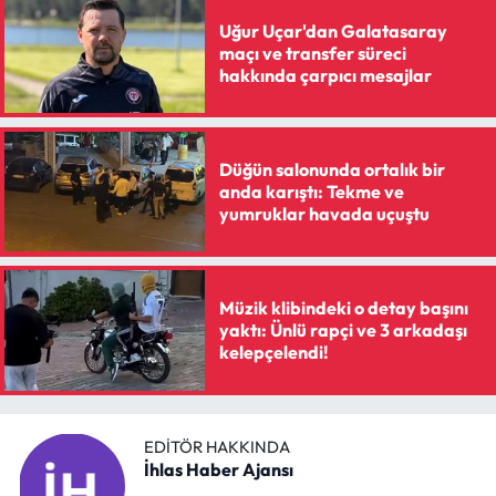
Uğur Uçar'dan Galatasaray
maçı ve transfer süreci
hakkında çarpıcı mesajlar
Düğün salonunda ortalık bir
anda karıştı: Tekme ve
yumruklar havada uçuştu
Müzik klibindeki o detay başını
yaktı: Ünlü rapçi ve 3 arkadaşı
kelepçelendi!
EDITÖR HAKKINDA
İhlas Haber Ajansı