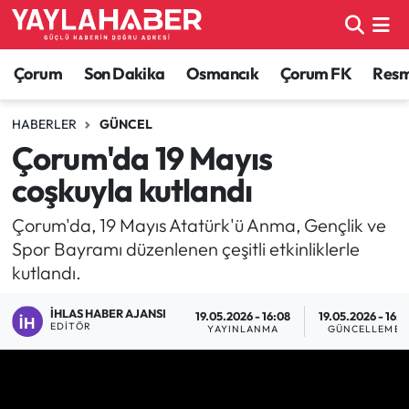
Alaca Haberleri
Çorum Nöbetçi Eczaneler
Çorum
Son Dakika
Osmancık
Çorum FK
Resmi
Bayat Haberleri
Çorum Hava Durumu
HABERLER
GÜNCEL
Çorum'da 19 Mayıs
Bilgi - Keşfet Haberleri
Çorum Namaz Vakitleri
coşkuyla kutlandı
Bilim ve Teknoloji
Çorum Trafik Yoğunluk Haritası
Çorum'da, 19 Mayıs Atatürk'ü Anma, Gençlik ve
Spor Bayramı düzenlenen çeşitli etkinliklerle
Boğazkale Haberleri
TFF 1.Lig Puan Durumu ve Fikstür
kutlandı.
Çorum Haberleri
Tüm Manşetler
İHLAS HABER AJANSI
19.05.2026 - 16:08
19.05.2026 - 16:1
EDITÖR
YAYINLANMA
GÜNCELLEME
Çorum Son Dakika Haberleri
Son Dakika Haberleri
Dodurga Haberleri
Haber Arşivi