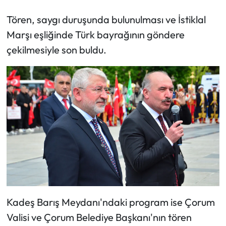
Tören, saygı duruşunda bulunulması ve İstiklal
Mecitözü Haberleri
Marşı eşliğinde Türk bayrağının göndere
çekilmesiyle son buldu.
Oğuzlar Haberleri
Ortaköy Haberleri
Osmancık Haberleri
Otomotiv
Resmi İlan
Resmi Reklam
Kadeş Barış Meydanı'ndaki program ise Çorum
Sağlık
Valisi ve Çorum Belediye Başkanı'nın tören