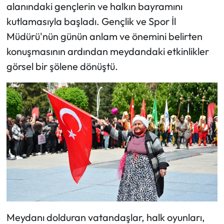
Siyaset
alanındaki gençlerin ve halkın bayramını
kutlamasıyla başladı. Gençlik ve Spor İl
Spor
Müdürü'nün günün anlam ve önemini belirten
konuşmasının ardından meydandaki etkinlikler
Sungurlu Haberleri
görsel bir şölene dönüştü.
Turizm
Uğurludağ Haberleri
Yaşam
Yayla Haber
Yemek Tarifleri
Yerel Haberler
Meydanı dolduran vatandaşlar, halk oyunları,