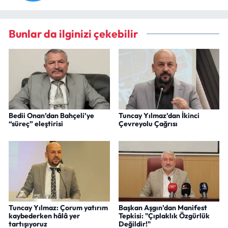
Bunlar da ilginizi çekebilir
Bedii Onan’dan Bahçeli’ye
Tuncay Yılmaz’dan İkinci
“süreç” eleştirisi
Çevreyolu Çağrısı
Tuncay Yılmaz: Çorum yatırım
Başkan Aşgın’dan Manifest
kaybederken hâlâ yer
Tepkisi: "Çıplaklık Özgürlük
tartışıyoruz
Değildir!"