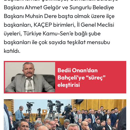
Başkanı Ahmet Gelgör ve Sungurlu Belediye
Mecitözü Haberleri
Başkanı Muhsin Dere başta olmak üzere ilçe
başkanları, KAÇEP birimleri, İl Genel Meclisi
Oğuzlar Haberleri
üyeleri, Türkiye Kamu-Sen’e bağlı şube
başkanları ile çok sayıda teşkilat mensubu
Ortaköy Haberleri
katıldı.
Osmancık Haberleri
Bedii Onan’dan
Otomotiv
Bahçeli’ye “süreç”
eleştirisi
Resmi İlan
Resmi Reklam
Sağlık