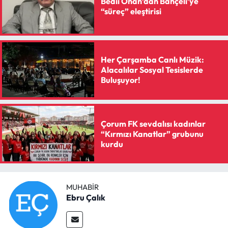
Bedii Onan’dan Bahçeli’ye
“süreç” eleştirisi
Her Çarşamba Canlı Müzik:
Alacalılar Sosyal Tesislerde
Buluşuyor!
Çorum FK sevdalısı kadınlar
“Kırmızı Kanatlar” grubunu
kurdu
MUHABIR
Ebru Çalık