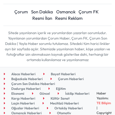
Çorum
Son Dakika
Osmancık
Çorum FK
Resmi İlan
Resmi Reklam
Sitede yayınlanan içerik ve yorumlardan yazarları sorumludur.
Yayınlanan yorumlardan Çorum Haber, Çorum FK, Çorum Son
Dakika | Yayla Haber sorumlu tutulamaz. Sitedeki tüm harici linkler
ayrı bir sayfada açılır. Sitemizde yayınlanan haber, köşe yazıları ve
fotoğraflar izin alınmaksızın kaynak gösterilse dahi, herhangi bir
ortamda kullanılamaz ve yayınlanamaz
Alaca Haberleri
Bayat Haberleri
Boğazkale Haberleri
Çorum Haberleri
Çorum Son Dakika Haberleri
Dodurga Haberleri
Eğitim
Haber
Ekonomi
Güncel
İskilip Haberleri
Yazılımı:
Kargı Haberleri
Kültür Sanat
TE Bilişim
Laçin Haberleri
Mecitözü Haberleri
|
Oğuzlar Haberleri
Ortaköy Haberleri
Copyright
Osmancık Haberleri
Otomotiv