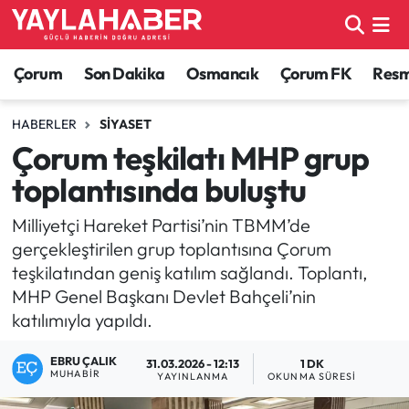
Alaca Haberleri
Çorum Nöbetçi Eczaneler
Çorum
Son Dakika
Osmancık
Çorum FK
Resmi
Bayat Haberleri
Çorum Hava Durumu
HABERLER
SIYASET
Çorum teşkilatı MHP grup
Bilgi - Keşfet Haberleri
Çorum Namaz Vakitleri
toplantısında buluştu
Bilim ve Teknoloji
Çorum Trafik Yoğunluk Haritası
Milliyetçi Hareket Partisi’nin TBMM’de
gerçekleştirilen grup toplantısına Çorum
Boğazkale Haberleri
TFF 1.Lig Puan Durumu ve Fikstür
teşkilatından geniş katılım sağlandı. Toplantı,
MHP Genel Başkanı Devlet Bahçeli’nin
Çorum Haberleri
Tüm Manşetler
katılımıyla yapıldı.
Çorum Son Dakika Haberleri
Son Dakika Haberleri
EBRU ÇALIK
31.03.2026 - 12:13
1 DK
MUHABIR
YAYINLANMA
OKUNMA SÜRESI
Dodurga Haberleri
Haber Arşivi