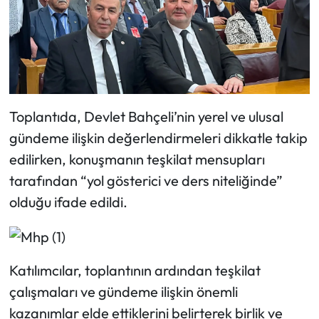
Siyaset
Spor
Sungurlu Haberleri
Turizm
Toplantıda, Devlet Bahçeli’nin yerel ve ulusal
gündeme ilişkin değerlendirmeleri dikkatle takip
Uğurludağ Haberleri
edilirken, konuşmanın teşkilat mensupları
tarafından “yol gösterici ve ders niteliğinde”
Yaşam
olduğu ifade edildi.
Yayla Haber
Yemek Tarifleri
Katılımcılar, toplantının ardından teşkilat
çalışmaları ve gündeme ilişkin önemli
Yerel Haberler
kazanımlar elde ettiklerini belirterek birlik ve