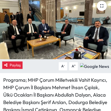
Eğitim
Ekonomi
Güncel
İskilip Haberleri
Kargı Haberleri
Paylaş
-
+
A
A
Kimdir?
Programa; MHP Çorum Milletvekili Vahit Kayrıcı,
Kültür Sanat
MHP Çorum İl Başkanı Mehmet İhsan Çıplak,
Ülkü Ocakları İl Başkanı Abdullah Dalyan, Alaca
Laçin Haberleri
Belediye Başkanı Şerif Arslan, Dodurga Belediye
Başkanı İsmail Çetinkaya, Osmancık Belediye
Magazin