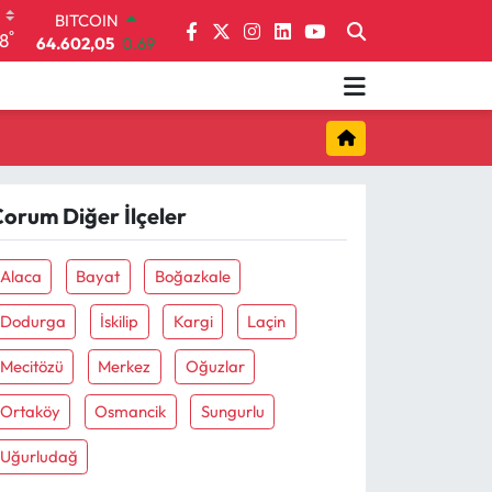
64.602,05
0.69
DOLAR
°
8
47,5986
0.06
EURO
55,0700
0.1
STERLİN
64,2438
0.21
GRAM ALTIN
6518.23
0.39
orum Diğer İlçeler
BİST100
13.703
0
Alaca
Bayat
Boğazkale
Dodurga
İskilip
Kargi
Laçin
Mecitözü
Merkez
Oğuzlar
Ortaköy
Osmancik
Sungurlu
Uğurludağ