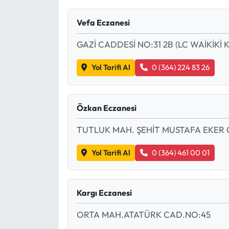
Siyaset
Vefa Eczanesi
Spor
GAZİ CADDESİ NO:31 2B (LC WAİKİKİ K
Sungurlu Haberleri
Yol Tarifi Al
0 (364) 224 83 26
Turizm
Uğurludağ Haberleri
Özkan Eczanesi
TUTLUK MAH. ŞEHİT MUSTAFA EKER C
Yaşam
Yol Tarifi Al
0 (364) 461 00 01
Yayla Haber
Yemek Tarifleri
Kargı Eczanesi
Yerel Haberler
ORTA MAH.ATATÜRK CAD.NO:45