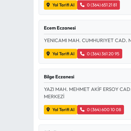
Yol Tarifi Al
0 (364) 651 21 81
Ecem Eczanesi
YENICAMI MAH. CUMHURIYET CAD. N
Yol Tarifi Al
0 (364) 361 20 95
Bilge Eczanesi
YAZI MAH. MEHMET AKİF ERSOY CAD
MERKEZİ
Yol Tarifi Al
0 (364) 600 10 08