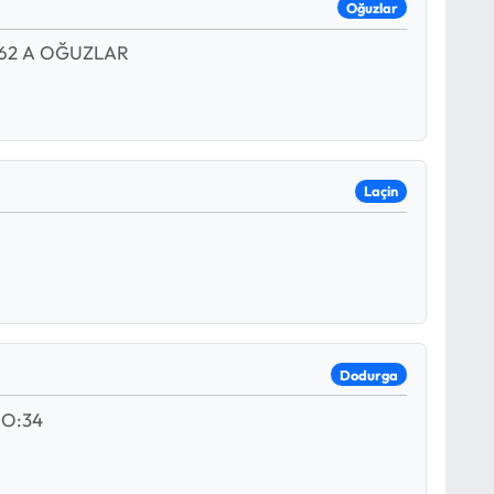
Oğuzlar
 62 A OĞUZLAR
Laçin
Dodurga
NO:34