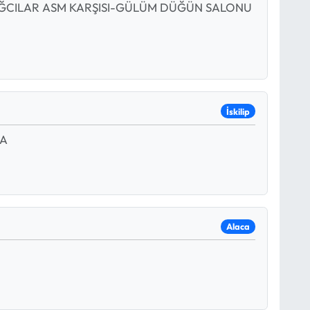
AĞCILAR ASM KARŞISI-GÜLÜM DÜĞÜN SALONU
İskilip
 A
Alaca