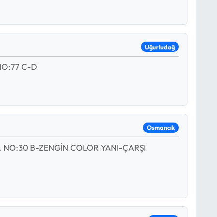
Uğurludağ
O:77 C-D
Osmancık
. NO:30 B-ZENGİN COLOR YANI-ÇARŞI