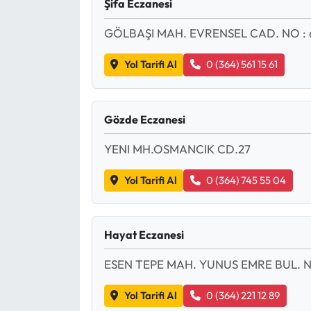
Şifa Eczanesi
GÖLBAŞI MAH. EVRENSEL CAD. NO :
Yol Tarifi Al
0 (364) 561 15 61
Gözde Eczanesi
YENI MH.OSMANCIK CD.27
Yol Tarifi Al
0 (364) 745 55 04
Hayat Eczanesi
ESEN TEPE MAH. YUNUS EMRE BUL. 
Yol Tarifi Al
0 (364) 221 12 89