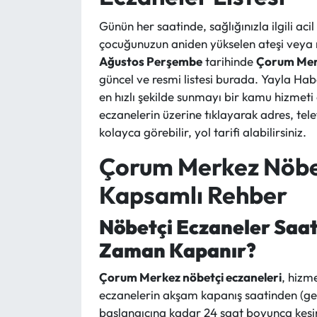
Günün her saatinde, sağlığınızla ilgili aci
çocuğunuzun aniden yükselen ateşi veya me
Ağustos Perşembe
tarihinde
Çorum Me
güncel ve resmi listesi burada. Yayla Habe
en hızlı şekilde sunmayı bir kamu hizmeti
eczanelerin üzerine tıklayarak adres, te
kolayca görebilir, yol tarifi alabilirsiniz.
Çorum Merkez Nöbet
Kapsamlı Rehber
Nöbetçi Eczaneler Saat
Zaman Kapanır?
Çorum Merkez nöbetçi eczaneleri
, hizm
eczanelerin akşam kapanış saatinden (gen
başlangıcına kadar 24 saat boyunca kesint