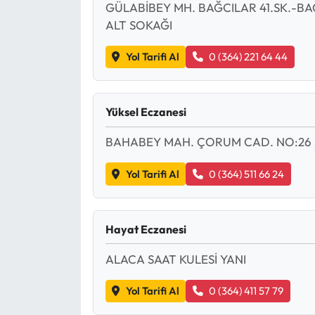
GÜLABİBEY MH. BAĞCILAR 41.SK.-B
ALT SOKAĞI
Mecitözü Haberleri
Yol Tarifi Al
0 (364) 221 64 44
Oğuzlar Haberleri
Ortaköy Haberleri
Yüksel Eczanesi
Osmancık Haberleri
BAHABEY MAH. ÇORUM CAD. NO:26
Yol Tarifi Al
0 (364) 511 66 24
Otomotiv
Resmi İlan
Hayat Eczanesi
Resmi Reklam
ALACA SAAT KULESİ YANI
Sağlık
Yol Tarifi Al
0 (364) 411 57 79