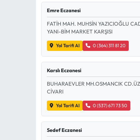
Emre Eczanesi
Eğitim
FATİH MAH. MUHSİN YAZICIOĞLU CAD
Ekonomi
YANI-BİM MARKET KARŞISI
Güncel
Yol Tarifi Al
0 (364) 311 81 20
İskilip Haberleri
Karslı Eczanesi
Kargı Haberleri
BUHARAEVLER MH.OSMANCIK CD.ÜZERİ
Kimdir?
CİVARI
Yol Tarifi Al
0 (537) 671 73 50
Kültür Sanat
Laçin Haberleri
Sedef Eczanesi
Magazin