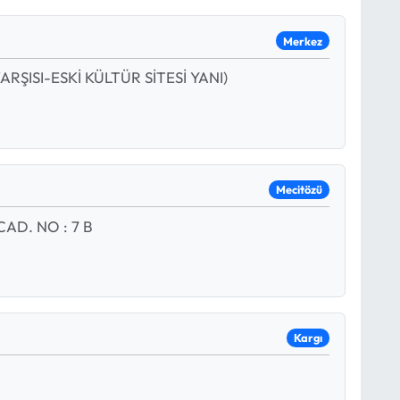
Merkez
ARŞISI-ESKİ KÜLTÜR SİTESİ YANI)
Mecitözü
AD. NO : 7 B
Kargı