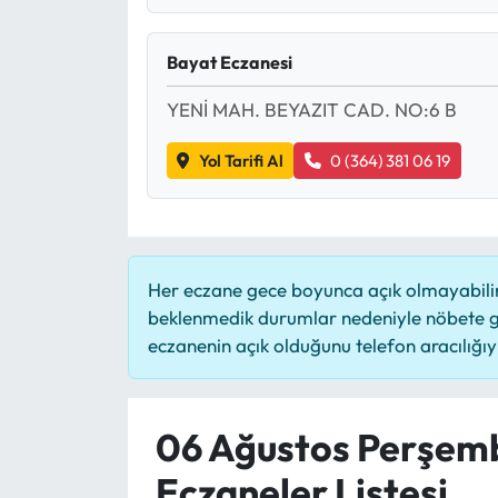
Bayat Eczanesi
YENİ MAH. BEYAZIT CAD. NO:6 B
Yol Tarifi Al
0 (364) 381 06 19
Her eczane gece boyunca açık olmayabilir,
beklenmedik durumlar nedeniyle nöbete g
eczanenin açık olduğunu telefon aracılığıyla
06 Ağustos Perşem
Eczaneler Listesi