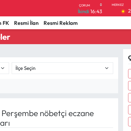
2
İkindi
16:43
 FK
Resmi İlan
Resmi Reklam
ler
Ç
 Perşembe nöbetçi eczane
arı