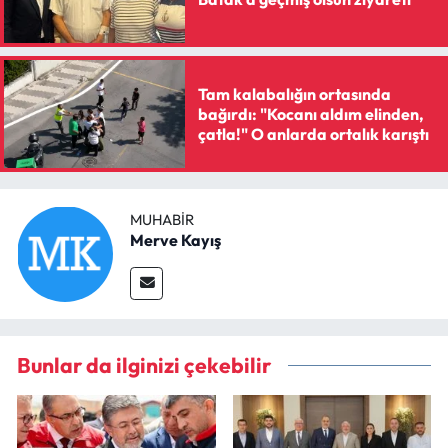
Tam kalabalığın ortasında
bağırdı: "Kocanı aldım elinden,
çatla!" O anlarda ortalık karıştı
MUHABIR
Merve Kayış
Bunlar da ilginizi çekebilir