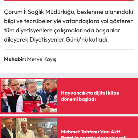
Siyaset
Çorum İl Sağlık Müdürlüğü, beslenme alanındaki
Spor
bilgi ve tecrübeleriyle vatandaşlara yol gösteren
tüm diyetisyenlere çalışmalarında başarılar
Sungurlu Haberleri
dileyerek Diyetisyenler Günü'nü kutladı.
Turizm
Muhabir:
Merve Kayış
Uğurludağ Haberleri
Yaşam
Hayvancılıkta dijital küpe
Yayla Haber
dönemi başladı
Yemek Tarifleri
Yerel Haberler
Mehmet Tahtasız’dan Akif
Batak’a geçmiş olsun ziyareti