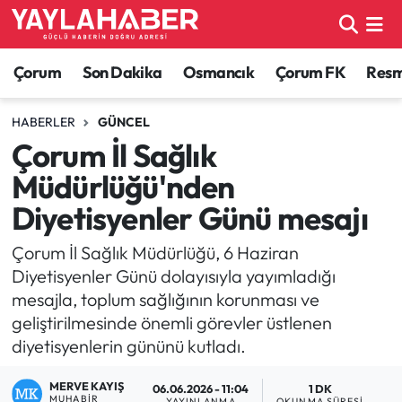
Alaca Haberleri
Çorum Nöbetçi Eczaneler
Çorum
Son Dakika
Osmancık
Çorum FK
Resmi
Bayat Haberleri
Çorum Hava Durumu
HABERLER
GÜNCEL
Çorum İl Sağlık
Bilgi - Keşfet Haberleri
Çorum Namaz Vakitleri
Müdürlüğü'nden
Bilim ve Teknoloji
Çorum Trafik Yoğunluk Haritası
Diyetisyenler Günü mesajı
Boğazkale Haberleri
TFF 1.Lig Puan Durumu ve Fikstür
Çorum İl Sağlık Müdürlüğü, 6 Haziran
Diyetisyenler Günü dolayısıyla yayımladığı
Çorum Haberleri
Tüm Manşetler
mesajla, toplum sağlığının korunması ve
geliştirilmesinde önemli görevler üstlenen
Çorum Son Dakika Haberleri
Son Dakika Haberleri
diyetisyenlerin gününü kutladı.
Dodurga Haberleri
Haber Arşivi
MERVE KAYIŞ
06.06.2026 - 11:04
1 DK
MUHABIR
YAYINLANMA
OKUNMA SÜRESI