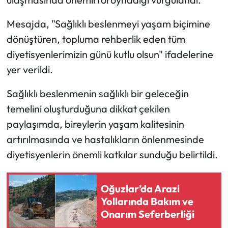
Mesajda, "Sağlıklı beslenmeyi yaşam biçimine
Mecitözü Haberleri
dönüştüren, topluma rehberlik eden tüm
Oğuzlar Haberleri
diyetisyenlerimizin günü kutlu olsun" ifadelerine
yer verildi.
Ortaköy Haberleri
Sağlıklı beslenmenin sağlıklı bir geleceğin
Osmancık Haberleri
temelini oluşturduğuna dikkat çekilen
paylaşımda, bireylerin yaşam kalitesinin
Otomotiv
artırılmasında ve hastalıkların önlenmesinde
Resmi İlan
diyetisyenlerin önemli katkılar sunduğu belirtildi.
Resmi Reklam
Oğuzlar’da Arazi
Yollarında Bakım ve
Sağlık
Onarım Seferberliği