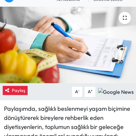
Eğitim
Ekonomi
Güncel
İskilip Haberleri
Kargı Haberleri
Kimdir?
Paylaş
-
+
A
A
Kültür Sanat
Paylaşımda, sağlıklı beslenmeyi yaşam biçimine
dönüştürerek bireylere rehberlik eden
Laçin Haberleri
diyetisyenlerin, toplumun sağlıklı bir geleceğe
Magazin
ulaşmasında önemli rol oynadığı vurgulandı.