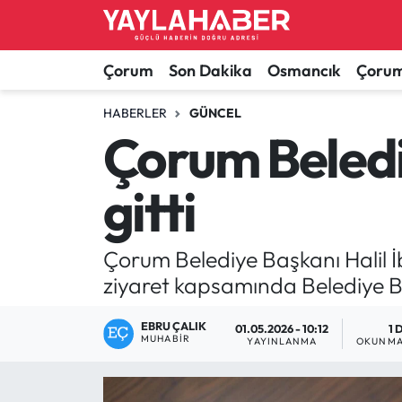
Alaca Haberleri
Çorum Nöbetçi Eczaneler
Çorum
Son Dakika
Osmancık
Çorum
Bayat Haberleri
Çorum Hava Durumu
HABERLER
GÜNCEL
Çorum Beledi
Bilgi - Keşfet Haberleri
Çorum Namaz Vakitleri
gitti
Bilim ve Teknoloji
Çorum Trafik Yoğunluk Haritası
Boğazkale Haberleri
TFF 1.Lig Puan Durumu ve Fikstür
Çorum Belediye Başkanı Halil İ
ziyaret kapsamında Belediye B
Çorum Haberleri
Tüm Manşetler
EBRU ÇALIK
01.05.2026 - 10:12
1 
MUHABIR
Çorum Son Dakika Haberleri
Son Dakika Haberleri
YAYINLANMA
OKUNMA
Dodurga Haberleri
Haber Arşivi