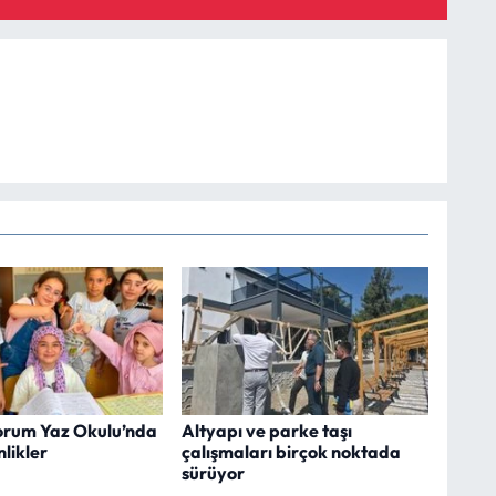
rum Yaz Okulu’nda
Altyapı ve parke taşı
nlikler
çalışmaları birçok noktada
sürüyor