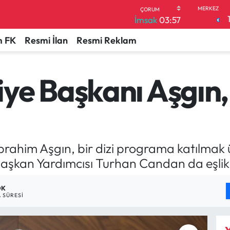
İmsak
03:57
 FK
Resmi İlan
Resmi Reklam
ye Başkanı Aşgın,
brahim Aşgın, bir dizi programa katılmak ü
aşkan Yardımcısı Turhan Candan da eşlik 
DK
 SÜRESI