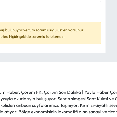
miş bulunuyor ve tüm sorumluluğu üstleniyorsunuz.
esi hiçbir şekilde sorumlu tutulamaz.
m Haber, Çorum FK, Çorum Son Dakika | Yayla Haber Çorum
layışıyla okurlarıyla buluşuyor. Şehrin simgesi Saat Kulesi 
et kulisleri anbean sayfalarımıza taşınıyor. Kırmızı-Siyahlı s
a atıyor. Bölge ekonomisinin lokomotifi olan sanayi ve ticare