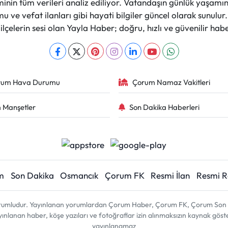
nin tüm verileri analiz ediliyor. Vatandaşın günlük yaşamını
 ve vefat ilanları gibi hayati bilgiler güncel olarak sunulu
çelerin sesi olan Yayla Haber; doğru, hızlı ve güvenilir haber
rum Hava Durumu
Çorum Namaz Vakitleri
 Manşetler
Son Dakika Haberleri
m
Son Dakika
Osmancık
Çorum FK
Resmi İlan
Resmi 
sorumludur. Yayınlanan yorumlardan Çorum Haber, Çorum FK, Çorum Son D
 yayınlanan haber, köşe yazıları ve fotoğraflar izin alınmaksızın kaynak gös
yayınlanamaz