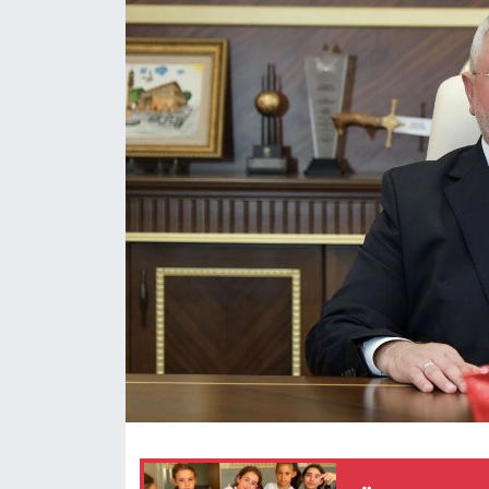
Eğitim
Ekonomi
Güncel
İskilip Haberleri
Kargı Haberleri
Kimdir?
Kültür Sanat
Laçin Haberleri
Magazin