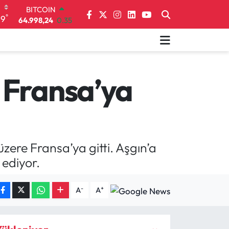
64.998,24
0.35
DOLAR
°
19
47,7436
0.18
EURO
55,2510
0.32
STERLİN
64,4811
0.38
 Fransa’ya
GRAM ALTIN
6660.55
0.03
BİST100
13.779
-14
zere Fransa’ya gitti. Aşgın’a
ediyor.
-
+
A
A