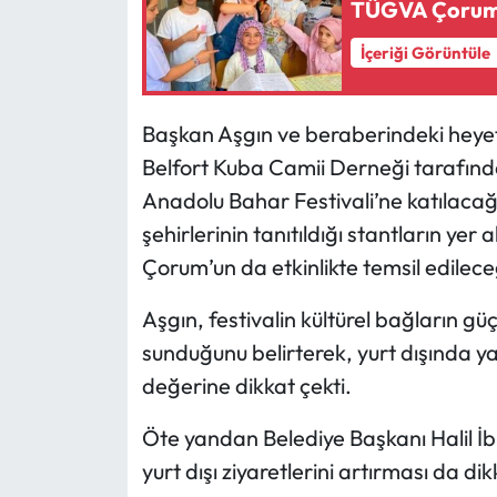
TÜGVA Çorum Y
Mecitözü Haberleri
İçeriği Görüntüle
Oğuzlar Haberleri
Başkan Aşgın ve beraberindeki heyeti
Belfort Kuba Camii Derneği tarafınd
Ortaköy Haberleri
Anadolu Bahar Festivali’ne katılacağı 
Osmancık Haberleri
şehirlerinin tanıtıldığı stantların ye
Çorum’un da etkinlikte temsil edileceğ
Otomotiv
Aşgın, festivalin kültürel bağların gü
Resmi İlan
sunduğunu belirterek, yurt dışında 
değerine dikkat çekti.
Resmi Reklam
Öte yandan Belediye Başkanı Halil İ
Sağlık
yurt dışı ziyaretlerini artırması da d