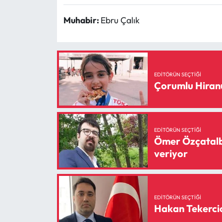
Siyaset
Muhabir:
Ebru Çalık
Spor
Sungurlu Haberleri
EDITÖRÜN SEÇTIĞI
Turizm
Çorumlu Hiranu
Uğurludağ Haberleri
Yaşam
EDITÖRÜN SEÇTIĞI
Ömer Özçatalb
veriyor
Yayla Haber
Yemek Tarifleri
EDITÖRÜN SEÇTIĞI
Yerel Haberler
Hakan Tekercio