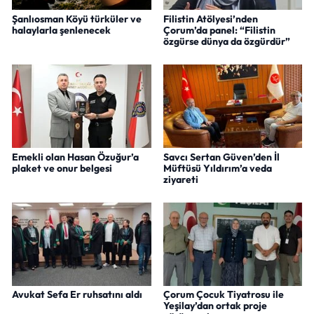
Şanlıosman Köyü türküler ve
Filistin Atölyesi’nden
halaylarla şenlenecek
Çorum’da panel: “Filistin
özgürse dünya da özgürdür”
Emekli olan Hasan Özuğur’a
Savcı Sertan Güven’den İl
plaket ve onur belgesi
Müftüsü Yıldırım’a veda
ziyareti
Avukat Sefa Er ruhsatını aldı
Çorum Çocuk Tiyatrosu ile
Yeşilay’dan ortak proje