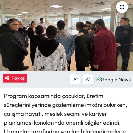
Eğitim
Ekonomi
Güncel
İskilip Haberleri
Kargı Haberleri
Paylaş
-
+
A
A
Kimdir?
Program kapsamında çocuklar, üretim
Kültür Sanat
süreçlerini yerinde gözlemleme imkânı bulurken,
çalışma hayatı, meslek seçimi ve kariyer
Laçin Haberleri
planlaması konularında önemli bilgiler edindi.
Uzmanlar tarafından yapılan bilgilendirmelerle,
Magazin