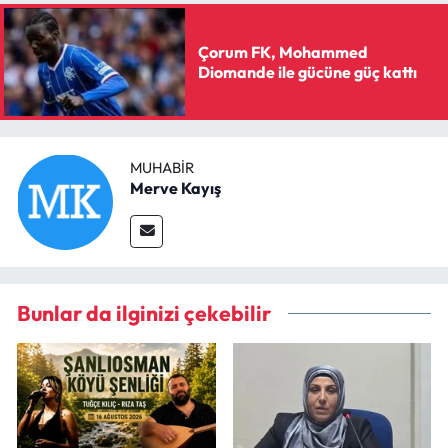
Çorum FK, Mohammed
Diomande ile gücüne güç kattı
MUHABIR
Merve Kayış
Bunlar da ilginizi çekebilir