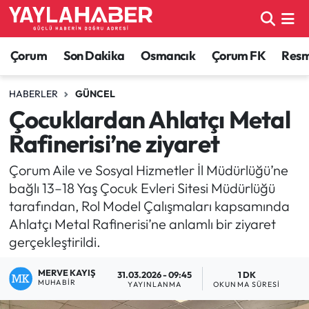
Alaca Haberleri
Çorum Nöbetçi Eczaneler
Çorum
Son Dakika
Osmancık
Çorum FK
Resmi
Bayat Haberleri
Çorum Hava Durumu
HABERLER
GÜNCEL
Çocuklardan Ahlatçı Metal
Bilgi - Keşfet Haberleri
Çorum Namaz Vakitleri
Rafinerisi’ne ziyaret
Bilim ve Teknoloji
Çorum Trafik Yoğunluk Haritası
Çorum Aile ve Sosyal Hizmetler İl Müdürlüğü’ne
bağlı 13–18 Yaş Çocuk Evleri Sitesi Müdürlüğü
Boğazkale Haberleri
TFF 1.Lig Puan Durumu ve Fikstür
tarafından, Rol Model Çalışmaları kapsamında
Ahlatçı Metal Rafinerisi’ne anlamlı bir ziyaret
Çorum Haberleri
Tüm Manşetler
gerçekleştirildi.
Çorum Son Dakika Haberleri
Son Dakika Haberleri
MERVE KAYIŞ
31.03.2026 - 09:45
1 DK
MUHABIR
YAYINLANMA
OKUNMA SÜRESI
Dodurga Haberleri
Haber Arşivi