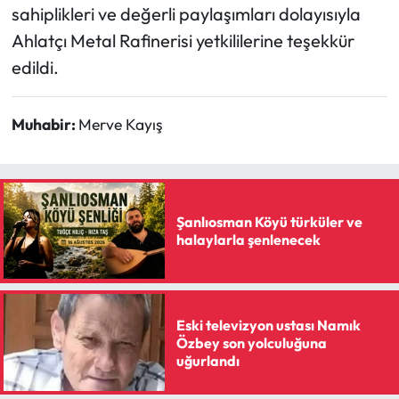
Siyaset
sahiplikleri ve değerli paylaşımları dolayısıyla
Ahlatçı Metal Rafinerisi yetkililerine teşekkür
Spor
edildi.
Sungurlu Haberleri
Muhabir:
Merve Kayış
Turizm
Uğurludağ Haberleri
Şanlıosman Köyü türküler ve
Yaşam
halaylarla şenlenecek
Yayla Haber
Yemek Tarifleri
Eski televizyon ustası Namık
Özbey son yolculuğuna
uğurlandı
Yerel Haberler