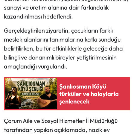
sanayi ve üretim alanına dair farkındalık
Mecitözü Haberleri
kazandırılması hedeflendi.
Oğuzlar Haberleri
Gerçekleştirilen ziyaretin, çocukların farklı
meslek alanlarını tanımalarına katkı sunduğu
Ortaköy Haberleri
belirtilirken, bu tür etkinliklerle geleceğe daha
bilinçli ve donanımlı bireyler yetiştirilmesinin
Osmancık Haberleri
amaçlandığı vurgulandı.
Otomotiv
Şanlıosman Köyü
Resmi İlan
türküler ve halaylarla
şenlenecek
Resmi Reklam
Çorum Aile ve Sosyal Hizmetler İl Müdürlüğü
Sağlık
tarafından yapılan açıklamada, nazik ev