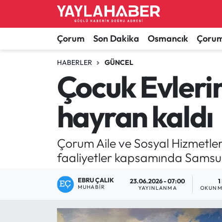
Alaca Haberleri
Çorum Nöbetçi Eczaneler
Çorum
Son Dakika
Osmancık
Çorum
Bayat Haberleri
Çorum Hava Durumu
HABERLER
GÜNCEL
Çocuk Evleri
Bilgi - Keşfet Haberleri
Çorum Namaz Vakitleri
hayran kaldı
Bilim ve Teknoloji
Çorum Trafik Yoğunluk Haritası
Boğazkale Haberleri
TFF 1.Lig Puan Durumu ve Fikstür
Çorum Aile ve Sosyal Hizmetler 
faaliyetler kapsamında Samsun
Çorum Haberleri
Tüm Manşetler
EBRU ÇALIK
23.06.2026 - 07:00
1
MUHABIR
Çorum Son Dakika Haberleri
Son Dakika Haberleri
YAYINLANMA
OKUNM
Dodurga Haberleri
Haber Arşivi