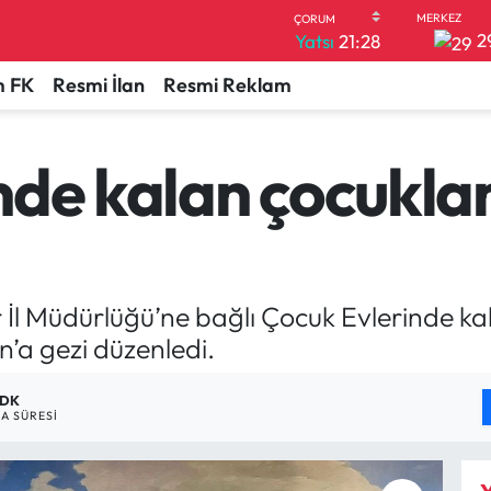
2
Yatsı
21:28
 FK
Resmi İlan
Resmi Reklam
nde kalan çocukla
İl Müdürlüğü’ne bağlı Çocuk Evlerinde kal
’a gezi düzenledi.
 DK
A SÜRESI