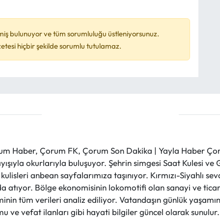
miş bulunuyor ve tüm sorumluluğu üstleniyorsunuz.
esi hiçbir şekilde sorumlu tutulamaz.
m Haber, Çorum FK, Çorum Son Dakika | Yayla Haber Çorum
layışıyla okurlarıyla buluşuyor. Şehrin simgesi Saat Kulesi 
et kulisleri anbean sayfalarımıza taşınıyor. Kırmızı-Siyahlı s
a atıyor. Bölge ekonomisinin lokomotifi olan sanayi ve ticare
nin tüm verileri analiz ediliyor. Vatandaşın günlük yaşamını
 ve vefat ilanları gibi hayati bilgiler güncel olarak sunulu