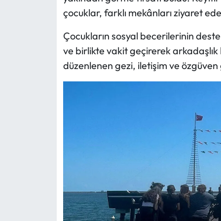
çocuklar, farklı mekânları ziyaret ed
Mecitözü Haberleri
Çocukların sosyal becerilerinin destek
Oğuzlar Haberleri
ve birlikte vakit geçirerek arkadaşlı
düzenlenen gezi, iletişim ve özgüven 
Ortaköy Haberleri
Osmancık Haberleri
Otomotiv
Resmi İlan
Resmi Reklam
Sağlık