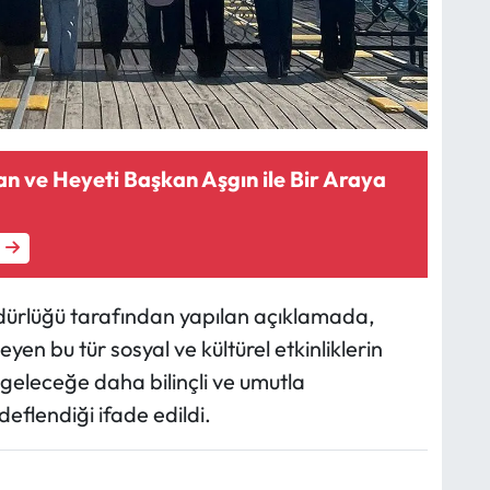
 ve Heyeti Başkan Aşgın ile Bir Araya
üdürlüğü tarafından yapılan açıklamada,
eyen bu tür sosyal ve kültürel etkinliklerin
 geleceğe daha bilinçli ve umutla
flendiği ifade edildi.