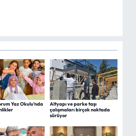
rum Yaz Okulu’nda
Altyapı ve parke taşı
nlikler
çalışmaları birçok noktada
sürüyor