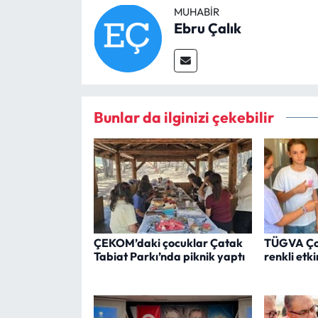
MUHABIR
Ebru Çalık
Bunlar da ilginizi çekebilir
ÇEKOM’daki çocuklar Çatak
TÜGVA Ço
Tabiat Parkı’nda piknik yaptı
renkli etki