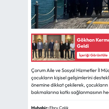
Siyaset
Spor
Sungurlu Haberleri
Turizm
Gökhan Kerman
Geldi
Uğurludağ Haberleri
İçeriği Görüntüle
Yaşam
Çorum Aile ve Sosyal Hizmetler İl M
Yayla Haber
çocukların kişisel gelişimlerini destekl
önemine dikkat çekilerek, çocukların
Yemek Tarifleri
bakmalarına katkı sağlanmasının hede
Yerel Haberler
Muhabir:
Ebru Çalık