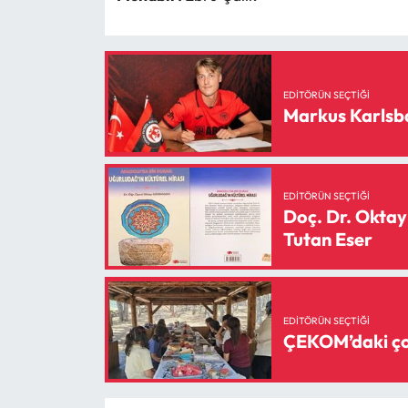
EDITÖRÜN SEÇTIĞI
Markus Karlsb
EDITÖRÜN SEÇTIĞI
Doç. Dr. Oktay
Tutan Eser
EDITÖRÜN SEÇTIĞI
ÇEKOM’daki çoc