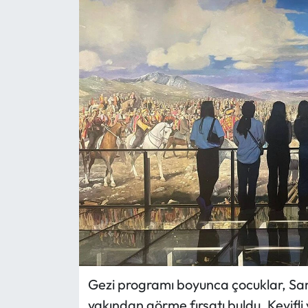
Eğitim
Ekonomi
Güncel
İskilip Haberleri
Kargı Haberleri
Kimdir?
Kültür Sanat
Laçin Haberleri
Gezi programı boyunca çocuklar, Samsu
yakından görme fırsatı buldu. Keyifli 
Magazin