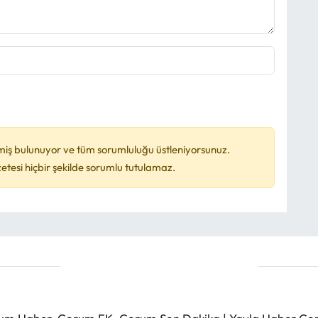
miş bulunuyor ve tüm sorumluluğu üstleniyorsunuz.
esi hiçbir şekilde sorumlu tutulamaz.