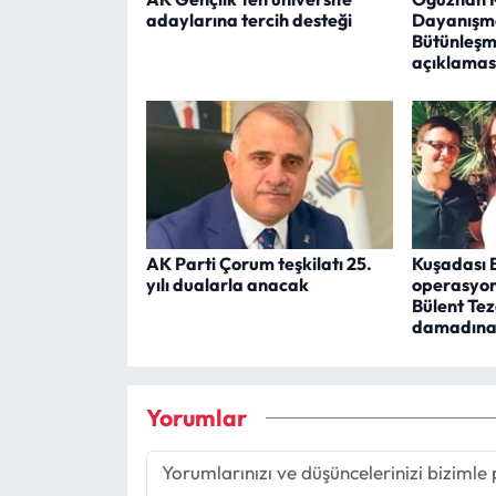
adaylarına tercih desteği
Dayanışma
Bütünleşme
açıklamas
AK Parti Çorum teşkilatı 25.
Kuşadası 
yılı dualarla anacak
operasyon
Bülent Tez
damadına 
Yorumlar