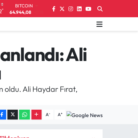
DOLAR
°
2
47,7436
0.18
EURO
55,2510
0.32
STERLİN
64,4811
0.38
GRAM ALTIN
anlandı: Ali
6660.55
0.03
BİST100
a
13.779
-14
BITCOIN
64.944,08
-0.18
oldu. Ali Haydar Fırat,
-
+
A
A