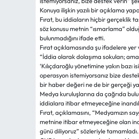
istemiyorsanız, bize destek verin” şek
Siyaset
Konuya ilişkin yazılı bir açıklama ya
Spor
Fırat, bu iddiaların hiçbir gerçeklik 
söz konusu metnin “ısmarlama” oldu
Sungurlu Haberleri
bulunmadığını ifade etti.
Fırat açıklamasında şu ifadelere yer 
Turizm
“İddia olarak dolaşıma sokulan; ama
‘Kılıçdaroğlu yönetimine yakın bazı i
Uğurludağ Haberleri
operasyon istemiyorsanız bize destek
Yaşam
bir haber değeri ne de bir gerçeği y
Medya kuruluşlarına da çağrıda bulun
Yayla Haber
iddialara itibar etmeyeceğine inandıkl
Fırat, açıklamasını, “Medyamızın sayg
Yemek Tarifleri
metnine itibar etmeyeceğine olan ina
Yerel Haberler
günü diliyoruz” sözleriyle tamamladı.