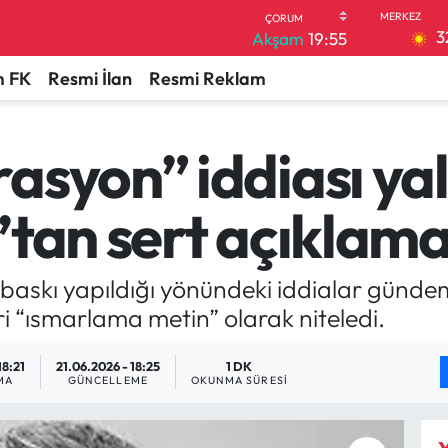
3
Akşam
19:55
 FK
Resmi İlan
Resmi Reklam
syon” iddiası yal
’tan sert açıklam
askı yapıldığı yönündeki iddialar gündem 
“ısmarlama metin” olarak niteledi.
18:21
21.06.2026 - 18:25
1 DK
MA
GÜNCELLEME
OKUNMA SÜRESI