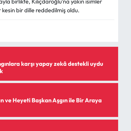
a birlikte, Kılıçdaroğlu’na yakın isimler
kesin bir dille reddedilmiş oldu.
gınlara karşı yapay zekâ destekli uydu
ak
ve Heyeti Başkan Aşgın ile Bir Araya