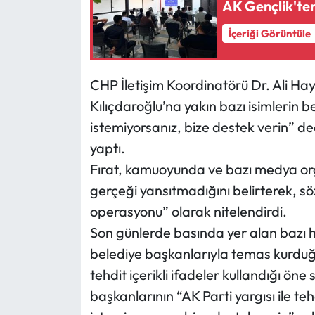
AK Gençlik'ten
Mecitözü Haberleri
İçeriği Görüntüle
Oğuzlar Haberleri
CHP İletişim Koordinatörü Dr. Ali H
Kılıçdaroğlu’na yakın bazı isimlerin
Ortaköy Haberleri
istemiyorsanız, bize destek verin” de
Osmancık Haberleri
yaptı.
Fırat, kamuoyunda ve bazı medya or
Otomotiv
gerçeği yansıtmadığını belirterek, sö
operasyonu” olarak nitelendirdi.
Resmi İlan
Son günlerde basında yer alan bazı h
Resmi Reklam
belediye başkanlarıyla temas kurduğ
tehdit içerikli ifadeler kullandığı ön
Sağlık
başkanlarının “AK Parti yargısı ile teh