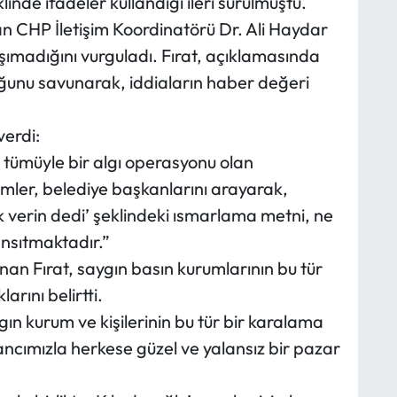
linde ifadeler kullandığı ileri sürülmüştü.
pan CHP İletişim Koordinatörü Dr. Ali Haydar
taşımadığını vurguladı. Fırat, açıklamasında
ğunu savunarak, iddiaların haber değeri
verdi:
 tümüyle bir algı operasyonu olan
simler, belediye başkanlarını arayarak,
 verin dedi’ şeklindeki ısmarlama metni, ne
ansıtmaktadır.”
an Fırat, saygın basın kurumlarının bu tür
arını belirtti.
ın kurum ve kişilerinin bu tür bir karalama
ncımızla herkese güzel ve yalansız bir pazar