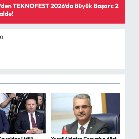
den TEKNOFEST 2026’da Büyük Başarı: 2
alde!
RÜ
aya’dan “Millî
Yusuf Ahlatcı: Çorum’un dört