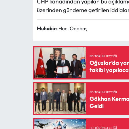
CHP kanadından yapılan bu açıklamayl
üzerinden gündeme getirilen iddialar 
Muhabir:
Hacı Odabaş
EDITÖRÜN SEÇTIĞI
Oğuzlar’da yan
takibi yapılac
EDITÖRÜN SEÇTIĞI
Gökhan Kerman 
Geldi
EDITÖRÜN SEÇTIĞI