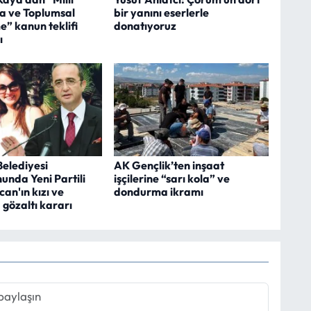
 ve Toplumsal
bir yanını eserlerle
” kanun teklifi
donatıyoruz
ı
Belediyesi
AK Gençlik’ten inşaat
unda Yeni Partili
işçilerine “sarı kola” ve
can'ın kızı ve
dondurma ikramı
gözaltı kararı