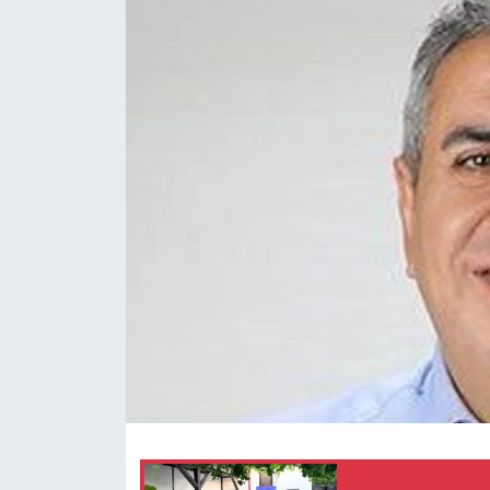
Eğitim
Ekonomi
Güncel
İskilip Haberleri
Kargı Haberleri
Kimdir?
Kültür Sanat
Laçin Haberleri
Magazin