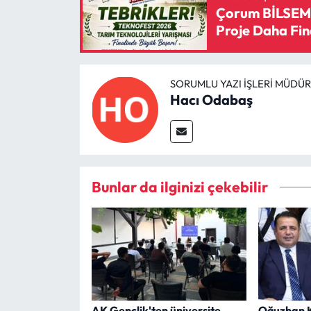
Çorum BİLSEM’
Proje Daha Fin
SORUMLU YAZI İŞLERI MÜDÜ
Hacı Odabaş
Bunlar da ilginizi çekebilir
AK Gençlik'ten üniversite
Oğuzhan K