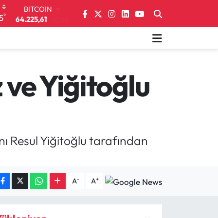
DOLAR
°
5
47,6704
0
EURO
55,0406
-0.08
STERLİN
64,2143
0
GRAM ALTIN
 ve Yiğitoğlu
6510.40
0.45
BİST100
13.799
70
BITCOIN
64.225,61
-0.63
 Resul Yiğitoğlu tarafından
-
+
A
A