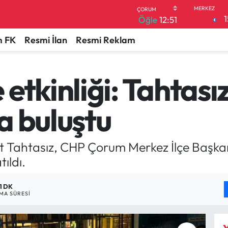
1
Öğle
12:51
 FK
Resmi İlan
Resmi Reklam
etkinliği: Tahtasız
a buluştu
 Tahtasız, CHP Çorum Merkez İlçe Başkanı
ıldı.
1 DK
MA SÜRESI