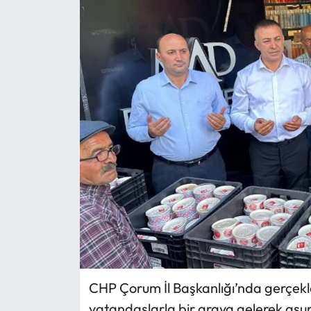
Eğitim
Ekonomi
Güncel
İskilip Haberleri
Kargı Haberleri
Kimdir?
Kültür Sanat
Laçin Haberleri
CHP Çorum İl Başkanlığı’nda gerçekleşt
vatandaşlarla bir araya gelerek aşu
Magazin