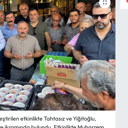
Y
irilen etkinlikte Tahtasız ve Yiğitoğlu,
re ikramında bulundu. Etkinlikte Muharrem