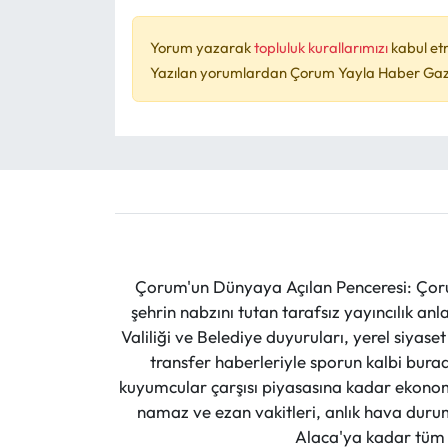
Yorum yazarak
topluluk kurallarımızı
kabul et
Yazılan yorumlardan Çorum Yayla Haber Gazet
Çorum'un Dünyaya Açılan Penceresi: Çoru
şehrin nabzını tutan tarafsız yayıncılık an
Valiliği ve Belediye duyuruları, yerel siyas
transfer haberleriyle sporun kalbi burad
kuyumcular çarşısı piyasasına kadar ekonomi
namaz ve ezan vakitleri, anlık hava durumu
Alaca'ya kadar tüm il