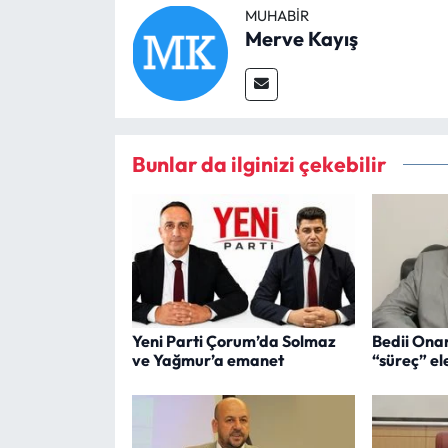
MUHABIR
Merve Kayış
Bunlar da ilginizi çekebilir
Yeni Parti Çorum’da Solmaz
Bedii Ona
ve Yağmur’a emanet
“süreç” ele