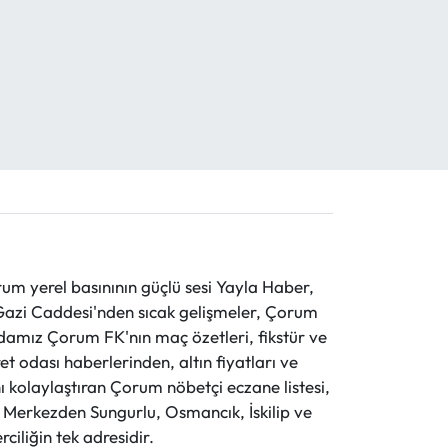
 yerel basınının güçlü sesi Yayla Haber,
ve Gazi Caddesi'nden sıcak gelişmeler, Çorum
evdamız Çorum FK'nın maç özetleri, fikstür ve
t odası haberlerinden, altın fiyatları ve
 kolaylaştıran Çorum nöbetçi eczane listesi,
r. Merkezden Sungurlu, Osmancık, İskilip ve
ciliğin tek adresidir.