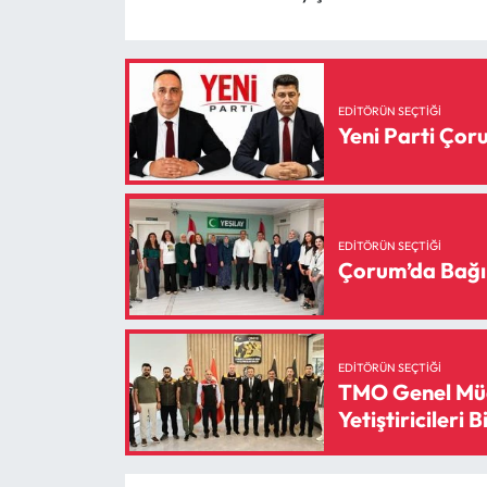
EDITÖRÜN SEÇTIĞI
Yeni Parti Ço
EDITÖRÜN SEÇTIĞI
Çorum’da Bağı
EDITÖRÜN SEÇTIĞI
TMO Genel Müd
Yetiştiricileri B