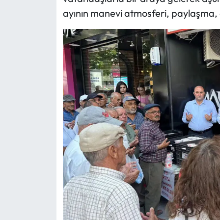
ayının manevi atmosferi, paylaşma, 
Mecitözü Haberleri
Oğuzlar Haberleri
Ortaköy Haberleri
Osmancık Haberleri
Otomotiv
Resmi İlan
Resmi Reklam
Sağlık