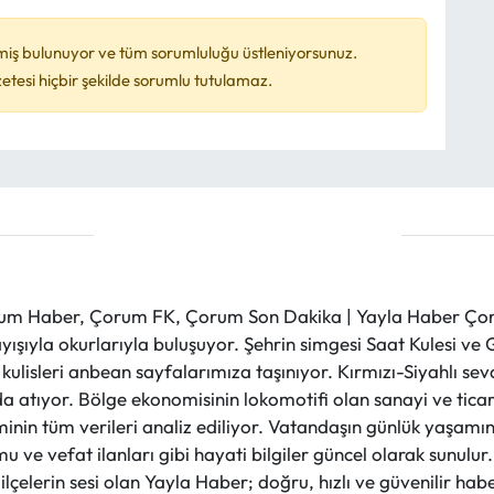
miş bulunuyor ve tüm sorumluluğu üstleniyorsunuz.
esi hiçbir şekilde sorumlu tutulamaz.
m Haber, Çorum FK, Çorum Son Dakika | Yayla Haber Çorum
layışıyla okurlarıyla buluşuyor. Şehrin simgesi Saat Kulesi 
et kulisleri anbean sayfalarımıza taşınıyor. Kırmızı-Siyahlı s
a atıyor. Bölge ekonomisinin lokomotifi olan sanayi ve ticare
nin tüm verileri analiz ediliyor. Vatandaşın günlük yaşamını
 ve vefat ilanları gibi hayati bilgiler güncel olarak sunulu
çelerin sesi olan Yayla Haber; doğru, hızlı ve güvenilir haber