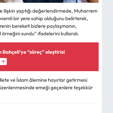
iğe ilişkin yaptığı değerlendirmede, Muharrem
önemli bir yere sahip olduğunu belirterek,
enin bereketi bizlere paylaşmanın,
örneğini sundu” ifadelerini kullandı.
 Bahçeli’ye “süreç” eleştirisi
lete ve İslam âlemine hayırlar getirmesi
 düzenlenmesinde emeği geçenlere teşekkür