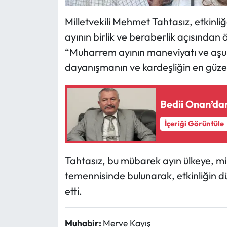
Siyaset
Milletvekili Mehmet Tahtasız, etkinl
Spor
ayının birlik ve beraberlik açısından 
“Muharrem ayının maneviyatı ve aşur
Sungurlu Haberleri
dayanışmanın ve kardeşliğin en güzel 
Turizm
Bedii Onan’dan
Uğurludağ Haberleri
İçeriği Görüntüle
Yaşam
Yayla Haber
Tahtasız, bu mübarek ayın ülkeye, mil
temennisinde bulunarak, etkinliğin
Yemek Tarifleri
etti.
Yerel Haberler
Muhabir:
Merve Kayış