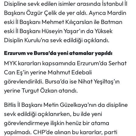
Siyaset
Disipline sevk edilen isimler arasında İstanbul İl
Başkanı Özgür Çelik de yer aldı. Ayrıca Mardin
Spor
eski İl Başkanı Mehmet Kılıçarslan ile Batman
eski İl Başkanı Hüseyin Yaşar’ın da Yüksek
Sungurlu Haberleri
Disiplin Kurulu’na sevk edildiği açıklandı.
Turizm
Erzurum ve Bursa’da yeni atamalar yapıldı
MYK kararları kapsamında Erzurum’da Serhat
Uğurludağ Haberleri
Can Eş’in yerine Mahmut Edebali
Yaşam
görevlendirildi. Bursa’da ise Nihat Yeşiltaş’ın
yerine Turgut Özkan atandı.
Yayla Haber
Bitlis İl Başkanı Metin Güzelkaya’nın da disipline
Yemek Tarifleri
sevk edildiği açıklanırken, bu ilde yeni
görevlendirmeye ilişkin henüz bir atama
Yerel Haberler
yapılmadı. CHP’de alınan bu kararlar, parti