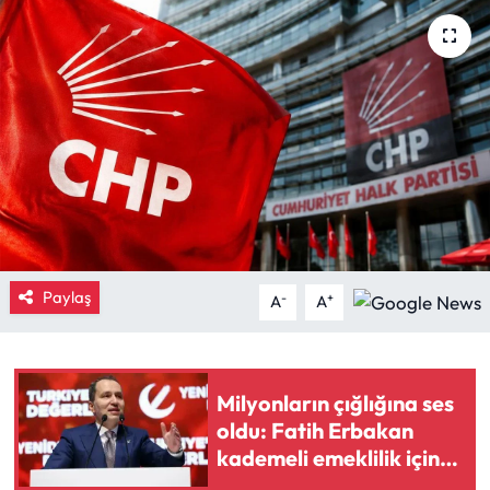
Eğitim
Ekonomi
Güncel
İskilip Haberleri
Kargı Haberleri
Paylaş
-
+
A
A
Kimdir?
Kültür Sanat
Milyonların çığlığına ses
oldu: Fatih Erbakan
Laçin Haberleri
kademeli emeklilik için
düğmeye bastı
Magazin