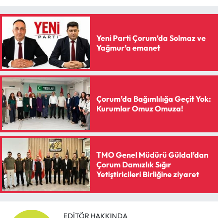
Yeni Parti Çorum’da Solmaz ve
Yağmur’a emanet
Çorum’da Bağımlılığa Geçit Yok:
Kurumlar Omuz Omuza!
TMO Genel Müdürü Güldal’dan
Çorum Damızlık Sığır
Yetiştiricileri Birliğine ziyaret
EDITÖR HAKKINDA