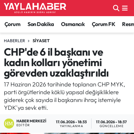
Alaca Haberleri
Çorum Nöbetçi Eczaneler
Çorum
Son Dakika
Osmancık
Çorum FK
Resmi
Bayat Haberleri
Çorum Hava Durumu
HABERLER
SIYASET
CHP'de 6 il başkanı ve
Bilgi - Keşfet Haberleri
Çorum Namaz Vakitleri
kadın kolları yönetimi
Bilim ve Teknoloji
Çorum Trafik Yoğunluk Haritası
görevden uzaklaştırıldı
Boğazkale Haberleri
TFF 1.Lig Puan Durumu ve Fikstür
17 Haziran 2026 tarihinde toplanan CHP MYK,
parti örgütlerinde köklü yapısal değişikliklere
Çorum Haberleri
Tüm Manşetler
giderek çok sayıda il başkanını ihraç istemiyle
YDK'ya sevk etti.
Çorum Son Dakika Haberleri
Son Dakika Haberleri
HABER MERKEZI
17.06.2026 - 18:33
17.06.2026 - 18:37
EDITÖR
YAYINLANMA
GÜNCELLEME
Dodurga Haberleri
Haber Arşivi