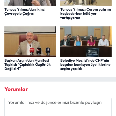
Tuncay Yılmaz’dan İkinci
Tuncay Yılmaz: Çorum yatırım
Çevreyolu Çağrısı
kaybederken hâlâ yer
tartışıyoruz
Başkan Aşgın’dan Manifest
Belediye Meclisi’nde CHP'nin
Tepkisi: "Çıplaklık Özgürlük
boşalan komisyon üyeliklerine
Değildir!"
seçim yapıldı
Yorumlar