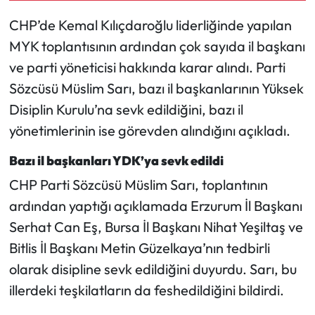
CHP’de Kemal Kılıçdaroğlu liderliğinde yapılan
Mecitözü Haberleri
MYK toplantısının ardından çok sayıda il başkanı
ve parti yöneticisi hakkında karar alındı. Parti
Oğuzlar Haberleri
Sözcüsü Müslim Sarı, bazı il başkanlarının Yüksek
Ortaköy Haberleri
Disiplin Kurulu’na sevk edildiğini, bazı il
yönetimlerinin ise görevden alındığını açıkladı.
Osmancık Haberleri
Bazı il başkanları YDK’ya sevk edildi
Otomotiv
CHP Parti Sözcüsü Müslim Sarı, toplantının
ardından yaptığı açıklamada Erzurum İl Başkanı
Resmi İlan
Serhat Can Eş, Bursa İl Başkanı Nihat Yeşiltaş ve
Bitlis İl Başkanı Metin Güzelkaya’nın tedbirli
Resmi Reklam
olarak disipline sevk edildiğini duyurdu. Sarı, bu
Sağlık
illerdeki teşkilatların da feshedildiğini bildirdi.