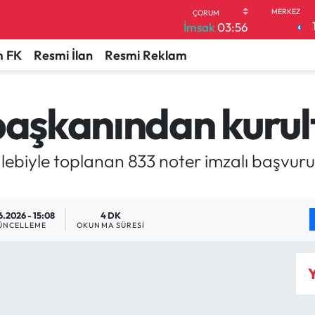
İmsak
03:56
 FK
Resmi İlan
Resmi Reklam
başkanından kurult
ebiyle toplanan 833 noter imzalı başvuru,
6.2026 - 15:08
4 DK
ÜNCELLEME
OKUNMA SÜRESI
Y