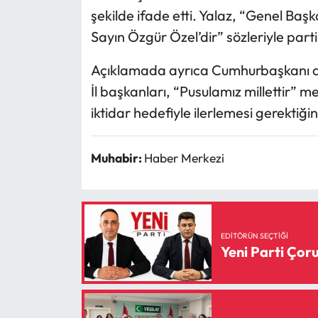
şekilde ifade etti. Yalaz, “Genel Baş
Sayın Özgür Özel’dir” sözleriyle parti
Açıklamada ayrıca Cumhurbaşkanı ad
İl başkanları, “Pusulamız millettir” 
iktidar hedefiyle ilerlemesi gerektiğini
Muhabir:
Haber Merkezi
EDITÖRÜN SEÇTIĞI
Yeni Parti Ço