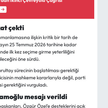
dan İkinci Çevreyolu Çağrısı
at çekti
anlamasına ilişkin kritik bir tarih de
ltayın 25 Temmuz 2026 tarihine kadar
e ilk kez seçime girme yeterliliğini
ileceğini öne sürdü.
rultay sürecinin başlatılması gerektiği
eticisinin mahkeme kararlarıyla değil, parti
si gerektiğini vurguladı.
moğlu mesajı verildi
aşkanları, Özgür Özel’e desteklerini açık