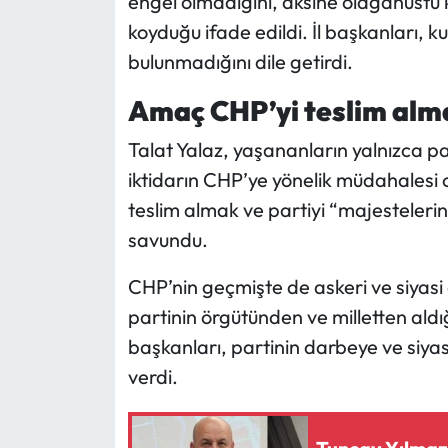
engel olmadığını, aksine olağanüstü 
koyduğu ifade edildi. İl başkanları, 
bulunmadığını dile getirdi.
Amaç CHP’yi teslim alma
Talat Yalaz, yaşananların yalnızca par
iktidarın CHP’ye yönelik müdahalesi 
teslim almak ve partiyi “majesteleri
savundu.
CHP’nin geçmişte de askeri ve siyasi 
partinin örgütünden ve milletten aldı
başkanları, partinin darbeye ve siy
verdi.