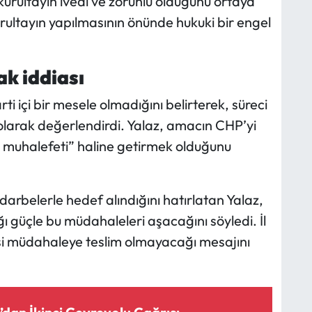
kurultayın ivedi ve zorunlu olduğunu ortaya
kurultayın yapılmasının önünde hukuki bir engel
k iddiası
ti içi bir mesele olmadığını belirterek, süreci
olarak değerlendirdi. Yalaz, amacın CHP’yi
n muhalefeti” haline getirmek olduğunu
darbelerle hedef alındığını hatırlatan Yalaz,
ğı güçle bu müdahaleleri aşacağını söyledi. İl
asi müdahaleye teslim olmayacağı mesajını