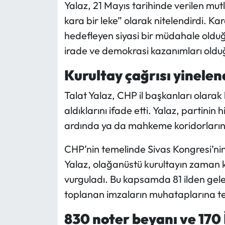
Siyaset
Yalaz, 21 Mayıs tarihinde verilen mutl
kara bir leke” olarak nitelendirdi. K
Spor
hedefleyen siyasi bir müdahale olduğ
irade ve demokrasi kazanımları oldu
Sungurlu Haberleri
Kurultay çağrısı yinelen
Turizm
Talat Yalaz, CHP il başkanları olarak
Uğurludağ Haberleri
aldıklarını ifade etti. Yalaz, partinin
ardında ya da mahkeme koridorlarında
Yaşam
CHP’nin temelinde Sivas Kongresi’nin
Yayla Haber
Yalaz, olağanüstü kurultayın zaman
vurguladı. Bu kapsamda 81 ilden gelen 
Yemek Tarifleri
toplanan imzaların muhataplarına tesl
Yerel Haberler
830 noter beyanı ve 170