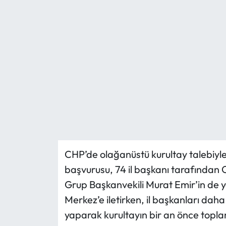
Eğitim
Ekonomi
Güncel
İskilip Haberleri
Kargı Haberleri
Kimdir?
CHP’de olağanüstü kurultay talebiyle
başvurusu, 74 il başkanı tarafından 
Kültür Sanat
Grup Başkanvekili Murat Emir’in de y
Laçin Haberleri
Merkez’e iletirken, il başkanları da
yaparak kurultayın bir an önce topl
Magazin