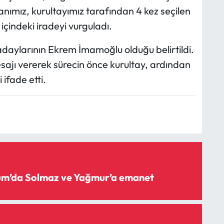
kanımız, kurultayımız tarafından 4 kez seçilen
 içindeki iradeyi vurguladı.
aylarının Ekrem İmamoğlu olduğu belirtildi.
mesajı vererek sürecin önce kurultay, ardından
 ifade etti.
rum’da Solmaz ve Yağmur’a emanet