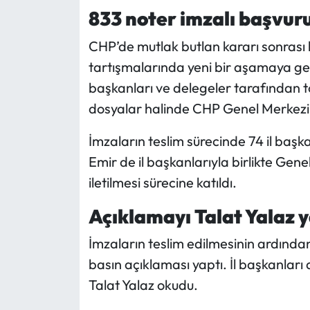
833 noter imzalı başvuru
Mecitözü Haberleri
CHP’de mutlak butlan kararı sonrası
tartışmalarında yeni bir aşamaya geçil
Oğuzlar Haberleri
başkanları ve delegeler tarafından t
Ortaköy Haberleri
dosyalar halinde CHP Genel Merkezi’n
Osmancık Haberleri
İmzaların teslim sürecinde 74 il başk
Emir de il başkanlarıyla birlikte Ge
Otomotiv
iletilmesi sürecine katıldı.
Resmi İlan
Açıklamayı Talat Yalaz y
İmzaların teslim edilmesinin ardınd
Resmi Reklam
basın açıklaması yaptı. İl başkanları
Sağlık
Talat Yalaz okudu.