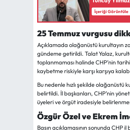
Tuncay Yılmaz’
İçeriği Görüntüle
25 Temmuz vurgusu dikk
Açıklamada olağanüstü kurultayın zam
gündeme getirildi. Talat Yalaz, kuru
toplanmaması halinde CHP’nin tarihind
kaybetme riskiyle karşı karşıya kalab
Bu nedenle hızlı şekilde olağanüstü ku
belirtildi. İl başkanları, CHP’nin yön
üyeleri ve örgüt iradesiyle belirlenme
Özgür Özel ve Ekrem İma
Basın açıklamasının sonunda CHP il b