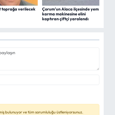
t toprağa verilecek
Çorum'un Alaca ilçesinde yem
karma makinesine elini
kaptıran çiftçi yaralandı
miş bulunuyor ve tüm sorumluluğu üstleniyorsunuz.