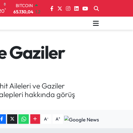
65.130,04
1.2
DOLAR
°
20
47,7106
0.17
EURO
55,1652
0.27
STERLİN
64,4046
0.35
GRAM ALTIN
e Gaziler
6648.99
2.59
BİST100
13.773
-19
t Aileleri ve Gaziler
 talepleri hakkında görüş
-
+
A
A