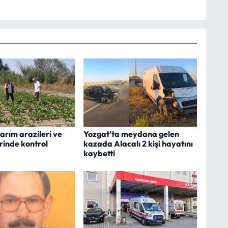
arım arazileri ve
Yozgat’ta meydana gelen
rinde kontrol
kazada Alacalı 2 kişi hayatını
kaybetti