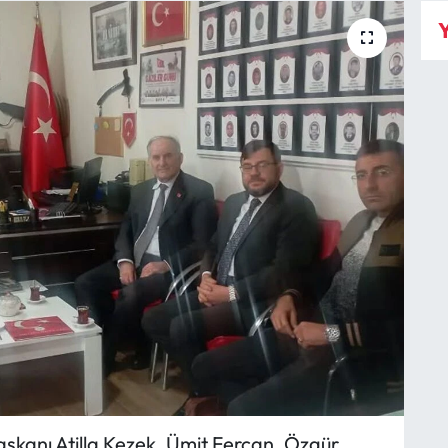
Y
aşkanı Atilla Kezek, Ümit Fercan, Özgür