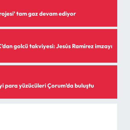
‘Şişme savak projesi’ tam gaz devam ediyor
dan golcü takviyesi: Jesús Ramírez imzayı
iyi para yüzücüleri Çorum’da buluştu