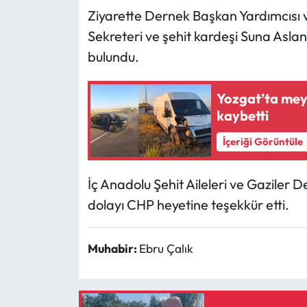
Siyaset
Ziyarette Dernek Başkan Yardımcısı 
Sekreteri ve şehit kardeşi Suna Aslan
Spor
bulundu.
Sungurlu Haberleri
Yozgat’ta meydana gele
Turizm
kaybetti
İçeriği Görüntüle
Uğurludağ Haberleri
Yaşam
İç Anadolu Şehit Aileleri ve Gaziler 
dolayı CHP heyetine teşekkür etti.
Yayla Haber
Muhabir:
Ebru Çalık
Yemek Tarifleri
Yerel Haberler