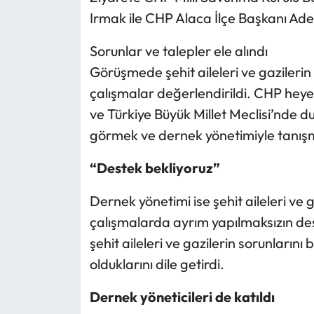
Irmak ile CHP Alaca İlçe Başkanı Ade
Mecitözü Haberleri
Sorunlar ve talepler ele alındı
Oğuzlar Haberleri
Görüşmede şehit aileleri ve gazilerin
çalışmalar değerlendirildi. CHP heye
Ortaköy Haberleri
ve Türkiye Büyük Millet Meclisi’nde du
görmek ve dernek yönetimiyle tanışmak
Osmancık Haberleri
“Destek bekliyoruz”
Otomotiv
Dernek yönetimi ise şehit aileleri ve
Resmi İlan
çalışmalarda ayrım yapılmaksızın des
şehit aileleri ve gazilerin sorunlarını
Resmi Reklam
olduklarını dile getirdi.
Sağlık
Dernek yöneticileri de katıldı