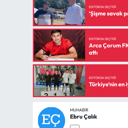
EDITÖRÜN SEÇTIĞI
EDITÖRÜN SEÇTIĞI
Arca Çorum FK’
attı
EDITÖRÜN SEÇTIĞI
Türkiye’nin en 
MUHABIR
Ebru Çalık