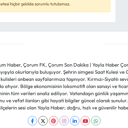
esi hiçbir şekilde sorumlu tutulamaz.
m Haber, Çorum FK, Çorum Son Dakika | Yayla Haber Çorum
layışıyla okurlarıyla buluşuyor. Şehrin simgesi Saat Kulesi 
et kulisleri anbean sayfalarımıza taşınıyor. Kırmızı-Siyahlı s
a atıyor. Bölge ekonomisinin lokomotifi olan sanayi ve ticare
nin tüm verileri analiz ediliyor. Vatandaşın günlük yaşamını
 ve vefat ilanları gibi hayati bilgiler güncel olarak sunulu
çelerin sesi olan Yayla Haber; doğru, hızlı ve güvenilir haber