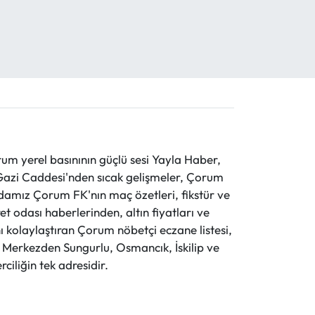
 yerel basınının güçlü sesi Yayla Haber,
ve Gazi Caddesi'nden sıcak gelişmeler, Çorum
evdamız Çorum FK'nın maç özetleri, fikstür ve
t odası haberlerinden, altın fiyatları ve
 kolaylaştıran Çorum nöbetçi eczane listesi,
r. Merkezden Sungurlu, Osmancık, İskilip ve
ciliğin tek adresidir.