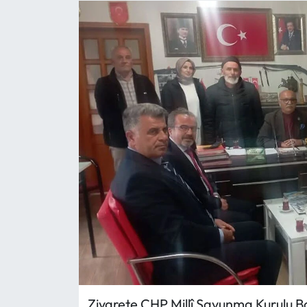
Eğitim
Ekonomi
Güncel
İskilip Haberleri
Kargı Haberleri
Kimdir?
Kültür Sanat
Laçin Haberleri
Ziyarete CHP Millî Savunma Kurulu B
Magazin