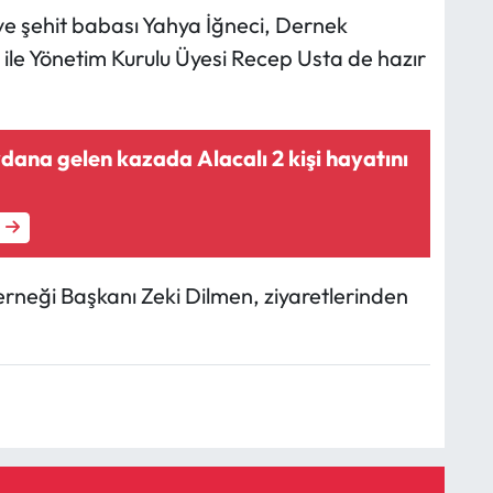
ve şehit babası Yahya İğneci, Dernek
 ile Yönetim Kurulu Üyesi Recep Usta de hazır
n kazada Alacalı 2 kişi hayatını
Derneği Başkanı Zeki Dilmen, ziyaretlerinden