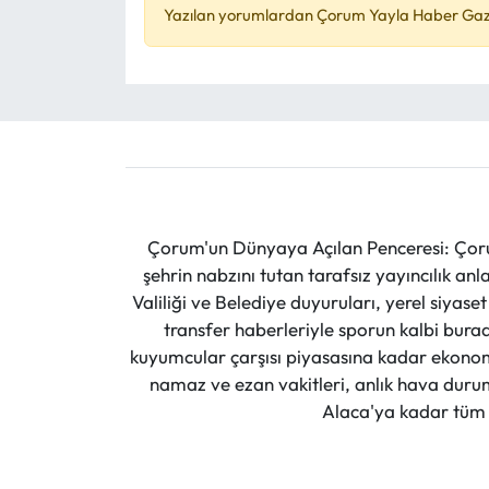
Yazılan yorumlardan Çorum Yayla Haber Gazet
Çorum'un Dünyaya Açılan Penceresi: Çoru
şehrin nabzını tutan tarafsız yayıncılık an
Valiliği ve Belediye duyuruları, yerel siyas
transfer haberleriyle sporun kalbi burad
kuyumcular çarşısı piyasasına kadar ekonomi
namaz ve ezan vakitleri, anlık hava durumu
Alaca'ya kadar tüm il