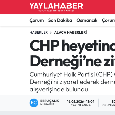
Alaca Haberleri
Çorum Nöbetçi Eczaneler
Çorum
Son Dakika
Osmancık
Çorum
Bayat Haberleri
Çorum Hava Durumu
HABERLER
ALACA HABERLERI
CHP heyetinde
Bilgi - Keşfet Haberleri
Çorum Namaz Vakitleri
Derneği’ne z
Bilim ve Teknoloji
Çorum Trafik Yoğunluk Haritası
Boğazkale Haberleri
TFF 1.Lig Puan Durumu ve Fikstür
Cumhuriyet Halk Partisi (CHP) G
Derneği’ni ziyaret ederek dernek
Çorum Haberleri
Tüm Manşetler
alışverişinde bulundu.
Çorum Son Dakika Haberleri
Son Dakika Haberleri
EBRU ÇALIK
16.05.2026 - 13:04
1 
MUHABIR
YAYINLANMA
OKUNMA
Dodurga Haberleri
Haber Arşivi