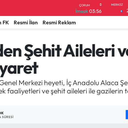
İmsak
03:56
 FK
Resmi İlan
Resmi Reklam
n Şehit Aileleri v
iyaret
enel Merkezi heyeti, İç Anadolu Alaca Şehi
 faaliyetleri ve şehit aileleri ile gazilerin
DK
 SÜRESI