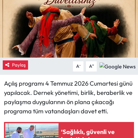
Eğitim
Ekonomi
Güncel
İskilip Haberleri
Paylaş
-
+
A
A
Kargı Haberleri
Açılış programı 4 Temmuz 2026 Cumartesi günü
Kimdir?
yapılacak. Dernek yönetimi, birlik, beraberlik ve
paylaşma duygularının ön plana çıkacağı
Kültür Sanat
programa tüm vatandaşları davet etti.
Laçin Haberleri
‘Sağlıklı, güvenli ve
Magazin