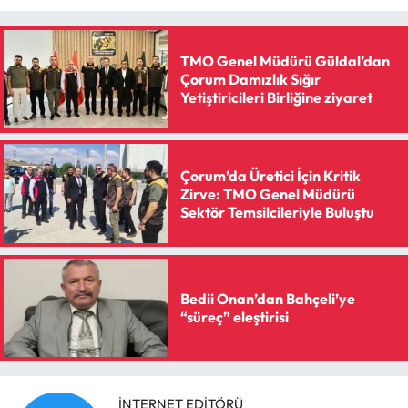
Siyaset
Spor
TMO Genel Müdürü Güldal’dan
Çorum Damızlık Sığır
Yetiştiricileri Birliğine ziyaret
Sungurlu Haberleri
Turizm
Çorum’da Üretici İçin Kritik
Uğurludağ Haberleri
Zirve: TMO Genel Müdürü
Sektör Temsilcileriyle Buluştu
Yaşam
Yayla Haber
Bedii Onan’dan Bahçeli’ye
“süreç” eleştirisi
Yemek Tarifleri
Yerel Haberler
İNTERNET EDITÖRÜ