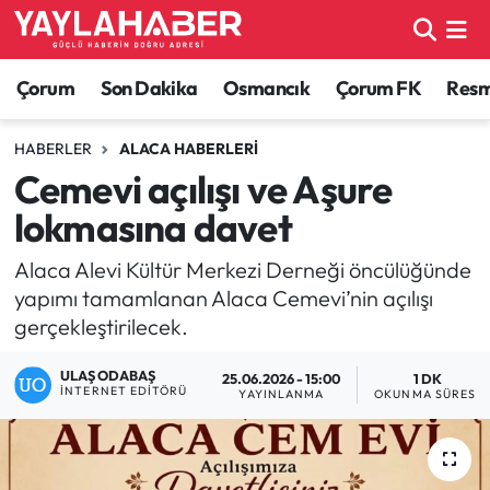
Alaca Haberleri
Çorum Nöbetçi Eczaneler
Çorum
Son Dakika
Osmancık
Çorum FK
Resmi
Bayat Haberleri
Çorum Hava Durumu
HABERLER
ALACA HABERLERI
Cemevi açılışı ve Aşure
Bilgi - Keşfet Haberleri
Çorum Namaz Vakitleri
lokmasına davet
Bilim ve Teknoloji
Çorum Trafik Yoğunluk Haritası
Alaca Alevi Kültür Merkezi Derneği öncülüğünde
yapımı tamamlanan Alaca Cemevi’nin açılışı
Boğazkale Haberleri
TFF 1.Lig Puan Durumu ve Fikstür
gerçekleştirilecek.
Çorum Haberleri
Tüm Manşetler
ULAŞ ODABAŞ
25.06.2026 - 15:00
1 DK
İNTERNET EDITÖRÜ
YAYINLANMA
OKUNMA SÜRESI
Çorum Son Dakika Haberleri
Son Dakika Haberleri
Dodurga Haberleri
Haber Arşivi