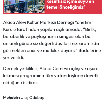
kesintisiz içme suyu en
temel önceliğimiz’
Mecitözü Haberleri
Alaca Alevi Kültür Merkezi Derneği Yönetim
Oğuzlar Haberleri
Kurulu tarafından yapılan açıklamada, “Birlik,
Ortaköy Haberleri
beraberlik ve paylaşmanın simgesi olan bu
anlamlı günde siz değerli dostlarımızı aramızda
Osmancık Haberleri
görmekten onur ve mutluluk duyarız” ifadelerine
yer verildi.
Otomotiv
Dernek yetkilileri, Alaca Cemevi açılışı ve aşure
Resmi İlan
lokması programına tüm vatandaşların davetli
olduğunu bildirdi.
Resmi Reklam
Sağlık
Muhabir:
Ulaş Odabaş