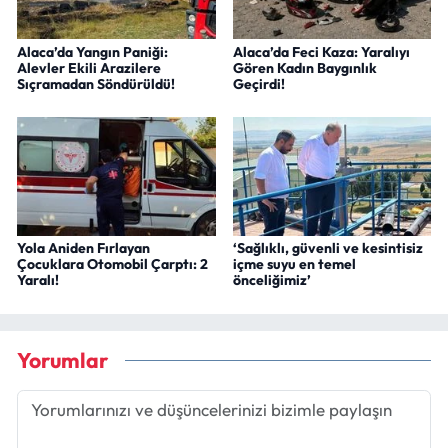
Alaca’da Yangın Paniği:
Alaca’da Feci Kaza: Yaralıyı
Alevler Ekili Arazilere
Gören Kadın Baygınlık
Sıçramadan Söndürüldü!
Geçirdi!
Yola Aniden Fırlayan
‘Sağlıklı, güvenli ve kesintisiz
Çocuklara Otomobil Çarptı: 2
içme suyu en temel
Yaralı!
önceliğimiz’
Yorumlar