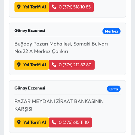
Yol Tarifi Al
0 (376) 518 10 85
Mecitözü Haberleri
Oğuzlar Haberleri
Güney Eczanesi
Merkez
Buğday Pazarı Mahallesi, Somaki Bulvarı
Ortaköy Haberleri
No:22 A Merkez Çankırı
Osmancık Haberleri
Yol Tarifi Al
0 (376) 212 82 80
Otomotiv
Günay Eczanesi
Orta
Resmi İlan
PAZAR MEYDANI ZİRAAT BANKASININ
Resmi Reklam
KARŞISI
Sağlık
Yol Tarifi Al
0 (376) 615 11 10