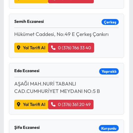
Semih Eczanesi
Çerkeş
Hükümet Caddesi, No:49 E Çerkeş Çankırı
Yol Tarifi Al
0 (376) 766 33 40
Eda Eczanesi
Yapraklı
AŞAĞI MAH.NURİ TABANLI
CAD.CUMHURİYET MEYDANI NO:5 B
Yol Tarifi Al
0 (376) 361 20 49
Şifa Eczanesi
Kurşunlu