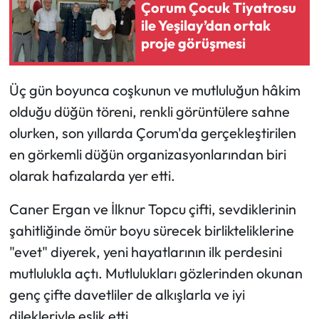
Çorum Çocuk Tiyatrosu
ile Yeşilay’dan ortak
proje görüşmesi
Üç gün boyunca coşkunun ve mutluluğun hâkim
olduğu düğün töreni, renkli görüntülere sahne
olurken, son yıllarda Çorum'da gerçekleştirilen
en görkemli düğün organizasyonlarından biri
olarak hafızalarda yer etti.
Caner Ergan ve İlknur Topcu çifti, sevdiklerinin
şahitliğinde ömür boyu sürecek birlikteliklerine
"evet" diyerek, yeni hayatlarının ilk perdesini
mutlulukla açtı. Mutlulukları gözlerinden okunan
genç çifte davetliler de alkışlarla ve iyi
dilekleriyle eşlik etti.