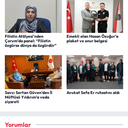
Filistin Atölyesi’nden
Emekli olan Hasan Özuğur’a
Çorum’da panel: “Filistin
plaket ve onur belgesi
özgürse dünya da özgürdür”
Savcı Sertan Güven’den İl
Avukat Sefa Er ruhsatını aldı
Müftüsü Yıldırım’a veda
ziyareti
Yorumlar