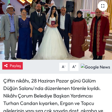
Eğitim
Ekonomi
Güncel
İskilip Haberleri
Kargı Haberleri
Paylaş
-
+
A
A
Kimdir?
Çiftin nikâhı, 28 Haziran Pazar günü Gülüm
Kültür Sanat
Düğün Salonu'nda düzenlenen törenle kıyıldı.
Nikâhı Çorum Belediye Başkan Yardımcısı
Laçin Haberleri
Turhan Candan kıyarken, Ergan ve Topcu
ailelerinin yanı sıra çok sayıda dost, akraba ve
Magazin