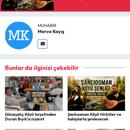
MUHABIR
Merve Kayış
Bunlar da ilginizi çekebilir
Güneyalıç Köyü heyetinden
Şanlıosman Köyü türküler ve
Duran Bıyık’a ziyaret
halaylarla şenlenecek