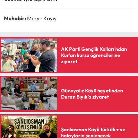
Muhabir:
Merve Kayış
AK Parti Gençlik Kolları’ndan
Kur’an kursu öğrencilerine
ziyaret
Güneyalıç Köyü heyetinden
Duran Bıyık’a ziyaret
Şanlıosman Köyü türküler ve
halaylarla şenlenecek