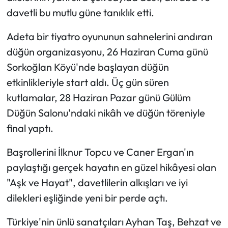
davetli bu mutlu güne tanıklık etti.
Mecitözü Haberleri
Adeta bir tiyatro oyununun sahnelerini andıran
Oğuzlar Haberleri
düğün organizasyonu, 26 Haziran Cuma günü
Sorkoğlan Köyü'nde başlayan düğün
Ortaköy Haberleri
etkinlikleriyle start aldı. Üç gün süren
kutlamalar, 28 Haziran Pazar günü Gülüm
Osmancık Haberleri
Düğün Salonu'ndaki nikâh ve düğün töreniyle
final yaptı.
Otomotiv
Başrollerini İlknur Topcu ve Caner Ergan'ın
Resmi İlan
paylaştığı gerçek hayatın en güzel hikâyesi olan
Resmi Reklam
"Aşk ve Hayat", davetlilerin alkışları ve iyi
dilekleri eşliğinde yeni bir perde açtı.
Sağlık
Türkiye'nin ünlü sanatçıları Ayhan Taş, Behzat ve