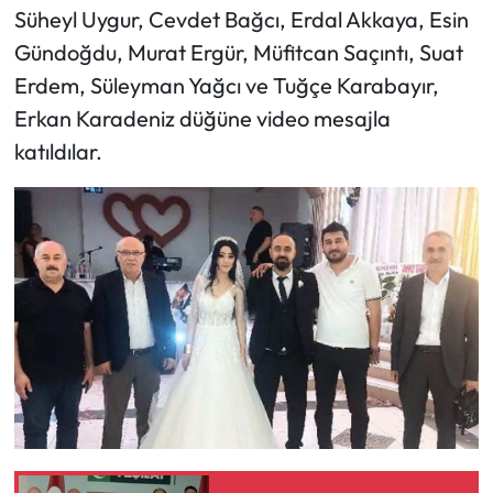
Siyaset
Süheyl Uygur, Cevdet Bağcı, Erdal Akkaya, Esin
Gündoğdu, Murat Ergür, Müfitcan Saçıntı, Suat
Spor
Erdem, Süleyman Yağcı ve Tuğçe Karabayır,
Erkan Karadeniz düğüne video mesajla
Sungurlu Haberleri
katıldılar.
Turizm
Uğurludağ Haberleri
Yaşam
Yayla Haber
Yemek Tarifleri
Yerel Haberler