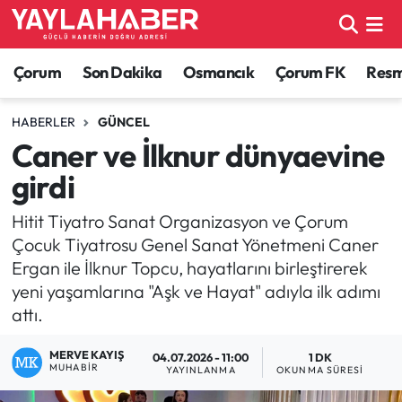
Alaca Haberleri
Çorum Nöbetçi Eczaneler
Çorum
Son Dakika
Osmancık
Çorum FK
Resmi
Bayat Haberleri
Çorum Hava Durumu
HABERLER
GÜNCEL
Caner ve İlknur dünyaevine
Bilgi - Keşfet Haberleri
Çorum Namaz Vakitleri
girdi
Bilim ve Teknoloji
Çorum Trafik Yoğunluk Haritası
Hitit Tiyatro Sanat Organizasyon ve Çorum
Çocuk Tiyatrosu Genel Sanat Yönetmeni Caner
Boğazkale Haberleri
TFF 1.Lig Puan Durumu ve Fikstür
Ergan ile İlknur Topcu, hayatlarını birleştirerek
yeni yaşamlarına "Aşk ve Hayat" adıyla ilk adımı
Çorum Haberleri
Tüm Manşetler
attı.
Çorum Son Dakika Haberleri
Son Dakika Haberleri
MERVE KAYIŞ
04.07.2026 - 11:00
1 DK
MUHABIR
YAYINLANMA
OKUNMA SÜRESI
Dodurga Haberleri
Haber Arşivi