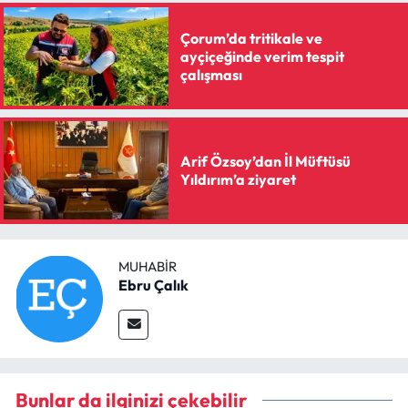
Çorum’da tritikale ve
ayçiçeğinde verim tespit
çalışması
Arif Özsoy’dan İl Müftüsü
Yıldırım’a ziyaret
MUHABIR
Ebru Çalık
Bunlar da ilginizi çekebilir