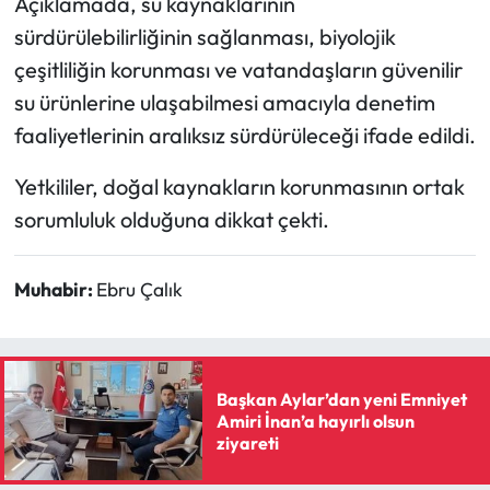
Açıklamada, su kaynaklarının
sürdürülebilirliğinin sağlanması, biyolojik
çeşitliliğin korunması ve vatandaşların güvenilir
su ürünlerine ulaşabilmesi amacıyla denetim
faaliyetlerinin aralıksız sürdürüleceği ifade edildi.
Yetkililer, doğal kaynakların korunmasının ortak
sorumluluk olduğuna dikkat çekti.
Muhabir:
Ebru Çalık
Başkan Aylar’dan yeni Emniyet
Amiri İnan’a hayırlı olsun
ziyareti