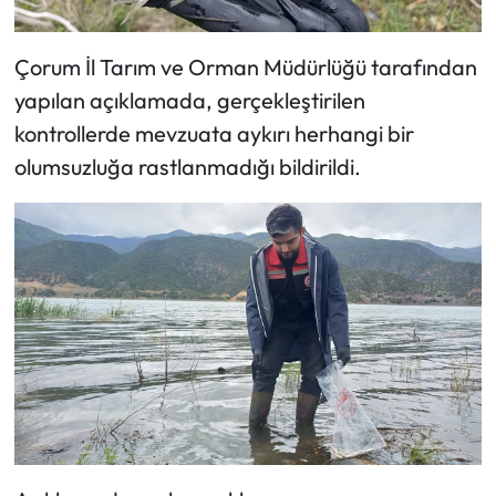
Siyaset
Spor
Çorum İl Tarım ve Orman Müdürlüğü tarafından
yapılan açıklamada, gerçekleştirilen
Sungurlu Haberleri
kontrollerde mevzuata aykırı herhangi bir
olumsuzluğa rastlanmadığı bildirildi.
Turizm
Uğurludağ Haberleri
Yaşam
Yayla Haber
Yemek Tarifleri
Yerel Haberler