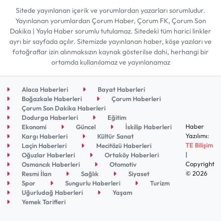
Sitede yayınlanan içerik ve yorumlardan yazarları sorumludur.
Yayınlanan yorumlardan Çorum Haber, Çorum FK, Çorum Son
Dakika | Yayla Haber sorumlu tutulamaz. Sitedeki tüm harici linkler
ayrı bir sayfada açılır. Sitemizde yayınlanan haber, köşe yazıları ve
fotoğraflar izin alınmaksızın kaynak gösterilse dahi, herhangi bir
ortamda kullanılamaz ve yayınlanamaz
Alaca Haberleri
Bayat Haberleri
Boğazkale Haberleri
Çorum Haberleri
Çorum Son Dakika Haberleri
Dodurga Haberleri
Eğitim
Haber
Ekonomi
Güncel
İskilip Haberleri
Yazılımı:
Kargı Haberleri
Kültür Sanat
TE Bilişim
Laçin Haberleri
Mecitözü Haberleri
|
Oğuzlar Haberleri
Ortaköy Haberleri
Copyright
Osmancık Haberleri
Otomotiv
© 2026
Resmi İlan
Sağlık
Siyaset
Spor
Sungurlu Haberleri
Turizm
Uğurludağ Haberleri
Yaşam
Yemek Tarifleri