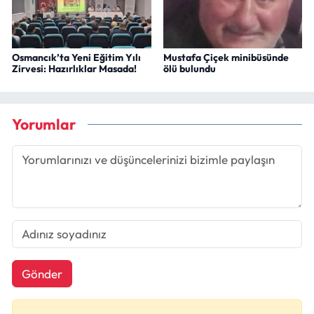
Osmancık’ta Yeni Eğitim Yılı
Mustafa Çiçek minibüsünde
Zirvesi: Hazırlıklar Masada!
ölü bulundu
Yorumlar
Gönder