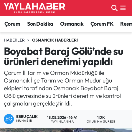
Alaca Haberleri
Çorum Nöbetçi Eczaneler
Çorum
Son Dakika
Osmancık
Çorum FK
Resmi
Bayat Haberleri
Çorum Hava Durumu
HABERLER
OSMANCIK HABERLERI
Boyabat Baraj Gölü’nde su
Bilgi - Keşfet Haberleri
Çorum Namaz Vakitleri
ürünleri denetimi yapıldı
Bilim ve Teknoloji
Çorum Trafik Yoğunluk Haritası
Çorum İl Tarım ve Orman Müdürlüğü ile
Osmancık İlçe Tarım ve Orman Müdürlüğü
Boğazkale Haberleri
TFF 1.Lig Puan Durumu ve Fikstür
ekipleri tarafından Osmancık Boyabat Baraj
Gölü çevresinde su ürünleri denetim ve kontrol
Çorum Haberleri
Tüm Manşetler
çalışmaları gerçekleştirildi.
Çorum Son Dakika Haberleri
Son Dakika Haberleri
EBRU ÇALIK
18.05.2026 - 16:41
1 DK
MUHABIR
YAYINLANMA
OKUNMA SÜRESI
Dodurga Haberleri
Haber Arşivi