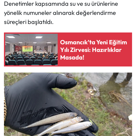
Denetimler kapsamında su ve su ürünlerine
yönelik numuneler alınarak değerlendirme
Mecitözü Haberleri
süreçleri başlatıldı.
Oğuzlar Haberleri
Osmancık’ta Yeni Eğitim
Ortaköy Haberleri
Yılı Zirvesi: Hazırlıklar
Masada!
Osmancık Haberleri
Otomotiv
Resmi İlan
Resmi Reklam
Sağlık