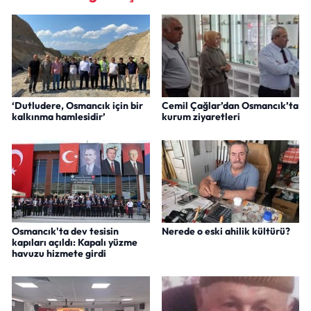
‘Dutludere, Osmancık için bir
Cemil Çağlar’dan Osmancık’ta
kalkınma hamlesidir’
kurum ziyaretleri
Osmancık'ta dev tesisin
Nerede o eski ahilik kültürü?
kapıları açıldı: Kapalı yüzme
havuzu hizmete girdi