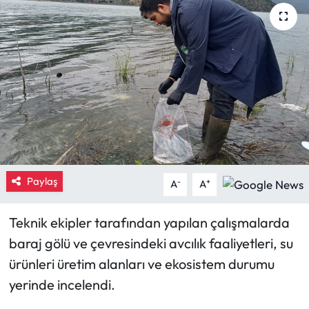
Eğitim
Ekonomi
Güncel
İskilip Haberleri
Kargı Haberleri
Paylaş
-
+
A
A
Kimdir?
Teknik ekipler tarafından yapılan çalışmalarda
Kültür Sanat
baraj gölü ve çevresindeki avcılık faaliyetleri, su
ürünleri üretim alanları ve ekosistem durumu
Laçin Haberleri
yerinde incelendi.
Magazin