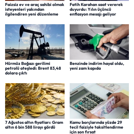
Faizsiz ev ve araç sahibi olmak
Fatih Karahan saat vererek
isteyenleri yakından
duyurdu: Yılın üçüncü
ilgilendiren yeni düzenleme
enflasyon mesajı geliyor
Hürmüz Boğazı gerilimi
Benzinde indirim hayal oldu,
petrolü ateşledi: Brent 83,48
yeni zam kapıda
dolara çıktı
7 Ağustos altın fiyatları: Gram
Kamu borçlarında yüzde 29
altın 6 bin 588 lirayı gördü
tecil faiziyle taksitlendirme
için son fırsat