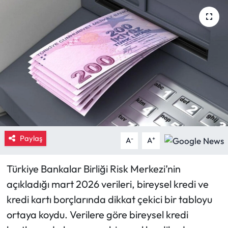
Eğitim
Ekonomi
Güncel
İskilip Haberleri
Kargı Haberleri
Paylaş
-
+
A
A
Kimdir?
Türkiye Bankalar Birliği Risk Merkezi’nin
Kültür Sanat
açıkladığı mart 2026 verileri, bireysel kredi ve
kredi kartı borçlarında dikkat çekici bir tabloyu
Laçin Haberleri
ortaya koydu. Verilere göre bireysel kredi
Magazin