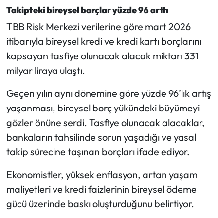
Siyaset
Takipteki bireysel borçlar yüzde 96 arttı
TBB Risk Merkezi verilerine göre mart 2026
Spor
itibarıyla bireysel kredi ve kredi kartı borçlarını
Sungurlu Haberleri
kapsayan tasfiye olunacak alacak miktarı 331
milyar liraya ulaştı.
Turizm
Geçen yılın aynı dönemine göre yüzde 96’lık artış
Uğurludağ Haberleri
yaşanması, bireysel borç yükündeki büyümeyi
gözler önüne serdi. Tasfiye olunacak alacaklar,
Yaşam
bankaların tahsilinde sorun yaşadığı ve yasal
takip sürecine taşınan borçları ifade ediyor.
Yayla Haber
Ekonomistler, yüksek enflasyon, artan yaşam
Yemek Tarifleri
maliyetleri ve kredi faizlerinin bireysel ödeme
Yerel Haberler
gücü üzerinde baskı oluşturduğunu belirtiyor.