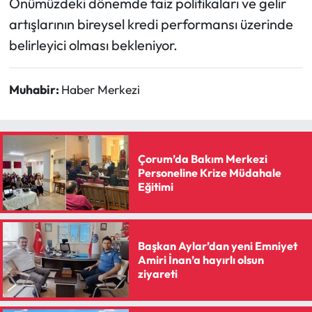
Önümüzdeki dönemde faiz politikaları ve gelir
artışlarının bireysel kredi performansı üzerinde
belirleyici olması bekleniyor.
Muhabir:
Haber Merkezi
Çorum’da Bakım Merkezi
Personeline Krize Müdahale
Eğitimi
Başkan Aylar’dan yeni Emniyet
Amiri İnan’a hayırlı olsun
ziyareti