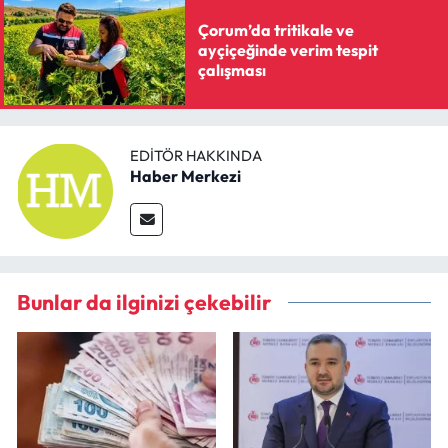
Çorum’da tritikale ve
ayçiçeğinde verim tespit
çalışması
EDITÖR HAKKINDA
Haber Merkezi
Bunlar da ilginizi çekebilir