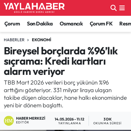
Alaca Haberleri
Çorum Nöbetçi Eczaneler
Çorum
Son Dakika
Osmancık
Çorum FK
Resmi
Bayat Haberleri
Çorum Hava Durumu
HABERLER
EKONOMI
Bireysel borçlarda %96’lık
Bilgi - Keşfet Haberleri
Çorum Namaz Vakitleri
sıçrama: Kredi kartları
Bilim ve Teknoloji
Çorum Trafik Yoğunluk Haritası
alarm veriyor
Boğazkale Haberleri
TFF 1.Lig Puan Durumu ve Fikstür
TBB Mart 2026 verileri borç yükünün %96
arttığını gösteriyor. 331 milyar liraya ulaşan
Çorum Haberleri
Tüm Manşetler
takibe düşen alacaklar, hane halkı ekonomisinde
yeni bir dönem başlattı.
Çorum Son Dakika Haberleri
Son Dakika Haberleri
HABER MERKEZI
14.05.2026 - 11:12
3 DK
EDITÖR
YAYINLANMA
OKUNMA SÜRESI
Dodurga Haberleri
Haber Arşivi