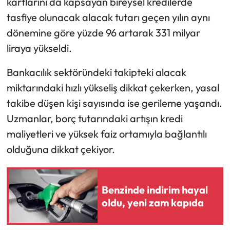
kartlarını da kapsayan bireysel kredilerde
tasfiye olunacak alacak tutarı geçen yılın aynı
Mecitözü Haberleri
dönemine göre yüzde 96 artarak 331 milyar
liraya yükseldi.
Oğuzlar Haberleri
Bankacılık sektöründeki takipteki alacak
Ortaköy Haberleri
miktarındaki hızlı yükseliş dikkat çekerken, yasal
takibe düşen kişi sayısında ise gerileme yaşandı.
Osmancık Haberleri
Uzmanlar, borç tutarındaki artışın kredi
Otomotiv
maliyetleri ve yüksek faiz ortamıyla bağlantılı
olduğuna dikkat çekiyor.
Resmi İlan
Resmi Reklam
Benzinde indirim hayal
oldu, yeni zam kapıda
Sağlık