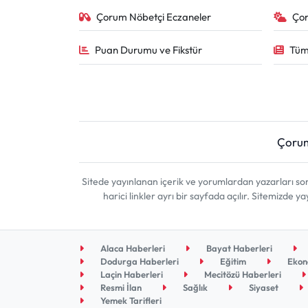
Çorum Nöbetçi Eczaneler
Ço
Puan Durumu ve Fikstür
Tüm
Çoru
Sitede yayınlanan içerik ve yorumlardan yazarları 
harici linkler ayrı bir sayfada açılır. Sitemizde
Alaca Haberleri
Bayat Haberleri
Dodurga Haberleri
Eğitim
Ekon
Laçin Haberleri
Mecitözü Haberleri
Resmi İlan
Sağlık
Siyaset
Yemek Tarifleri