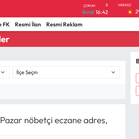
2
İkindi
16:42
 FK
Resmi İlan
Resmi Reklam
ler
B
Pazar nöbetçi eczane adres,