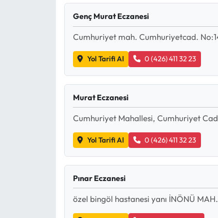
Genç Murat Eczanesi
Eğitim
Cumhuriyet mah. Cumhuriyetcad. No:1
Ekonomi
Yol Tarifi Al
0 (426) 411 32 23
Güncel
İskilip Haberleri
Murat Eczanesi
Kargı Haberleri
Cumhuriyet Mahallesi, Cumhuriyet Cad
Yol Tarifi Al
0 (426) 411 32 23
Kimdir?
Kültür Sanat
Pınar Eczanesi
Laçin Haberleri
özel bingöl hastanesi yanı İNÖNÜ MAH
Magazin