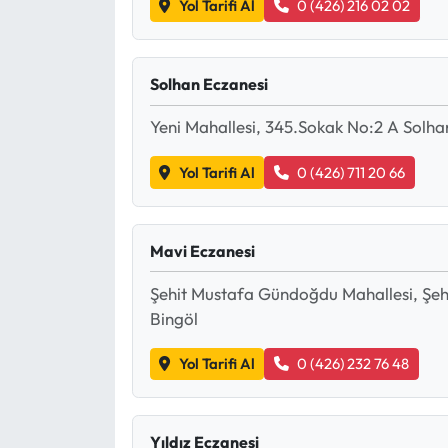
Yol Tarifi Al
0 (426) 216 02 02
Mecitözü Haberleri
Solhan Eczanesi
Oğuzlar Haberleri
Yeni Mahallesi, 345.Sokak No:2 A Solha
Ortaköy Haberleri
Yol Tarifi Al
0 (426) 711 20 66
Osmancık Haberleri
Otomotiv
Mavi Eczanesi
Şehit Mustafa Gündoğdu Mahallesi, Şe
Resmi İlan
Bingöl
Resmi Reklam
Yol Tarifi Al
0 (426) 232 76 48
Sağlık
Yıldız Eczanesi