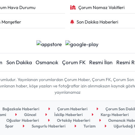
rum Hava Durumu
Çorum Namaz Vakitleri
 Manşetler
Son Dakika Haberleri
m
Son Dakika
Osmancık
Çorum FK
Resmi İlan
Resmi 
sorumludur. Yayınlanan yorumlardan Çorum Haber, Çorum FK, Çorum Son D
 yayınlanan haber, köşe yazıları ve fotoğraflar izin alınmaksızın kaynak gös
yayınlanamaz
Boğazkale Haberleri
Çorum Haberleri
Çorum Son Dakik
omi
Güncel
İskilip Haberleri
Kargı Haberleri
Oğuzlar Haberleri
Ortaköy Haberleri
Osmancık Habe
Spor
Sungurlu Haberleri
Turizm
Uğurludağ H