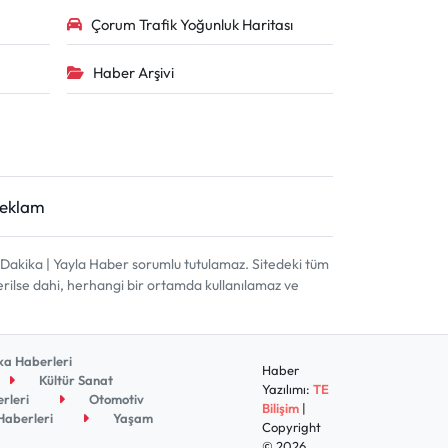
Çorum Trafik Yoğunluk Haritası
Haber Arşivi
Reklam
akika | Yayla Haber sorumlu tutulamaz. Sitedeki tüm
terilse dahi, herhangi bir ortamda kullanılamaz ve
a Haberleri
Haber
Kültür Sanat
Yazılımı:
TE
rleri
Otomotiv
Bilişim
|
aberleri
Yaşam
Copyright
© 2026