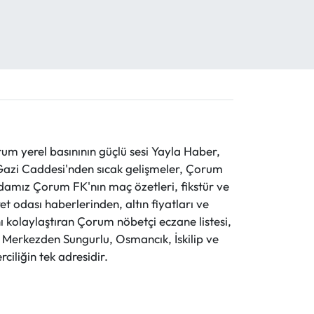
 yerel basınının güçlü sesi Yayla Haber,
ve Gazi Caddesi'nden sıcak gelişmeler, Çorum
evdamız Çorum FK'nın maç özetleri, fikstür ve
t odası haberlerinden, altın fiyatları ve
 kolaylaştıran Çorum nöbetçi eczane listesi,
r. Merkezden Sungurlu, Osmancık, İskilip ve
ciliğin tek adresidir.