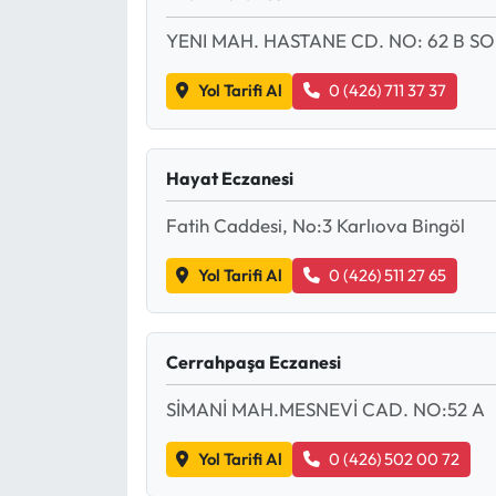
Siyaset
YENI MAH. HASTANE CD. NO: 62 B S
Spor
Yol Tarifi Al
0 (426) 711 37 37
Sungurlu Haberleri
Turizm
Hayat Eczanesi
Fatih Caddesi, No:3 Karlıova Bingöl
Uğurludağ Haberleri
Yol Tarifi Al
0 (426) 511 27 65
Yaşam
Yayla Haber
Cerrahpaşa Eczanesi
Yemek Tarifleri
SİMANİ MAH.MESNEVİ CAD. NO:52 A
Yerel Haberler
Yol Tarifi Al
0 (426) 502 00 72