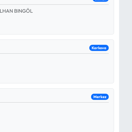
OLHAN BINGÖL
Karlıova
Merkez