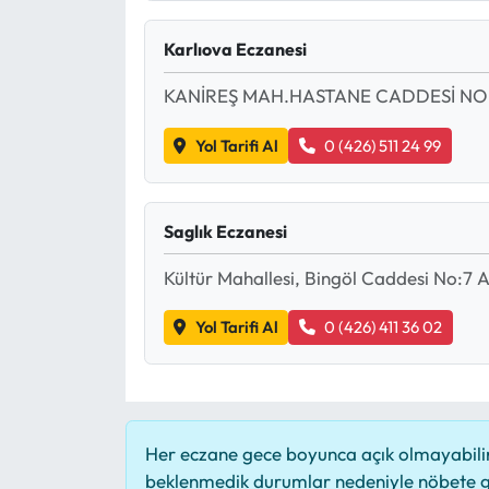
Karlıova Eczanesi
KANİREŞ MAH.HASTANE CADDESİ NO:
Yol Tarifi Al
0 (426) 511 24 99
Saglık Eczanesi
Kültür Mahallesi, Bingöl Caddesi No:7 
Yol Tarifi Al
0 (426) 411 36 02
Her eczane gece boyunca açık olmayabilir,
beklenmedik durumlar nedeniyle nöbete g