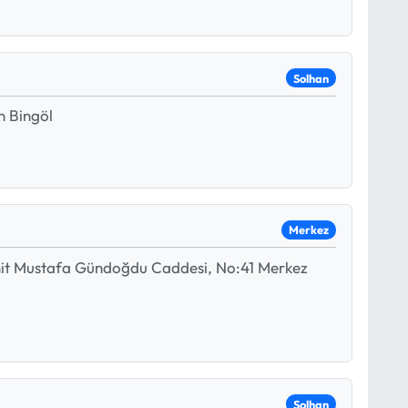
Solhan
n Bingöl
Merkez
hit Mustafa Gündoğdu Caddesi, No:41 Merkez
Solhan