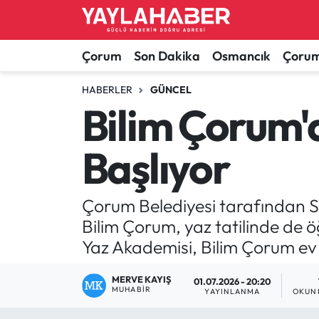
Alaca Haberleri
Çorum Nöbetçi Eczaneler
Çorum
Son Dakika
Osmancık
Çorum
Bayat Haberleri
Çorum Hava Durumu
HABERLER
GÜNCEL
Bilim Çorum
Bilgi - Keşfet Haberleri
Çorum Namaz Vakitleri
Başlıyor
Bilim ve Teknoloji
Çorum Trafik Yoğunluk Haritası
Boğazkale Haberleri
TFF 1.Lig Puan Durumu ve Fikstür
Çorum Belediyesi tarafından San
Bilim Çorum, yaz tatilinde de ö
Çorum Haberleri
Tüm Manşetler
Yaz Akademisi, Bilim Çorum ev sa
Çorum Son Dakika Haberleri
Son Dakika Haberleri
MERVE KAYIŞ
01.07.2026 - 20:20
MUHABIR
YAYINLANMA
OKUN
Dodurga Haberleri
Haber Arşivi