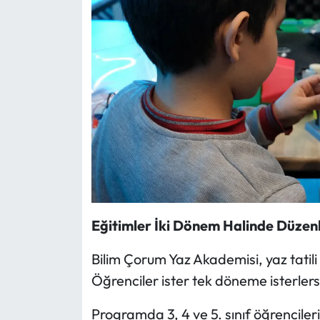
Siyaset
Spor
Sungurlu Haberleri
Turizm
Uğurludağ Haberleri
Yaşam
Yayla Haber
Eğitimler İki Dönem Halinde Düzen
Bilim Çorum Yaz Akademisi, yaz tatili
Yemek Tarifleri
Öğrenciler ister tek döneme isterler
Yerel Haberler
Programda 3, 4 ve 5. sınıf öğrencileri b