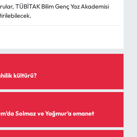
aşvurular, TÜBİTAK Bilim Genç Yaz Akademisi
irilebilecek.
hilik kültürü?
rum’da Solmaz ve Yağmur’a emanet