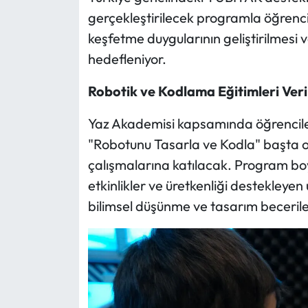
gerçekleştirilecek programla öğrencil
Mecitözü Haberleri
keşfetme duygularının geliştirilmesi 
hedefleniyor.
Oğuzlar Haberleri
Robotik ve Kodlama Eğitimleri Veri
Ortaköy Haberleri
Yaz Akademisi kapsamında öğrenciler 
Osmancık Haberleri
"Robotunu Tasarla ve Kodla" başta ol
çalışmalarına katılacak. Program boyu
Otomotiv
etkinlikler ve üretkenliği destekley
bilimsel düşünme ve tasarım beceriler
Resmi İlan
Resmi Reklam
Sağlık