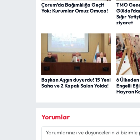
Çorum’da Bağımlılığa Geçit
TMO Gene
Yok: Kurumlar Omuz Omuza!
Güldal’da
Sığır Yetişt
ziyaret
Başkan Aşgın duyurdu! 15 Yeni
6 Ülkeden
Saha ve 2 Kapalı Salon Yolda!
Engelli Eğ
Hayran Ka
Yorumlar