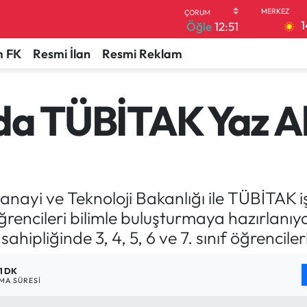
1
Öğle
12:51
 FK
Resmi İlan
Resmi Reklam
'da TÜBİTAK Yaz A
ayi ve Teknoloji Bakanlığı ile TÜBİTAK iş
ğrencileri bilimle buluşturmaya hazırlanıy
hipliğinde 3, 4, 5, 6 ve 7. sınıf öğrencile
1 DK
MA SÜRESI