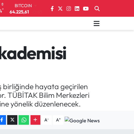
DOLAR
°
4
47,7143
0.16
EURO
55,0317
-0.02
STERLİN
64,2463
0.07
GRAM ALTIN
kademisi
6510.40
0.45
BİST100
13.799
70
BITCOIN
64.225,61
-0.63
 birliğinde hayata geçirilen
or. TÜBİTAK Bilim Merkezleri
rine yönelik düzenlenecek.
-
+
A
A