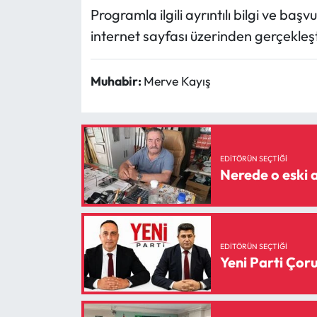
Programla ilgili ayrıntılı bilgi ve b
internet sayfası üzerinden gerçekleşt
Muhabir:
Merve Kayış
EDITÖRÜN SEÇTIĞI
Nerede o eski a
EDITÖRÜN SEÇTIĞI
Yeni Parti Ço