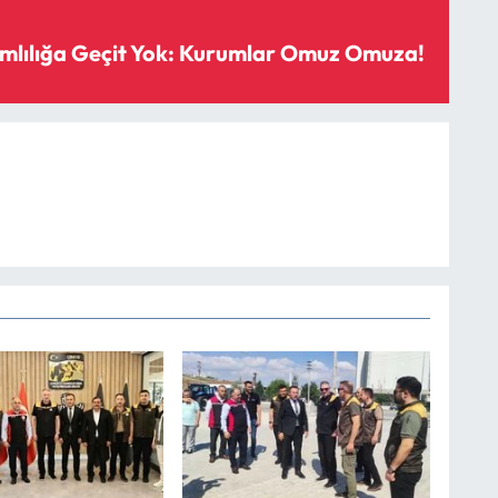
mlılığa Geçit Yok: Kurumlar Omuz Omuza!