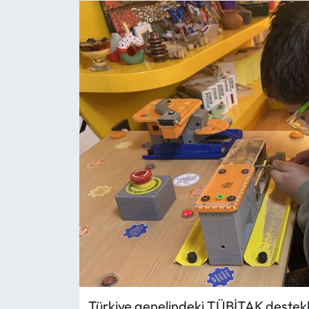
Eğitim
Ekonomi
Güncel
İskilip Haberleri
Kargı Haberleri
Kimdir?
Kültür Sanat
Laçin Haberleri
Türkiye genelindeki TÜBİTAK destekli
Magazin