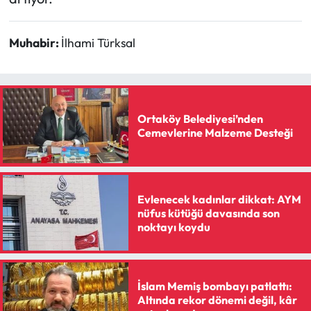
Siyaset
Spor
Muhabir:
İlhami Türksal
Sungurlu Haberleri
Turizm
Ortaköy Belediyesi’nden
Cemevlerine Malzeme Desteği
Uğurludağ Haberleri
Yaşam
Evlenecek kadınlar dikkat: AYM
nüfus kütüğü davasında son
Yayla Haber
noktayı koydu
Yemek Tarifleri
İslam Memiş bombayı patlattı:
Yerel Haberler
Altında rekor dönemi değil, kâr