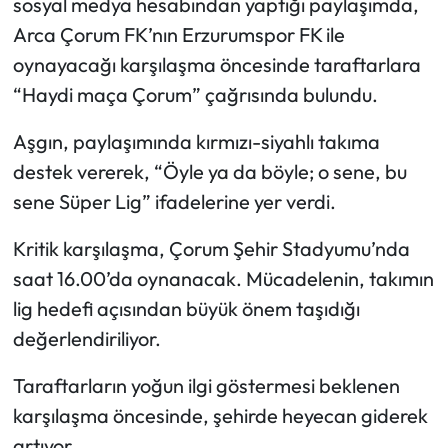
sosyal medya hesabından yaptığı paylaşımda,
Arca Çorum FK’nın Erzurumspor FK ile
Mecitözü Haberleri
oynayacağı karşılaşma öncesinde taraftarlara
“Haydi maça Çorum” çağrısında bulundu.
Oğuzlar Haberleri
Aşgın, paylaşımında kırmızı-siyahlı takıma
Ortaköy Haberleri
destek vererek, “Öyle ya da böyle; o sene, bu
Osmancık Haberleri
sene Süper Lig” ifadelerine yer verdi.
Kritik karşılaşma, Çorum Şehir Stadyumu’nda
Otomotiv
saat 16.00’da oynanacak. Mücadelenin, takımın
Resmi İlan
lig hedefi açısından büyük önem taşıdığı
değerlendiriliyor.
Resmi Reklam
Taraftarların yoğun ilgi göstermesi beklenen
Sağlık
karşılaşma öncesinde, şehirde heyecan giderek
artıyor.