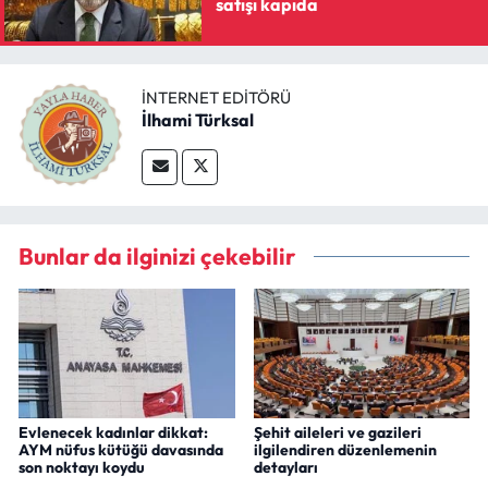
satışı kapıda
İNTERNET EDITÖRÜ
İlhami Türksal
Bunlar da ilginizi çekebilir
Evlenecek kadınlar dikkat:
Şehit aileleri ve gazileri
AYM nüfus kütüğü davasında
ilgilendiren düzenlemenin
son noktayı koydu
detayları