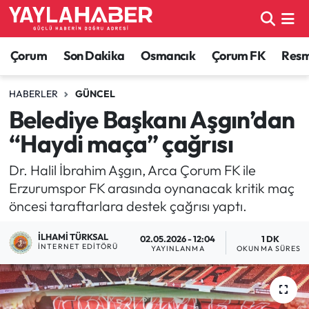
Alaca Haberleri
Çorum Nöbetçi Eczaneler
Çorum
Son Dakika
Osmancık
Çorum FK
Resmi
Bayat Haberleri
Çorum Hava Durumu
HABERLER
GÜNCEL
Belediye Başkanı Aşgın’dan
Bilgi - Keşfet Haberleri
Çorum Namaz Vakitleri
“Haydi maça” çağrısı
Bilim ve Teknoloji
Çorum Trafik Yoğunluk Haritası
Dr. Halil İbrahim Aşgın, Arca Çorum FK ile
Erzurumspor FK arasında oynanacak kritik maç
Boğazkale Haberleri
TFF 1.Lig Puan Durumu ve Fikstür
öncesi taraftarlara destek çağrısı yaptı.
Çorum Haberleri
Tüm Manşetler
İLHAMI TÜRKSAL
02.05.2026 - 12:04
1 DK
İNTERNET EDITÖRÜ
YAYINLANMA
OKUNMA SÜRESI
Çorum Son Dakika Haberleri
Son Dakika Haberleri
Dodurga Haberleri
Haber Arşivi