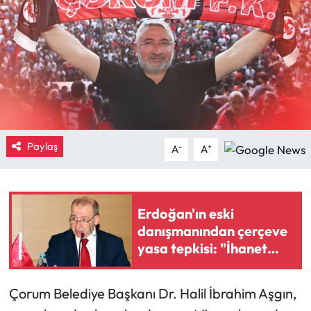
Eğitim
Ekonomi
Güncel
İskilip Haberleri
Paylaş
-
+
A
A
Kargı Haberleri
Kimdir?
Erdoğan'ın eski
danışmanından çerçeve
Kültür Sanat
yasa tepkisi: "İhanet
belgesi"
Laçin Haberleri
Çorum Belediye Başkanı Dr. Halil İbrahim Aşgın,
Magazin