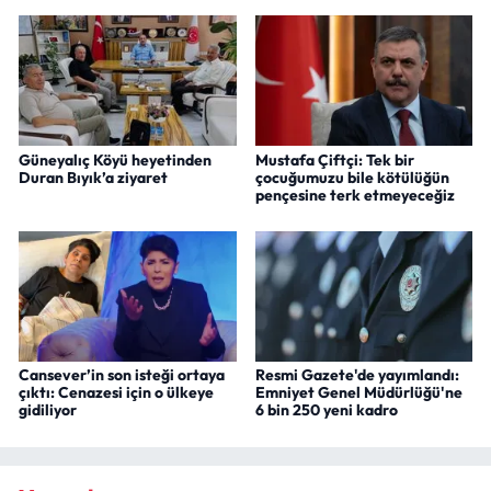
Güneyalıç Köyü heyetinden
Mustafa Çiftçi: Tek bir
Duran Bıyık’a ziyaret
çocuğumuzu bile kötülüğün
pençesine terk etmeyeceğiz
Cansever’in son isteği ortaya
Resmi Gazete'de yayımlandı:
çıktı: Cenazesi için o ülkeye
Emniyet Genel Müdürlüğü'ne
gidiliyor
6 bin 250 yeni kadro