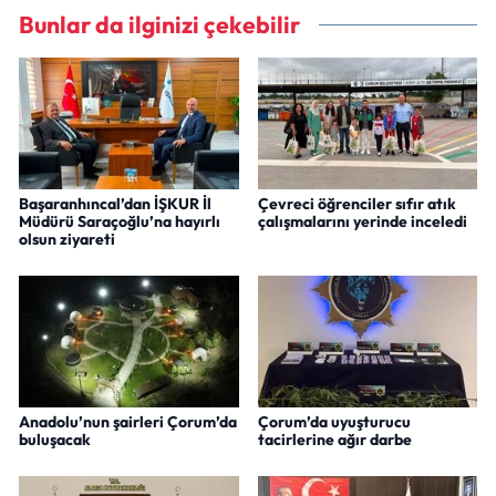
Bunlar da ilginizi çekebilir
Başaranhıncal’dan İŞKUR İl
Çevreci öğrenciler sıfır atık
Müdürü Saraçoğlu’na hayırlı
çalışmalarını yerinde inceledi
olsun ziyareti
Anadolu’nun şairleri Çorum’da
Çorum’da uyuşturucu
buluşacak
tacirlerine ağır darbe