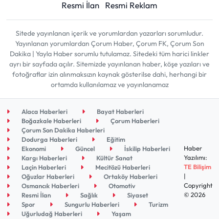
Resmi İlan
Resmi Reklam
Sitede yayınlanan içerik ve yorumlardan yazarları sorumludur.
Yayınlanan yorumlardan Çorum Haber, Çorum FK, Çorum Son
Dakika | Yayla Haber sorumlu tutulamaz. Sitedeki tüm harici linkler
ayrı bir sayfada açılır. Sitemizde yayınlanan haber, köşe yazıları ve
fotoğraflar izin alınmaksızın kaynak gösterilse dahi, herhangi bir
ortamda kullanılamaz ve yayınlanamaz
Alaca Haberleri
Bayat Haberleri
Boğazkale Haberleri
Çorum Haberleri
Çorum Son Dakika Haberleri
Dodurga Haberleri
Eğitim
Haber
Ekonomi
Güncel
İskilip Haberleri
Yazılımı:
Kargı Haberleri
Kültür Sanat
TE Bilişim
Laçin Haberleri
Mecitözü Haberleri
|
Oğuzlar Haberleri
Ortaköy Haberleri
Copyright
Osmancık Haberleri
Otomotiv
© 2026
Resmi İlan
Sağlık
Siyaset
Spor
Sungurlu Haberleri
Turizm
Uğurludağ Haberleri
Yaşam