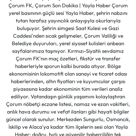
Çorum FK, Çorum Son Dakika | Yayla Haber Çorum
yerel basınının güçlü sesi Yayla Haber, şehrin nabzını
tutan tarafsız yayıncılık anlayışıyla okurlarıyla
buluşuyor. Şehrin simgesi Saat Kulesi ve Gazi
Caddesi'nden sıcak gelişmeler, Çorum Valiliği ve
Belediye duyuruları, yerel siyaset kulisleri anbean
sayfalarımıza taşınıyor. Kırmızı-Siyahlı sevdamız
Çorum FK'nın maç özetleri, fikstür ve transfer
haberleriyle sporun kalbi burada atıyor. Bölge
ekonomisinin lokomotifi olan sanayi ve ticaret odası
haberlerinden, altın fiyatları ve kuyumcular çarşısı
piyasasına kadar ekonominin tüm verileri analiz
ediliyor. Vatandaşın günlük yaşamını kolaylaştıran
Çorum nöbetçi eczane listesi, namaz ve ezan vakitleri,
anlık hava durumu ve vefat ilanları gibi hayati bilgiler
güncel olarak sunulur. Merkezden Sungurlu, Osmancık,
İskilip ve Alaca'ya kadar tüm ilçelerin sesi olan Yayla
Haber; doğru, hızlı ve güvenilir haberciliğin tek