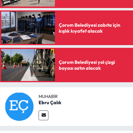
Siyaset
Spor
Çorum Belediyesi zabıta için
kışlık kıyafet alacak
Sungurlu Haberleri
Turizm
Çorum Belediyesi yol çizgi
Uğurludağ Haberleri
boyası satın alacak
Yaşam
Yayla Haber
MUHABIR
Ebru Çalık
Yemek Tarifleri
Yerel Haberler