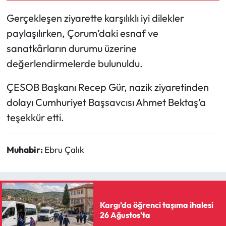
Gerçekleşen ziyarette karşılıklı iyi dilekler
Mecitözü Haberleri
paylaşılırken, Çorum’daki esnaf ve
sanatkârların durumu üzerine
Oğuzlar Haberleri
değerlendirmelerde bulunuldu.
Ortaköy Haberleri
ÇESOB Başkanı Recep Gür, nazik ziyaretinden
Osmancık Haberleri
dolayı Cumhuriyet Başsavcısı Ahmet Bektaş’a
teşekkür etti.
Otomotiv
Muhabir:
Ebru Çalık
Resmi İlan
Resmi Reklam
Sağlık
Kargı’da öğrenci taşıma ihalesi
26 Ağustos’ta