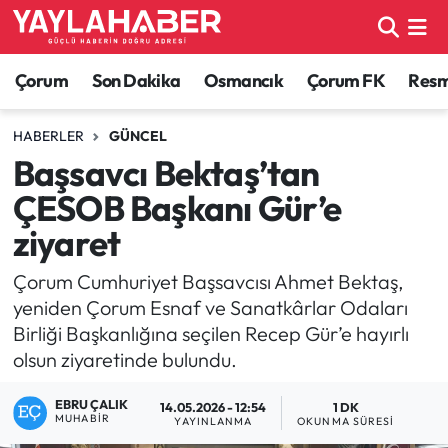
Alaca Haberleri
Çorum Nöbetçi Eczaneler
Çorum
Son Dakika
Osmancık
Çorum FK
Resmi
Bayat Haberleri
Çorum Hava Durumu
HABERLER
GÜNCEL
Başsavcı Bektaş’tan
Bilgi - Keşfet Haberleri
Çorum Namaz Vakitleri
ÇESOB Başkanı Gür’e
Bilim ve Teknoloji
Çorum Trafik Yoğunluk Haritası
ziyaret
Boğazkale Haberleri
TFF 1.Lig Puan Durumu ve Fikstür
Çorum Cumhuriyet Başsavcısı Ahmet Bektaş,
yeniden Çorum Esnaf ve Sanatkârlar Odaları
Çorum Haberleri
Tüm Manşetler
Birliği Başkanlığına seçilen Recep Gür’e hayırlı
olsun ziyaretinde bulundu.
Çorum Son Dakika Haberleri
Son Dakika Haberleri
EBRU ÇALIK
14.05.2026 - 12:54
1 DK
MUHABIR
YAYINLANMA
OKUNMA SÜRESI
Dodurga Haberleri
Haber Arşivi