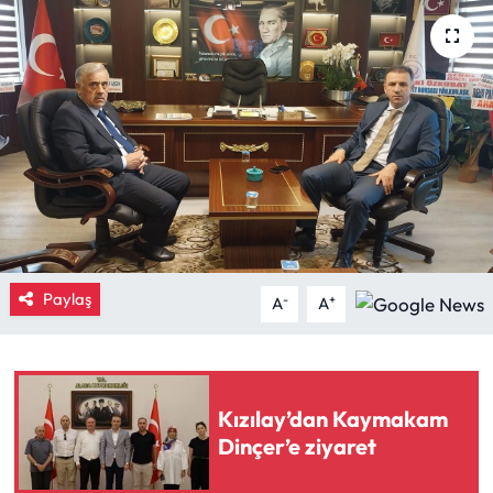
Eğitim
Ekonomi
Güncel
İskilip Haberleri
Kargı Haberleri
Paylaş
-
+
A
A
Kimdir?
Kültür Sanat
Kızılay’dan Kaymakam
Laçin Haberleri
Dinçer’e ziyaret
Magazin