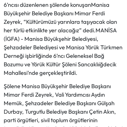
6’ncısı düzenlenen şölende konuşanManisa
Büyükşehir Belediye Başkanı Mimar Ferdi
Mecitözü Haberleri
Zeyrek, “Kültürümüzü yarınlara taşıyacak olan
Oğuzlar Haberleri
her türlü etkinlikte yer alacağız” dedi.MANİSA
(İGFA) - Manisa Büyükşehir Belediyesi,
Ortaköy Haberleri
Şehzadeler Belediyesi ve Manisa Yörük Türkmen
Derneği işbirliğinde 6’ncı Geleneksel Bağ
Osmancık Haberleri
Bozumu ve Yörük Kültür Şöleni Sancaklıiğdecik
Otomotiv
Mahallesi’nde gerçekleştirildi.
Resmi İlan
Şölene Manisa Büyükşehir Belediye Başkanı
Mimar Ferdi Zeyrek, Vali Yardımcısı Aydın
Resmi Reklam
Memük, Şehzadeler Belediye Başkanı Gülşah
Durbay, Turgutlu Belediye Başkanı Çetin Akın,
Sağlık
parti örgütleri, sivil toplum örgütlerinin