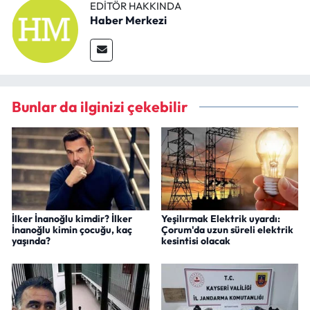
EDITÖR HAKKINDA
Haber Merkezi
Bunlar da ilginizi çekebilir
İlker İnanoğlu kimdir? İlker
Yeşilırmak Elektrik uyardı:
İnanoğlu kimin çocuğu, kaç
Çorum'da uzun süreli elektrik
yaşında?
kesintisi olacak