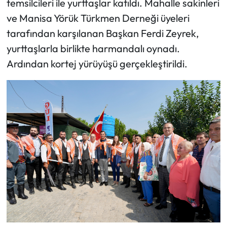
temsilcileri ile yurttaşlar katıldı. Mahalle sakinleri
Siyaset
ve Manisa Yörük Türkmen Derneği üyeleri
Spor
tarafından karşılanan Başkan Ferdi Zeyrek,
yurttaşlarla birlikte harmandalı oynadı.
Sungurlu Haberleri
Ardından kortej yürüyüşü gerçekleştirildi.
Turizm
Uğurludağ Haberleri
Yaşam
Yayla Haber
Yemek Tarifleri
Yerel Haberler