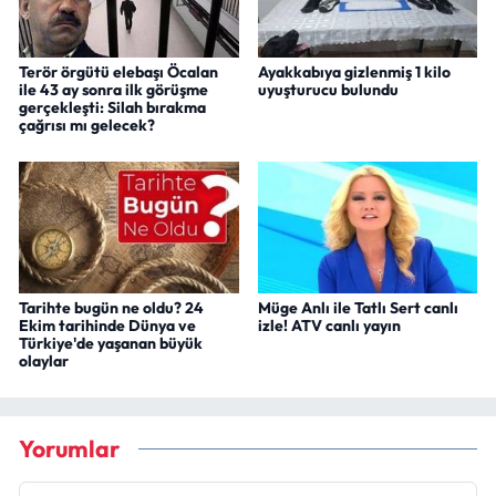
Terör örgütü elebaşı Öcalan
Ayakkabıya gizlenmiş 1 kilo
ile 43 ay sonra ilk görüşme
uyuşturucu bulundu
gerçekleşti: Silah bırakma
çağrısı mı gelecek?
Tarihte bugün ne oldu? 24
Müge Anlı ile Tatlı Sert canlı
Ekim tarihinde Dünya ve
izle! ATV canlı yayın
Türkiye'de yaşanan büyük
olaylar
Yorumlar