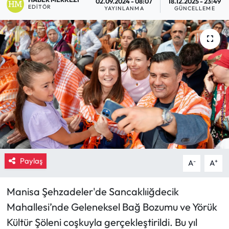
02.09.2024 - 08:07
18.12.2025 - 23:49
EDITÖR
YAYINLANMA
GÜNCELLEME
Eğitim
Ekonomi
Güncel
İskilip Haberleri
Kargı Haberleri
Kimdir?
Paylaş
-
+
A
A
Kültür Sanat
Manisa Şehzadeler'de Sancaklıiğdecik
Laçin Haberleri
Mahallesi’nde Geleneksel Bağ Bozumu ve Yörük
Kültür Şöleni coşkuyla gerçekleştirildi. Bu yıl
Magazin