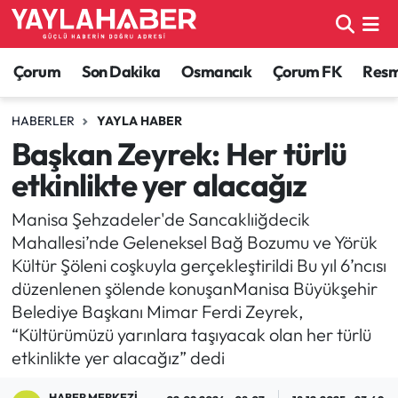
Alaca Haberleri
Çorum Nöbetçi Eczaneler
Çorum
Son Dakika
Osmancık
Çorum FK
Resmi
Bayat Haberleri
Çorum Hava Durumu
HABERLER
YAYLA HABER
Başkan Zeyrek: Her türlü
Bilgi - Keşfet Haberleri
Çorum Namaz Vakitleri
etkinlikte yer alacağız
Bilim ve Teknoloji
Çorum Trafik Yoğunluk Haritası
Manisa Şehzadeler'de Sancaklıiğdecik
Mahallesi’nde Geleneksel Bağ Bozumu ve Yörük
Boğazkale Haberleri
TFF 1.Lig Puan Durumu ve Fikstür
Kültür Şöleni coşkuyla gerçekleştirildi Bu yıl 6’ncısı
düzenlenen şölende konuşanManisa Büyükşehir
Çorum Haberleri
Tüm Manşetler
Belediye Başkanı Mimar Ferdi Zeyrek,
“Kültürümüzü yarınlara taşıyacak olan her türlü
Çorum Son Dakika Haberleri
Son Dakika Haberleri
etkinlikte yer alacağız” dedi
Dodurga Haberleri
Haber Arşivi
HABER MERKEZI