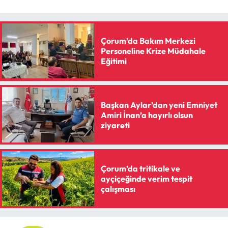
Çorum’da Bakım Merkezi
Personeline Krize Müdahale
Eğitimi
Başkan Aylar’dan yeni Emniyet
Amiri İnan’a hayırlı olsun
ziyareti
Çorum’da tritikale ve
ayçiçeğinde verim tespit
çalışması